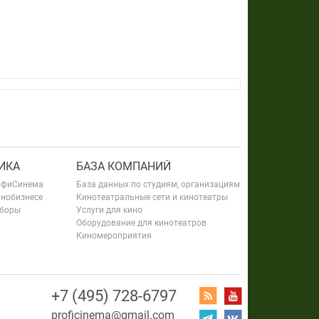
ИКА
БАЗА КОМПАНИЙ
офиСинема
База данных по студиям, организациям
инобизнесе
Кинотеатральные сети и кинотеатры
сборы
Услуги для кино
Оборудование для кинотеатров
Киномероприятия
+7 (495) 728-6797
proficinema@gmail.com