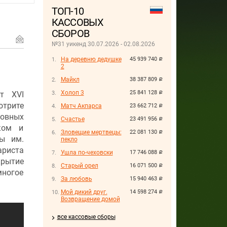
ТОП-10
КАССОВЫХ
СБОРОВ
№31 уикенд 30.07.2026 - 02.08.2026
На деревню дедушке
45 939 740
руб.
2
Майкл
38 387 809
руб.
Холоп 3
25 841 128
т XVI
руб.
трите
Матч Акпарса
23 662 712
руб.
новных
Счастье
23 491 956
руб.
ком и
Зловещие мертвецы:
22 081 130
руб.
ы им.
пекло
ариста
Ушла по-чеховски
17 746 088
руб.
рытие
Старый орел
16 071 500
руб.
многое
За любовь
15 940 463
руб.
Мой дикий друг.
14 598 274
руб.
Возвращение домой
все кассовые сборы