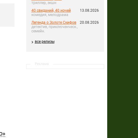
триллер, экшн
40 свиданий, 40 ночей
13.08.2026
комедия, мелодрама
Легенда о Золоте Скифов
20.08.2026
детектив, приключенческ.,
семейн.
все релизы
Реклама
о»