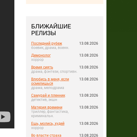
БЛИЖАЙШИЕ
РЕЛИЗЫ
Последний рубеж
13.08.2026
боевик, драма, военн.
Демонолог
13.08.2026
хоррор
Время сиять
13.08.2026
драма, фэнтези, спортивн.
Влюбись в меня, если
13.08.2026
осмелишься
драма, мелодрама
Самурай и пленник
13.08.2026
детектив, экшн
Материя времени
13.08.2026
триллер, фантастика,
криминальн.
Ешь, молись, худей
13.08.2026
хоррор
Во власти страха
13.08.2026