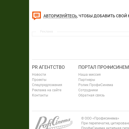
, ЧТОБЫ ДОБАВИТЬ СВОЙ
АВТОРИЗУЙТЕСЬ
Реклама
PR АГЕНТСТВО
ПОРТАЛ ПРОФИСИНЕМ
Новости
Наша миссия
Проекты
Партнеры
Спецпредложения
Ролик ПрофиСинема
Реклама на сайте
Сотрудники
Контакты
Обратная связь
© ООО «Профисинема»
При перепечатке, цитирова
ПрофиСинема активная гипе