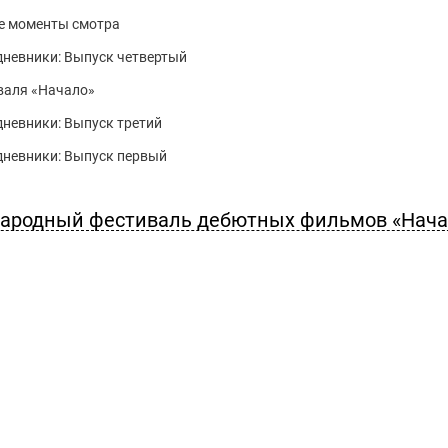
е моменты смотра
дневники: Выпуск четвертый
валя «Начало»
невники: Выпуск третий
дневники: Выпуск первый
народный фестиваль дебютных фильмов «Нача