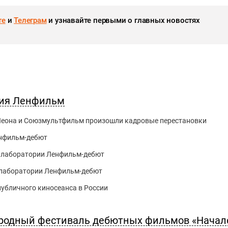
те
и
Телеграм
и узнавайте первыми о главных новостях
дия Ленфильм
Леона и Союзмультфильм произошли кадровые перестановки
енфильм-дебют
 лаборатории Ленфильм-дебют
а лаборатории Ленфильм-дебют
 публичного киносеанса в России
ародный фестиваль дебютных фильмов «Начал