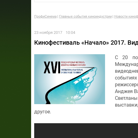
ПрофиСинема
Главные события киноиндустрии
Новости киноф
23 ноября 2017
10:04
Кинофестиваль «Начало» 2017. Вид
С 20 по
Междуна
видеодне
события
режиссер
Анджея В
Светлан
выставки
другое.