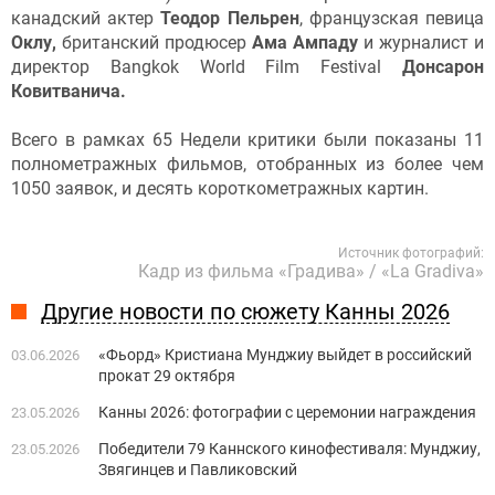
канадский актер
Теодор Пельрен
, французская певица
Оклу,
британский продюсер
Ама Ампаду
и
журналист и
директор Bangkok World Film Festival
Донсарон
Ковитванича.
Всего в рамках 65 Недели критики были показаны 11
полнометражных фильмов, отобранных из более чем
1050 заявок, и десять короткометражных картин.
Источник фотографий:
Кадр из фильма «Градива» / «La Gradiva»
Другие новости по сюжету Канны 2026
«Фьорд» Кристиана Мунджиу выйдет в российский
03.06.2026
прокат 29 октября
Канны 2026: фотографии с церемонии награждения
23.05.2026
Победители 79 Каннского кинофестиваля: Мунджиу,
23.05.2026
Звягинцев и Павликовский