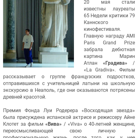
20 мая стали
известны лауреаты
65 Недели критики 79
Каннского
кинофестиваля.
Главную награду AMI
Paris Grand Prize
забрала дебютная
картина Марин
Атлан
«Градива»
/
«La Gradiva». Фильм
рассказывает о группе французских подростков,
отправившихся с учительницей латыни на школьную
экскурсию в Неаполь, где они оказываются потрясены
древней красотой.
Премия Фонда Луи Родерера «Восходящая звезда»
была присуждена испанской актрисе и режиссеру Айне
Клотет за фильм
«Вива»
/ «Viva» о 40-летней женщине,
переосмысливающей свою личную и
профессиональную жизнь, после того, как у нее