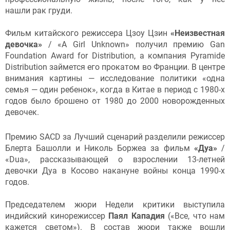
нашли рак груди.
Фильм китайского режиссера Цзоу Цзин
«Неизвестная
девочка»
/ «A Girl Unknown» получил премию Gan
Foundation Award for Distribution, а компания Pyramide
Distribution займется его прокатом во Франции. В центре
внимания картины — исследование политики «одна
семья — один ребенок», когда в Китае в период с 1980-х
годов было брошено от 1980 до 2000 новорожденных
девочек.
Премию SACD за Лучший сценарий разделили режиссер
Блерта Башолли и Николь Боржеа за фильм
«Дуа»
/
«Dua», рассказывающей о взрослении 13-летней
девочки Дуа в Косово накануне войны конца 1990-х
годов.
Председателем жюри Недели критики выступила
индийский кинорежиссер
Паял Кападия
(«Все, что нам
кажется светом»). В состав жюри также вошли