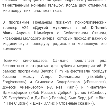
таинственным ночным телешоу. Когда шоу отменили,
мир вокруг них начал меняться.
В программе Премьеры покажут психологический
триллер А24
«Другой мужчина»
/
«A Different
Man»
Аарона Шимберга с Себастианом Стэном,
играющем молодого актера, который проходит важную
медицинскую процедуру, радикально меняющую его
внешность.
Помимо кинопоказов, Сандэнс предлагает ряд
бесплатных и открытых для публики мероприятий. В
рамках программы Beyond Film на фестивале пройдут
беседы между Андре Холландом («Exhibiting
Forgiveness») и Стивеном Содербергом («Presence»),
Джесси Айзенбергом («A Real Pain») и Чиветелем
Эджиофором («Rob Peace»), Деброй Граник («Conbody
VS Everybody») и Ди Рис («Pariah»), Сью Берд («Sue Bird:
In The Clutch») и Джей Эллис («Странные сказки»).