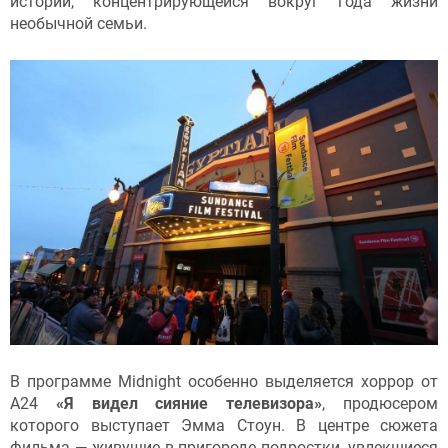
истории, концентрирующейся вокруг года жизни
необычной семьи.
В программе Midnight особенно выделяется хоррор от
А24
«Я видел сияние телевизора»
, продюсером
которого выступает Эмма Стоун. В центре сюжета
фильма — живущие в пригороде подростки, увлекшиеся