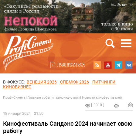
ПОДПИСАТЬСЯ
В ФОКУСЕ:
ВЕНЕЦИЯ 2026
СПБМКФ 2026
ПИТЧИНГИ
КИНОБИЗНЕС
ПрофиСинема
Главные события киноиндустрии
Новости кинофестивалей
3010
18 января 2024
21:50
Кинофестиваль Сандэнс 2024 начинает свою
работу