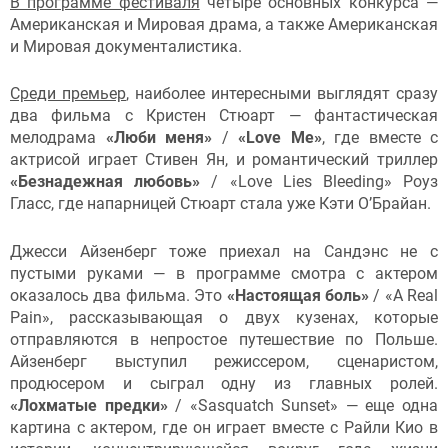
В программе фестиваля
четыре основных конкурса —
Американская и Мировая драма, а также Американская
и Мировая документалистика.
Среди премьер
, наиболее интересными выглядят сразу
два фильма с Кристен Стюарт — фантастическая
мелодрама
«Люби меня»
/
«Love Me»
, где вместе с
актрисой играет Стивен Ян, и романтический триллер
«Безнадежная любовь»
/ «Love Lies Bleeding» Роуз
Гласс, где напарницей Стюарт стала уже Кэти О’Брайан.
Джесси Айзенберг тоже приехал на Сандэнс не с
пустыми руками — в программе смотра с актером
оказалось два фильма. Это
«Настоящая боль»
/ «A Real
Pain», рассказывающая о двух кузенах, которые
отправляются в непростое путешествие по Польше.
Айзенберг выступил режиссером, сценаристом,
продюсером и сыграл одну из главных ролей.
«Лохматые предки»
/ «Sasquatch Sunset» — еще одна
картина с актером, где он играет вместе с Райли Кио в