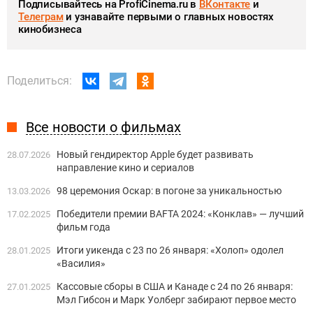
Подписывайтесь на ProfiCinema.ru в
ВКонтакте
и
Телеграм
и узнавайте первыми о главных новостях
кинобизнеса
Поделиться:
Все новости о фильмах
Новый гендиректор Apple будет развивать
28.07.2026
направление кино и сериалов
98 церемония Оскар: в погоне за уникальностью
13.03.2026
Победители премии BAFTA 2024: «Конклав» — лучший
17.02.2025
фильм года
Итоги уикенда с 23 по 26 января: «Холоп» одолел
28.01.2025
«Василия»
Кассовые сборы в США и Канаде с 24 по 26 января:
27.01.2025
Мэл Гибсон и Марк Уолберг забирают первое место