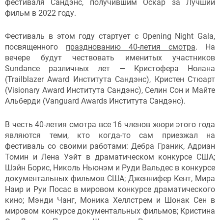
фестиваля Сандэнс, получившим Оскар за Лучший
фильм в 2022 году.
Фестиваль в этом году стартует с Opening Night Gala,
посвященного
празднованию 40-летия смотра
. На
вечере будут чествовать именитых участников
Sundance различных лет — Кристофера Нолана
(Trailblazer Award Института Сандэнс), Кристен Стюарт
(Visionary Award Института Сандэнс), Селин Сон и Майте
Альберди (Vanguard Awards Института Сандэнс).
В честь 40-летия смотра все 16 членов жюри этого года
являются теми, кто когда-то сам приезжал на
фестиваль со своими работами: Дебра Граник, Адриан
Томин и Лена Уэйт в драматическом конкурсе США;
Шэйн Борис, Николь Ньюнэм и Руди Вальдес в конкурсе
документальных фильмов США; Дженнифер Кент, Мира
Наир и Руи Посас в мировом конкурсе драматического
кино; Мэнди Чанг, Моника Хеллстрем и Шонак Сен в
мировом конкурсе документальных фильмов; Кристина