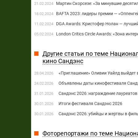
Мартин Скорсезе: «За минувшие десятил
21.02.2024
BAFTA 2023: лидеры премии — «Оппенге
18.02.2024
DGA Awards: Кристофер Нолан — лучший
11.02.2024
London Critics Circle Awards: «Зона инт
05.02.2024
Другие статьи по теме Национ
кино Сандэнс
«Приглашение» Оливии Уайлд выйдет 
28.04.2026
Объявлены даты кинофестиваля Сандэ
24.02.2026
Сандэнс 2026: награждение лауреатов
31.01.2026
Итоги фестиваля Сандэнс 2026
30.01.2026
Сандэнс 2026: убийцы и жертвы в фил
30.01.2026
Фоторепортажи по теме Национ