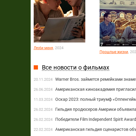
, 2024
Люби меня
, 20
Прошлые жизни
Все новости о фильмах
Warner Bros. займется ремейками знам
20.11.2024
Американская киноакадемия пригласил
26.06.2024
Оскар 2023: полный триумф «Оппенгей
11.03.2024
Гильдия продюсеров Америки объявила
26.02.2024
Победители Film Independent Spirit Awar
26.02.2024
Американская гильдия сценаристов об
22.02.2024