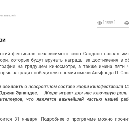
естивалей
1089
ри
ский фестиваль независимого кино Сандэнс назвал им
юри, которые будут вручать награды за достижения в о
графии на грядущем киносмотре, а также имена пяти 
орые наградят победителя премии имени Альфреда П. Сло
 объявить о невероятном составе жюри кинофестиваля С
Юджин Эрнандес
, —
Жюри играет для нас ключевую роль
рителлеров, что является важнейшей частью нашей ра
тоится 31 января. Подробнее о программе можно проч