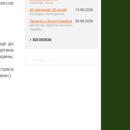
жиссер
триллер, экшн
40 свиданий, 40 ночей
13.08.2026
комедия, мелодрама
Легенда о Золоте Скифов
20.08.2026
детектив, приключенческ.,
семейн.
все релизы
еще до
артина
щины,
Реклама
ктриса
ня»).