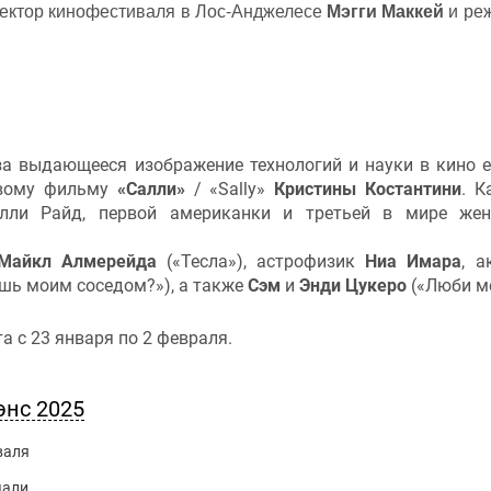
ректор кинофестиваля в Лос-Анджелесе
Мэгги Маккей
и ре
а выдающееся изображение технологий и науки в кино 
овому фильму
«Салли»
/ «Sally»
Кристины Костантини
. К
лли Райд, первой американки и третьей в мире жен
Майкл Алмерейда
(«Тесла»), астрофизик
Ниа Имара
, а
шь моим соседом?»), а также
Сэм
и
Энди Цукеро
(«Люби ме
а с 23 января по 2 февраля.
энс 2025
валя
чали