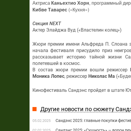
Актриса
Каньехтио Хорн
, программный ди
Кибве Таварес
(«Кухня»)
Секция NEXT
Актер Элайджа Вуд («Властелин колец»)
Жюри премии имени Альфреда П. Слоана з
начала фестиваля присудило приз неигр
рассказывает историю тайной жизни Са
полетевшей в космос.
В состав жюри премии вошли режиссер
Моника Лопес
, режиссер
Николас Ма
(«Буде
Кинофестиваль Сандэнс пройдет в штате Ют
Другие новости по сюжету Санд
Сандэнс 2025: главные покупки фести
05.02.2025
Сандэнс 2025: «Сущность» — ворон пе
02.02.2025