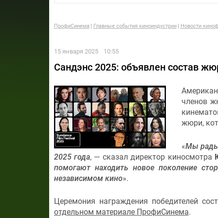
ПрофиСинема
Главные события киноиндустрии
Новости киноф
15 января 2025
10:55
Сандэнс 2025: объявлен состав жю
Американ
членов ж
кинемато
жюри, кот
«
Мы рады
2025 года
, — сказал директор киносмотра
помогают находить новое поколение сто
независимом кино
».
Церемония награждения победителей сос
отдельном материале ПрофиСинема
.