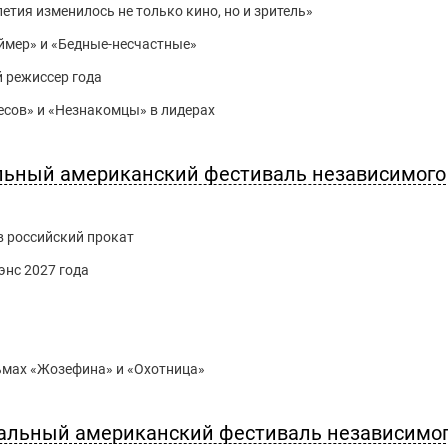
етия изменилось не только кино, но и зритель»
ймер» и «Бедные-несчастные»
 режиссер года
ересов» и «Незнакомцы» в лидерах
альный американский фестиваль независимого
в российский прокат
нс 2027 года
ьмах «Жозефина» и «Охотница»
альный американский фестиваль независимо