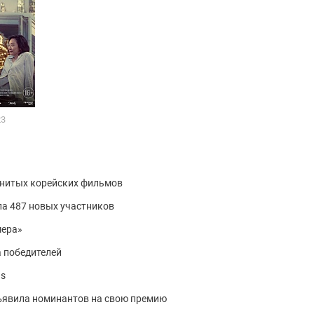
23
енитых корейских фильмов
а 487 новых участников
мера»
 победителей
ds
ъявила номинантов на свою премию