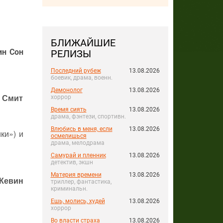
БЛИЖАЙШИЕ
ин Сон
РЕЛИЗЫ
Последний рубеж
13.08.2026
боевик, драма, военн.
Демонолог
13.08.2026
 Смит
хоррор
Время сиять
13.08.2026
драма, фэнтези, спортивн.
Влюбись в меня, если
13.08.2026
ки») и
осмелишься
драма, мелодрама
Самурай и пленник
13.08.2026
детектив, экшн
Материя времени
13.08.2026
Кевин
триллер, фантастика,
криминальн.
Ешь, молись, худей
13.08.2026
хоррор
Во власти страха
13.08.2026