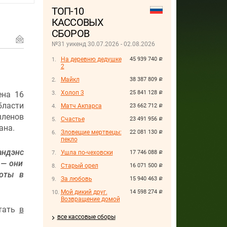
ТОП-10
КАССОВЫХ
СБОРОВ
№31 уикенд 30.07.2026 - 02.08.2026
На деревню дедушке
45 939 740
руб.
2
Майкл
38 387 809
руб.
Холоп 3
25 841 128
ена 16
руб.
бласти
Матч Акпарса
23 662 712
руб.
членов
Счастье
23 491 956
руб.
ана.
Зловещие мертвецы:
22 081 130
руб.
пекло
андэнс
Ушла по-чеховски
17 746 088
руб.
 — они
Старый орел
16 071 500
руб.
боты в
За любовь
15 940 463
руб.
Мой дикий друг.
14 598 274
руб.
Возвращение домой
итать
в
все кассовые сборы