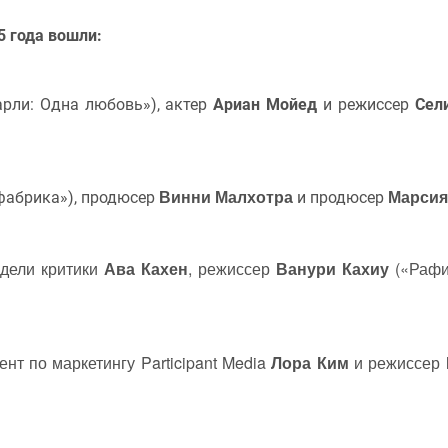
5 года вошли:
рли: Одна любовь»), актер
Ариан Мойед
и режиссер
Сел
Винни Малхотра
Марсия
фабрика»), продюсер
и продюсер
дели критики
Ава Кахен
, режиссер
Ванури Кахиу
(«Рафи
ент по маркетингу Participant Media
Лора Ким
и режиссер