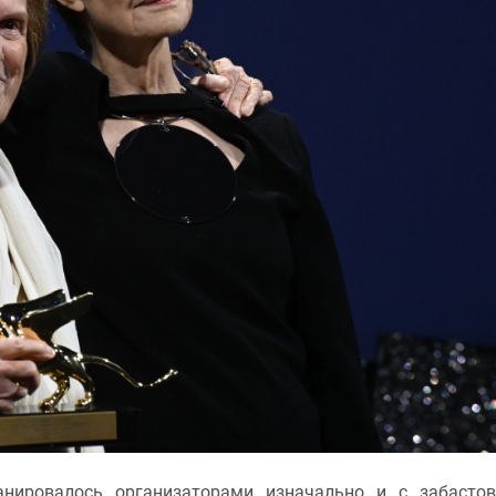
нировалось организаторами изначально и с забасто