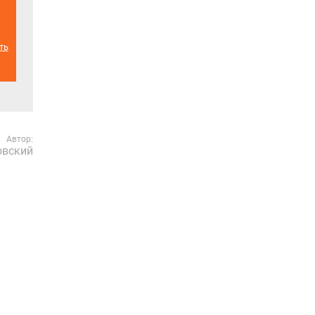
ть
Автор:
овский