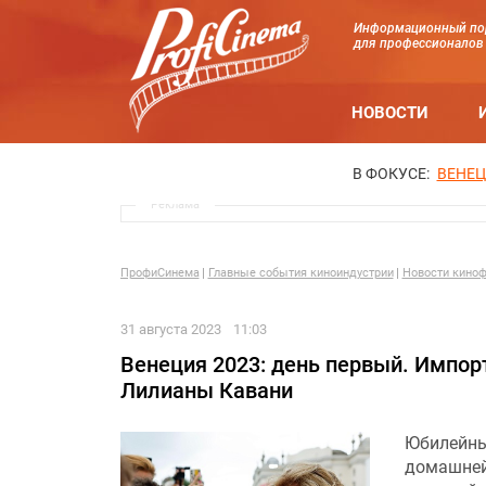
Информационный по
для профессионалов
НОВОСТИ
В ФОКУСЕ:
ВЕНЕЦ
Реклама
ПрофиСинема
Главные события киноиндустрии
Новости киноф
31 августа 2023
11:03
Венеция 2023: день первый. Импор
Лилианы Кавани
Юбилейны
домашней