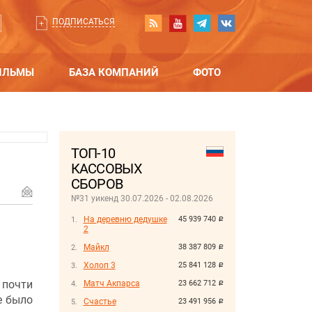
ПОДПИСАТЬСЯ
ИЛЬМЫ
БАЗА КОМПАНИЙ
ФОТО
ТОП-10
КАССОВЫХ
СБОРОВ
№31 уикенд 30.07.2026 - 02.08.2026
На деревню дедушке
45 939 740
руб.
2
Майкл
38 387 809
руб.
Холоп 3
25 841 128
руб.
 почти
Матч Акпарса
23 662 712
руб.
е было
Счастье
23 491 956
руб.