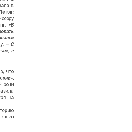
вала в
Петэн:
иссеру
нг
.
«В
ровать
альном
ду. –
С
вым, с
в, что
тории»
,
й речи
разила
тря на
сторию
колько