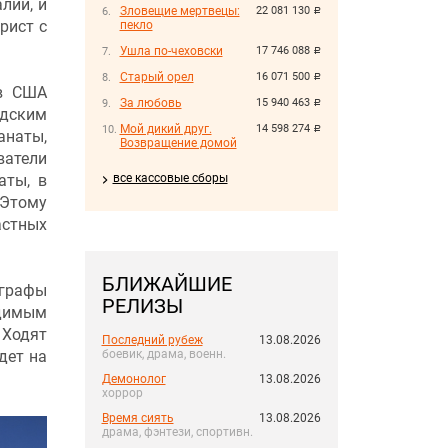
лии, и
Зловещие мертвецы:
22 081 130
руб.
рист с
пекло
Ушла по-чеховски
17 746 088
руб.
Старый орел
16 071 500
руб.
в США
За любовь
15 940 463
руб.
дским
Мой дикий друг.
14 598 274
руб.
анаты,
Возвращение домой
ватели
аты, в
все кассовые сборы
 Этому
астных
БЛИЖАЙШИЕ
ографы
РЕЛИЗЫ
одимым
 Ходят
Последний рубеж
13.08.2026
удет на
боевик, драма, военн.
Демонолог
13.08.2026
хоррор
Время сиять
13.08.2026
драма, фэнтези, спортивн.