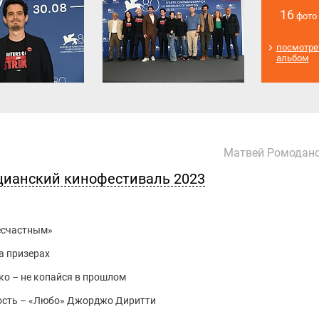
16
фото
посмотре
альбом
Матвей Ромодан
цианский кинофестиваль 2023
есчастным»
а призерах
о – не копайся в прошлом
вость – «Любо» Джорджо Диритти