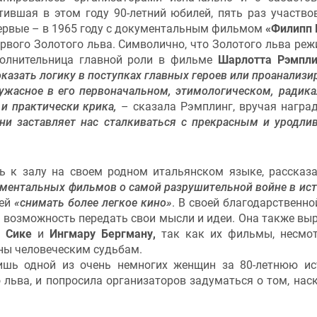
тившая в этом году 90-летний юбилей, пять раз участво
первые – в 1965 году с документальным фильмом
«Филипп 
ервого Золотого льва. Символично, что Золотого льва реж
олнительница главной роли в фильме
Шарлотта Рэмпли
казать логику в поступках главных героев или проанализи
 ужасное в его первоначальном, этимологическом, радик
и практически крика,
– сказала Рэмплинг, вручая награ
ани заставляет нас сталкиваться с прекрасным и уродли
ь к залу на своем родном итальянском языке, рассказа
кументальных фильмов о самой разрушительной войне в ис
 ей
«снимать более легкое кино»
. В своей благодарственно
й возможность передать свои мысли и идеи. Она также вы
 Сике
и
Ингмару Бергману,
так как их фильмы, несмо
ены человеческим судьбам.
лишь одной из очень немногих женщин за 80-летнюю и
 льва, и попросила организаторов задуматься о том, нас