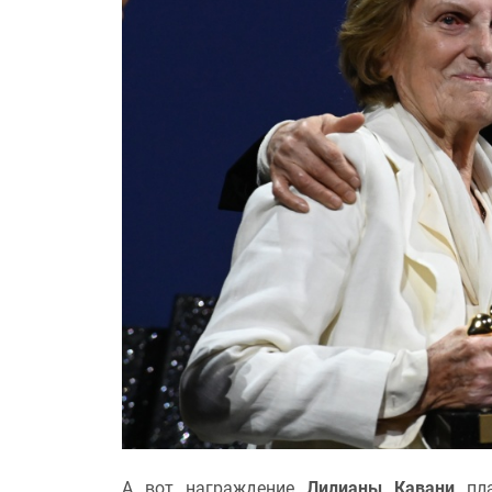
А вот награждение
Лилианы Кавани
пла