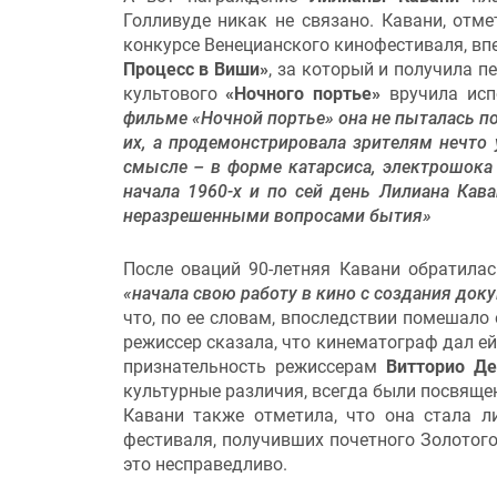
Голливуде никак не связано. Кавани, отме
конкурсе Венецианского кинофестиваля, в
Процесс в Виши»
, за который и получила п
культового
«Ночного портье»
вручила исп
фильме «Ночной портье» она не пыталась по
их, а продемонстрировала зрителям нечто
смысле – в форме катарсиса, электрошока 
начала 1960-х и по сей день Лилиана Кав
неразрешенными вопросами бытия»
После оваций 90-летняя Кавани обратилас
«начала свою работу в кино с создания до
что, по ее словам, впоследствии помешало
режиссер сказала, что кинематограф дал е
признательность режиссерам
Витторио Де
культурные различия, всегда были посвящ
Кавани также отметила, что она стала 
фестиваля, получивших почетного Золотого
это несправедливо.