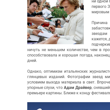
ни одной 
первого 
мировым 
Причина
забастов
звездам 
кажется, 
подчерки
ничуть не меньшем количестве, чем в пр
способствовала и хорошая погода, наконец
дней.
Однако, оптимизм итальянских журналист
глянцевых изданий. Фотографии звезд м
условием выхода материала в свет. Впроче
упорные слухи, что
Адам Драйвер
, снявши
премьере картины. Ближе к концу фестива