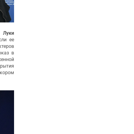
 Луки
сли ее
ктеров
оказ в
женной
крытия
кором