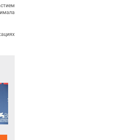
частием
нимала
ациях