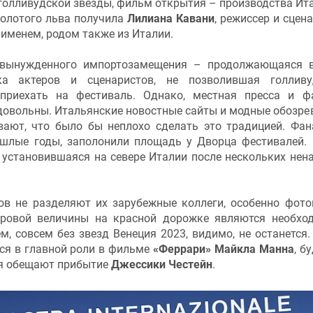
голливудской звезды, фильм открытия – производства Ита
Золотого льва получила
Лилиана Кавани
, режиссер и сцена
именем, родом также из Италии.
 вынужденного импортозамещения – продолжающаяся 
ка актеров и сценаристов, не позволившая голливу
приехать на фестиваль. Однако, местная пресса и ф
довольны. Итальянские новостные сайты и модные обозре
вают, что было бы неплохо сделать это традицией. Фан
ошлые годы, заполонили площадь у Дворца фестивалей.
 установившаяся на севере Италии после нескольких нен
ов не разделяют их зарубежные коллеги, особенно фот
ировой величины на красной дорожке являются необх
м, совсем без звезд Венеция 2023, видимо, не останется.
йся в главной роли в фильме
«Феррари» Майкла Манна
, б
ля обещают прибытие
Джессики Честейн
.