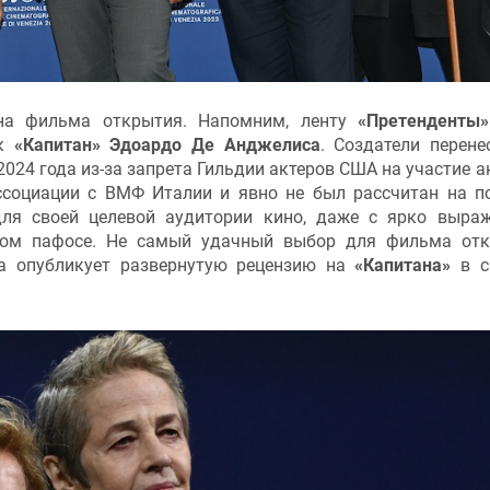
на фильма открытия. Напомним, ленту
«Претенденты»
ик
«Капитан» Эдоардо Де Анджелиса
. Создатели перене
024 года из-за запрета Гильдии актеров США на участие а
социации с ВМФ Италии и явно не был рассчитан на п
 для своей целевой аудитории кино, даже с ярко выра
рном пафосе. Не самый удачный выбор для фильма от
а опубликует развернутую рецензию на
«Капитана»
в с