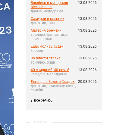
Влюбись в меня, если
13.08.2026
осмелишься
драма, мелодрама
Самурай и пленник
13.08.2026
детектив, экшн
Материя времени
13.08.2026
триллер, фантастика,
криминальн.
Ешь, молись, худей
13.08.2026
хоррор
Во власти страха
13.08.2026
триллер, экшн
40 свиданий, 40 ночей
13.08.2026
комедия, мелодрама
Легенда о Золоте Скифов
20.08.2026
детектив, приключенческ.,
семейн.
все релизы
Реклама