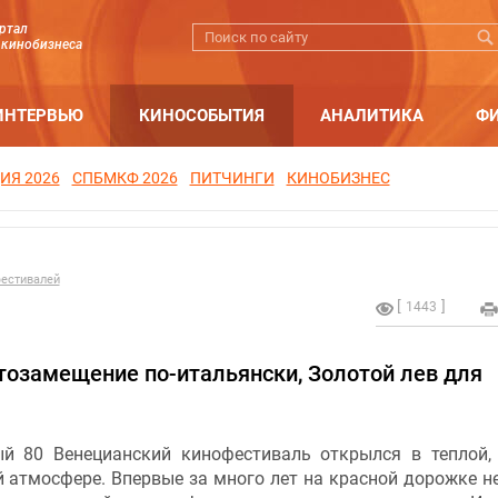
ртал
 кинобизнеса
ИНТЕРВЬЮ
КИНОСОБЫТИЯ
АНАЛИТИКА
Ф
ИЯ 2026
СПБМКФ 2026
ПИТЧИНГИ
КИНОБИЗНЕС
естивалей
1443
тозамещение по-итальянски, Золотой лев для
й 80 Венецианский кинофестиваль открылся в теплой,
 атмосфере. Впервые за много лет на красной дорожке н