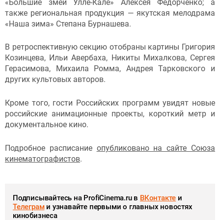
«Большие змеи Улле-Кале» Алексея Федорченко; а
также региональная продукция — якутская мелодрама
«Наша зима» Степана Бурнашева.
В ретроспективную секцию отобраны картины Григория
Козинцева, Ильи Авербаха, Никиты Михалкова, Сергея
Герасимова, Михаила Ромма, Андрея Тарковского и
других культовых авторов.
Кроме того, гости Российских программ увидят новые
российские анимационные проекты, короткий метр и
документальное кино.
Подробное расписание
опубликовано на сайте Союза
кинематографистов
.
Подписывайтесь на ProfiCinema.ru в
ВКонтакте
и
Телеграм
и узнавайте первыми о главных новостях
кинобизнеса