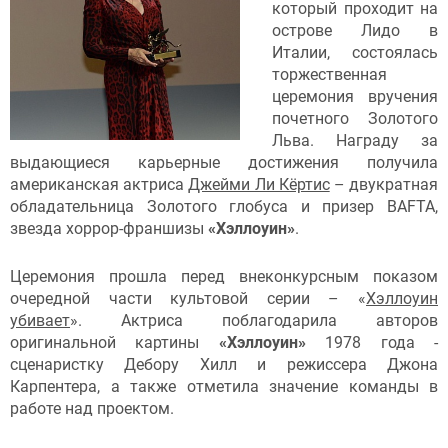
который проходит на
острове Лидо в
Италии, состоялась
торжественная
церемония вручения
почетного Золотого
Льва. Награду за
выдающиеся карьерные достижения получила
американская актриса
Джейми Ли Кёртис
– двукратная
обладательница Золотого глобуса и призер BAFTA,
звезда хоррор-франшизы
«Хэллоуин»
.
Церемония прошла перед внеконкурсным показом
очередной части культовой серии – «
Хэллоуин
убивает
». Актриса поблагодарила авторов
оригинальной картины
«Хэллоуин»
1978 года -
сценаристку Дебору Хилл и режиссера Джона
Карпентера, а также отметила значение команды в
работе над проектом.