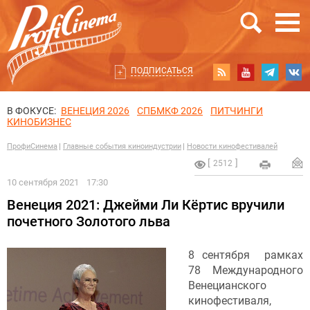
ПОДПИСАТЬСЯ
В ФОКУСЕ:
ВЕНЕЦИЯ 2026
СПБМКФ 2026
ПИТЧИНГИ
КИНОБИЗНЕС
ПрофиСинема
Главные события киноиндустрии
Новости кинофестивалей
2512
10 сентября 2021
17:30
Венеция 2021: Джейми Ли Кёртис вручили
почетного Золотого льва
8 сентября рамках
78 Международного
Венецианского
кинофестиваля,