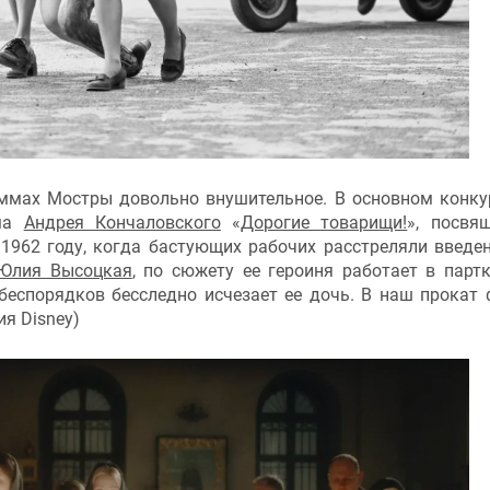
аммах Мостры довольно внушительное. В основном конку
ама
Андрея Кончаловского
«
Дорогие товарищи!
», посвя
1962 году, когда бастующих рабочих расстреляли введе
Юлия Высоцкая
, по сюжету ее героиня работает в парт
беспорядков бесследно исчезает ее дочь. В наш прокат
ия Disney)