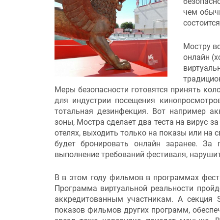
безопасно
чем обыч
состоится
Мостру вс
онлайн (
виртуальн
традицио
Меры безопасности готовятся принять коло
для индустрии посещения кинопросмотров
тотальная дезинфекция. Вот например ак
зоны, Мостра сделает два теста на вирус з
отелях, выходить только на показы или на 
будет бронировать онлайн заранее. За
выполнение требований фестиваля, наруши
В в этом году фильмов в программах фести
Программа виртуальной реальности пройд
аккредитованным участникам. А секция S
показов фильмов других программ, обеспе