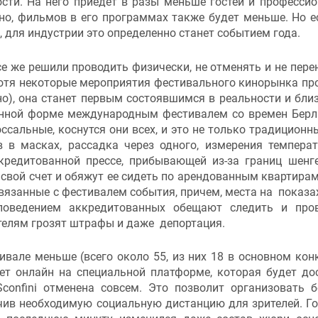
сти. На него приедет в разы меньше гостей и профессио
но, фильмов в его программах также будет меньше. Но е
, для индустрии это определенно станет событием года.
е же решили проводить физически, не отменять и не пере
хотя некоторые мероприятия фестивального кинорынка пр
о), она станет первым состоявшимся в реальности и бли
нной форме международным фестивалем со времен Берл
ссальные, коснутся они всех, и это не только традиционн
 в масках, рассадка через одного, измерения темпера
кредитованной прессе, прибывающей из-за границ шенг
а свой счет и обяжут ее сидеть по арендованным квартирам
связанные с фестивалем события, причем, места на показа
 поведением аккредитованных обещают следить и про
телям грозят штрафы и даже депортация.
вале меньше (всего около 55, из них 18 в основном конк
ет онлайн на специальной платформе, которая будет до
confini отменена совсем. Это позволит организовать 
чив необходимую социальную дистанцию для зрителей. Го