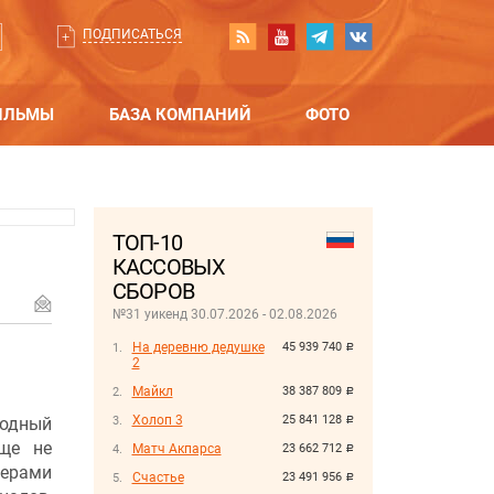
ПОДПИСАТЬСЯ
ИЛЬМЫ
БАЗА КОМПАНИЙ
ФОТО
ТОП-10
КАССОВЫХ
СБОРОВ
№31 уикенд 30.07.2026 - 02.08.2026
На деревню дедушке
45 939 740
руб.
2
Майкл
38 387 809
руб.
Холоп 3
25 841 128
одный
руб.
еще не
Матч Акпарса
23 662 712
руб.
ерами
Счастье
23 491 956
руб.