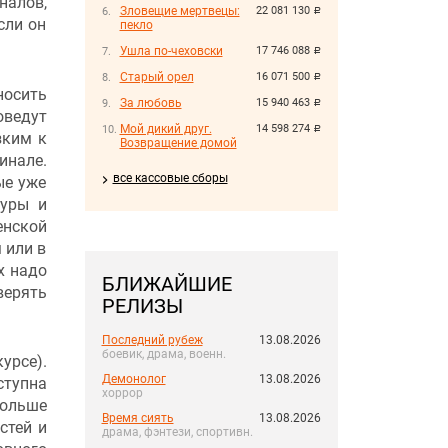
налов,
Зловещие мертвецы:
22 081 130
руб.
сли он
пекло
Ушла по-чеховски
17 746 088
руб.
Старый орел
16 071 500
руб.
носить
За любовь
15 940 463
руб.
оведут
Мой дикий друг.
14 598 274
руб.
зким к
Возвращение домой
инале.
все кассовые сборы
ые уже
туры и
енской
 или в
х надо
БЛИЖАЙШИЕ
верять
РЕЛИЗЫ
Последний рубеж
13.08.2026
боевик, драма, военн.
урсе).
Демонолог
13.08.2026
ступна
хоррор
больше
Время сиять
13.08.2026
стей и
драма, фэнтези, спортивн.