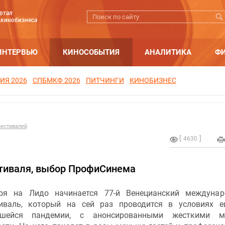
ртал
 кинобизнеса
ИНТЕРВЬЮ
КИНОСОБЫТИЯ
АНАЛИТИКА
Ф
ИЯ 2026
СПБМКФ 2026
ПИТЧИНГИ
КИНОБИЗНЕС
естивалей
4630
стиваля, выбор ПрофиСинема
ря на Лидо начинается 77-й Венецианский междунар
иваль, который на сей раз проводится в условиях 
вшейся пандемии, с анонсированными жесткими м