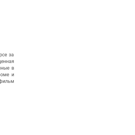
рсе за
щенная
нные в
коме и
 фильм