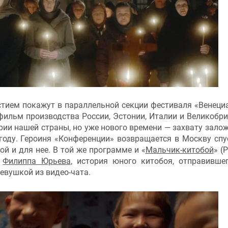
стием покажут в параллельной секции фестиваля «Венеци
 фильм производства России, Эстонии, Италии и Великобри
рии нашей страны, но уже нового времени — захвату зало
году. Героиня «Конференции» возвращается в Москву спу
ой и для нее. В той же программе и «
Мальчик-китобой
» (
р
Филиппа Юрьева
, история юного китобоя, отправивше
девушкой из видео-чата.