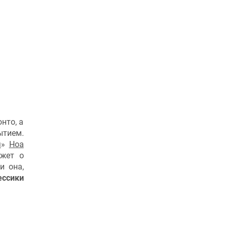
нто, а
ытием.
я
»
Ноа
ажет о
и она,
ссики