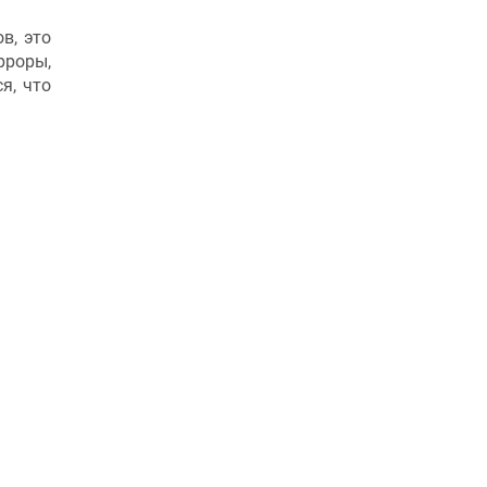
в, это
рроры,
я, что