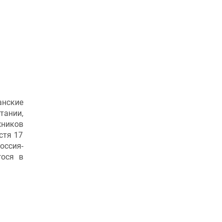
анские
тании,
жников
стя 17
Россия-
гося в