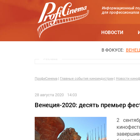
Информационный по
для профессионалов
НОВОСТИ
В ФОКУСЕ:
ВЕНЕЦ
Реклама
ПрофиСинема
Главные события киноиндустрии
Новости киноф
28 августа 2020
14:03
Венеция-2020: десять премьер фе
2 сентяб
кинофест
заверши