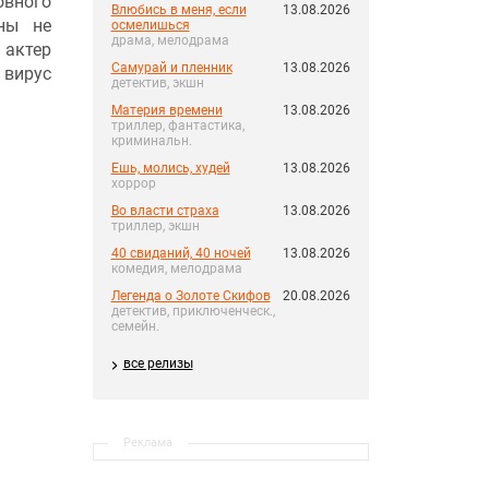
овного
Влюбись в меня, если
13.08.2026
ны не
осмелишься
драма, мелодрама
 актер
Самурай и пленник
13.08.2026
 вирус
детектив, экшн
Материя времени
13.08.2026
триллер, фантастика,
криминальн.
Ешь, молись, худей
13.08.2026
хоррор
Во власти страха
13.08.2026
триллер, экшн
40 свиданий, 40 ночей
13.08.2026
комедия, мелодрама
Легенда о Золоте Скифов
20.08.2026
детектив, приключенческ.,
семейн.
все релизы
Реклама