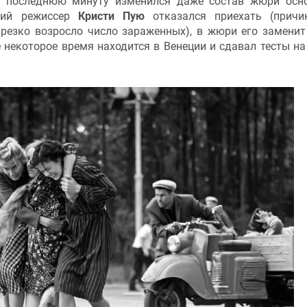
В последнюю минуту изменился даже состав жюри осн
ский режиссер
Кристи Пую
отказался приехать (причи
резко возросло число зараженных), в жюри его заменит
 некоторое время находится в Венеции и сдавал тесты на