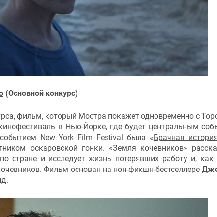
о
(Основной конкурс)
рса, фильм, который Мостра покажет одновременно с Торо
кинофестиваль в Нью-Йорке, где будет центральным соб
обытием New York Film Festival была «
Брачная истори
тником оскаровской гонки. «Земля кочевников» расск
по стране и исследует жизнь потерявших работу и, как 
очевников. Фильм основан на нон-фикшн-бестселлере
Дже
нд
.