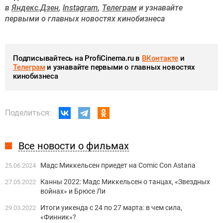
в
Яндекс.Дзен
,
Instagram
,
Телеграм
и узнавайте
первыми о главных новостях кинобизнеса
Подписывайтесь на ProfiCinema.ru в
ВКонтакте
и
Телеграм
и узнавайте первыми о главных новостях
кинобизнеса
Поделиться:
Все новости о фильмах
Мадс Миккельсен приедет на Comic Con Astana
25.06.2024
Канны 2022: Мадс Миккельсен о танцах, «Звездных
27.05.2022
войнах» и Брюсе Ли
Итоги уикенда с 24 по 27 марта: в чем сила,
29.03.2022
«Финник»?