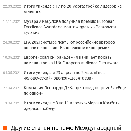
Итоги уикенда с 17 по 20 марта: тройка лидеров не
22.03.2022
меняется
Мухарам Кабулова получила премию European
17.11.2021
Excellence Awards за монтаж драмы «Разжимая
кулаки»
EFA 2021: четыре ленты от российских авторов
24.08.2021
вошли в лонг-лист Европейской кинопремии
Европейская киноакадемия начинает показы
10.05.2021
номинантов на LUX European Audience Film Award
Итоги уикенда с 29 апреля по 2 мая: «Гнев
04.05.2021
человеческий» одолел «Девятаева»
Компания Леонардо ДиКаприо создаст ремейк «Еще
27.04.2021
по одной»
Итоги уикенда с 8 по 11 апреля: «Мортал Комбат»
13.04.2021
одержал победу
Другие статьи по теме Международный