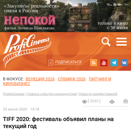
ПОДПИСАТЬСЯ
В ФОКУСЕ:
ВЕНЕЦИЯ 2026
СПБМКФ 2026
ПИТЧИНГИ
КИНОБИЗНЕС
ПрофиСинема
Главные события киноиндустрии
Новости кинофестивалей
5555
25 июня 2020
14:18
TIFF 2020: фестиваль объявил планы на
текущий год