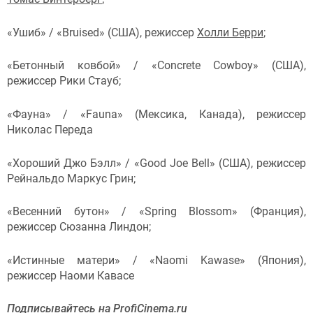
«Ушиб» / «Bruised» (США), режиссер
Холли Берри
;
«Бетонный ковбой» / «Concrete Cowboy» (США),
режиссер Рики Стауб;
«Фауна» / «Fauna» (Мексика, Канада), режиссер
Николас Переда
«Хороший Джо Бэлл» / «Good Joe Bell» (США), режиссер
Рейнальдо Маркус Грин;
«Весенний бутон» / «Spring Blossom» (Франция),
режиссер Сюзанна Линдон;
«Истинные матери» / «Naomi Kawase» (Япония),
режиссер Наоми Кавасе
П
одписывайтесь на ProfiCinema.ru