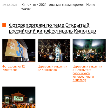
Киноитоги 2021 года: мы ждем перемен! Но не
29.12.2021
таких…
Фоторепортажи по теме Открытый
российский кинофестиваль Кинотавр
Фотохроника 32
Церемония открытия
Церемония закрытия
Кинотавра
32 Кинотавра
31 Открытого
российского
кинофестиваля
Кинотавр