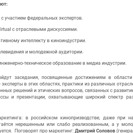
ют:
 с участием федеральных экспертов.
rtual с отраслевыми дискуссиями.
тивному интеллекту в киноиндустрии.
елевидения и молодежной аудитории.
женерно-техническое образование в медиа индустрии.
ойдут заседания, посвященные достижениям в област
 эксперты в этих областях, практики из различных отрасл
нных решений и этических вопросов, связанных с развити
ассы и презентации, охватывающие широкий спектр ра
ркетинга: в российском кинопризводстве, даже при н
таётся нерешенным или слабо реализованным, а у мол
ется. Поговорят про маркетинг:
Дмитрий Соловов
(генер