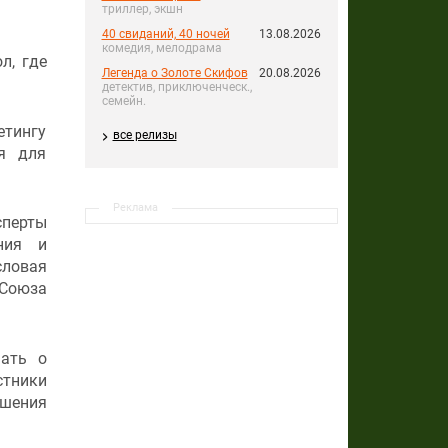
триллер, экшн
40 свиданий, 40 ночей
13.08.2026
комедия, мелодрама
л, где
Легенда о Золоте Скифов
20.08.2026
детектив, приключенческ.,
семейн.
етингу
все релизы
ия для
Реклама
сперты
ния и
словая
Союза
нать о
стники
ешения