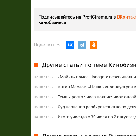
Подписывайтесь на ProfiCinema.ru в
ВКонтак
кинобизнеса
Поделиться:
Другие статьи по теме Кинобиз
«Майкл» помог Lionsgate перевыполни
07.08.2026
Антон Маслов: «Наша киноиндустрия ко
06.08.2026
Темпы роста числа подписчиков онла
05.08.2026
Суд назначил разбирательство по делу
05.08.2026
Итоги уикенда с 30 июля по 2 августа:
04.08.2026