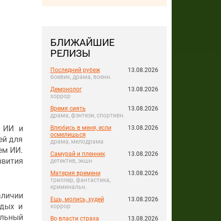
БЛИЖАЙШИЕ
РЕЛИЗЫ
Последний рубеж
13.08.2026
боевик, драма, военн.
Демонолог
13.08.2026
хоррор
Время сиять
13.08.2026
драма, фэнтези, спортивн.
и ИИ и
Влюбись в меня, если
13.08.2026
осмелишься
ей для
драма, мелодрама
ем ИИ.
Самурай и пленник
13.08.2026
звития
детектив, экшн
Материя времени
13.08.2026
триллер, фантастика,
криминальн.
аличии
Ешь, молись, худей
13.08.2026
одых и
хоррор
альный
Во власти страха
13.08.2026