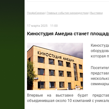
ПрофиСинема
Главные события киноиндустрии
Выставки
17 марта 2025
11:00
Киностудия Амедиа станет площад
Киностуд
оборудов
которая п
Посетите
представ
нескольк
семинары 
Впервые на выставке будет представ
объединившая около 10 компаний с уникал