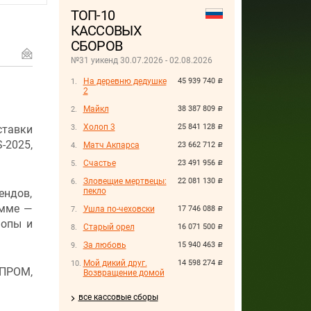
ТОП-10
КАССОВЫХ
СБОРОВ
№31 уикенд 30.07.2026 - 02.08.2026
На деревню дедушке
45 939 740
руб.
2
Майкл
38 387 809
руб.
Холоп 3
25 841 128
ставки
руб.
-2025,
Матч Акпарса
23 662 712
руб.
Счастье
23 491 956
руб.
Зловещие мертвецы:
22 081 130
руб.
пекло
ендов,
амме —
Ушла по-чеховски
17 746 088
руб.
шопы и
Старый орел
16 071 500
руб.
За любовь
15 940 463
руб.
Мой дикий друг.
14 598 274
руб.
ПРОМ,
Возвращение домой
все кассовые сборы