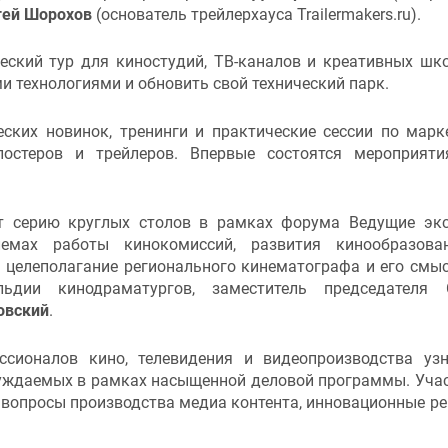
гей Шорохов
(основатель трейлерхауса Trailermakers.ru).
еский тур для киностудий, ТВ-каналов и креативных шко
и технологиями и обновить свой технический парк.
ских новинок, тренинги и практические сессии по марк
постеров и трейлеров. Впервые состоятся мероприят
т серию круглых столов в рамках форума Ведущие эк
емах работы кинокомиссий, развития кинообразова
 целеполагание регионального кинематографа и его смы
ьдии кинодраматургов, заместитель председателя 
овский
.
сионалов кино, телевидения и видеопроизводства уз
суждаемых в рамках насыщенной деловой программы. Уча
 вопросы производства медиа контента, инновационные р
.