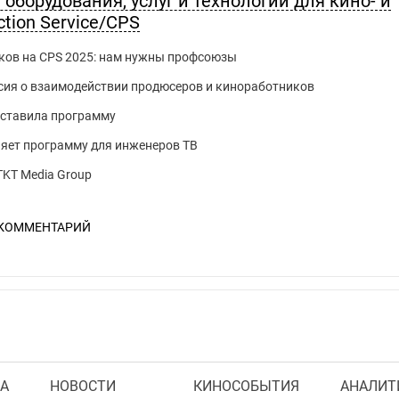
оборудования, услуг и технологий для кино- и
tion Service/CPS
ков на CPS 2025: нам нужны профсоюзы
сия о взаимодействии продюсеров и киноработников
дставила программу
яет программу для инженеров ТВ
TKT Media Group
 КОММЕНТАРИЙ
А
НОВОСТИ
КИНОСОБЫТИЯ
АНАЛИТ