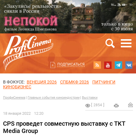
ПОДПИСАТЬСЯ
В ФОКУСЕ:
ВЕНЕЦИЯ 2026
СПБМКФ 2026
ПИТЧИНГИ
КИНОБИЗНЕС
ПрофиСинема
Главные события киноиндустрии
Выставки
2854
18 января 2022
12:20
СPS проведет совместную выставку с TKT
Media Group