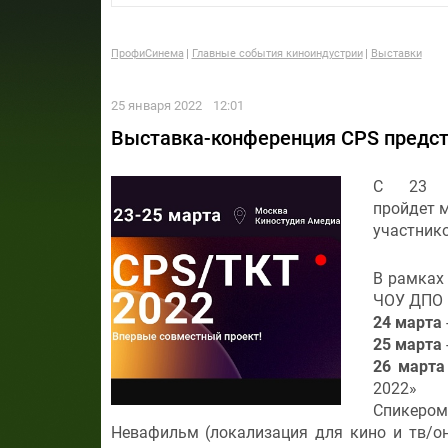
ПрофиСинема
Главные события киноиндустрии
Выставки
25 января 2022
12:01
Выставка-конференция СPS предст
С 23 п
пройдет 
участник
В рамках
ЧОУ ДПО 
24 марта
25 марта
26 марта
2022»
Спикеро
Невафильм (локализация для кино и тв/он