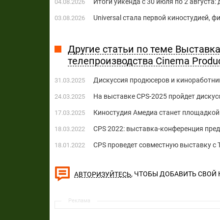
Итоги уикенда с 30 июля по 2 августа:
04.08.2026
Universal стала первой киностудией, 
03.08.2026
Другие статьи по теме Выставка 
телепроизводства Cinema Produc
Дискуссия продюсеров и киноработни
31.03.2025
На выставке CPS-2025 пройдет дискус
24.03.2025
Киностудия Амедиа станет площадкой
17.03.2025
СPS 2022: выставка-конференция пре
18.03.2022
СPS проведет совместную выставку с 
18.01.2022
, ЧТОБЫ ДОБАВИТЬ СВОЙ
АВТОРИЗУЙТЕСЬ
Реклама