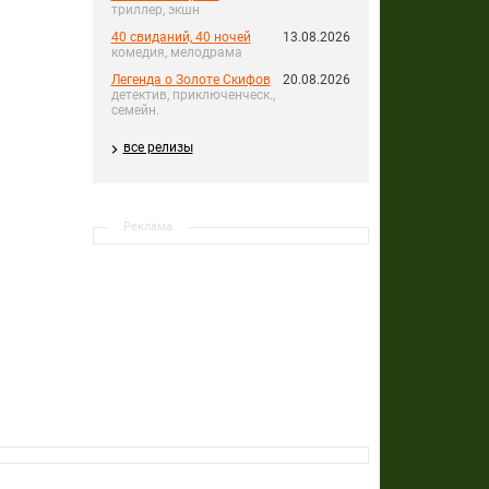
триллер, экшн
40 свиданий, 40 ночей
13.08.2026
комедия, мелодрама
Легенда о Золоте Скифов
20.08.2026
детектив, приключенческ.,
семейн.
все релизы
Реклама