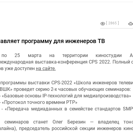
2865
авляет программу для инженеров ТВ
о 25 марта на территории киностудии Ам
международная выставка-конференция СPS 2022. Полный 
ов уже доступен
на сайте.
 программы выставки CPS-2022 «Школа инженеров телев
ВШК» проведет серию 2-х часовых обучающих семинаров:
- «Базовые основы IP-технологий для медиапроизводства»
- «Протокол точного времени PTP»
- «Передача медиаданных в семействе стандартов SM
м семинаров станет Олег Березин — владелец тонс
лайна), председатель российской секции инженеров кин