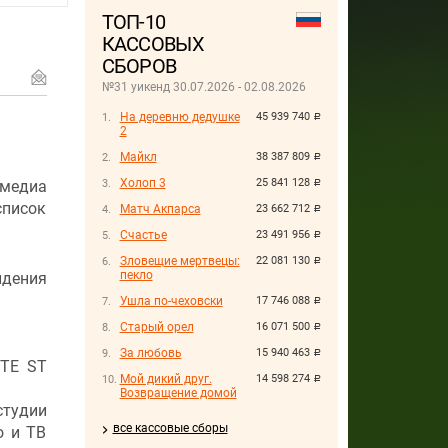
ТОП-10
КАССОВЫХ
СБОРОВ
№31 уикенд 30.07.2026 - 02.08.2026
На деревню дедушке
45 939 740
руб.
2
Майкл
38 387 809
руб.
Холоп 3
25 841 128
едиа
руб.
список
Матч Акпарса
23 662 712
руб.
Счастье
23 491 956
руб.
Зловещие мертвецы:
22 081 130
руб.
пекло
идения
Ушла по-чеховски
17 746 088
руб.
Старый орел
16 071 500
руб.
За любовь
15 940 463
руб.
PTE ST
Мой дикий друг.
14 598 274
руб.
Возвращение домой
тудии
все кассовые сборы
о и ТВ