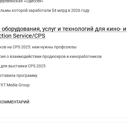
 деревенская «Одиссея»
фильмы которой заработали $4 млрд в 2026 году
оборудования, услуг и технологий для кино- и
tion Service/CPS
ков на CPS 2025: нам нужны профсоюзы
сия о взаимодействии продюсеров и киноработников
 для выставки CPS 2025
дставила программу
TKT Media Group
 КОММЕНТАРИЙ