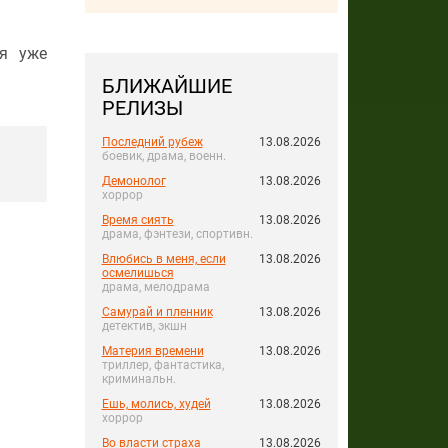
ия уже
БЛИЖАЙШИЕ
РЕЛИЗЫ
Последний рубеж
13.08.2026
боевик, драма, военн.
Демонолог
13.08.2026
хоррор
Время сиять
13.08.2026
драма, фэнтези, спортивн.
Влюбись в меня, если
13.08.2026
осмелишься
драма, мелодрама
Самурай и пленник
13.08.2026
детектив, экшн
Материя времени
13.08.2026
триллер, фантастика,
криминальн.
Ешь, молись, худей
13.08.2026
хоррор
Во власти страха
13.08.2026