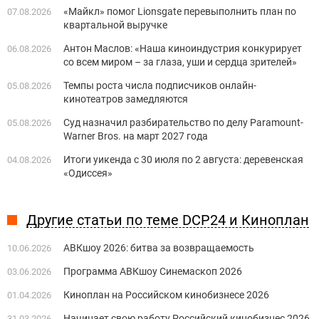
«Майкл» помог Lionsgate перевыполнить план по
07.08.2026
квартальной выручке
Антон Маслов: «Наша киноиндустрия конкурирует
06.08.2026
со всем миром – за глаза, уши и сердца зрителей»
Темпы роста числа подписчиков онлайн-
05.08.2026
кинотеатров замедляются
Суд назначил разбирательство по делу Paramount-
05.08.2026
Warner Bros. на март 2027 года
Итоги уикенда с 30 июля по 2 августа: деревенская
04.08.2026
«Одиссея»
Другие статьи по теме DCP24 и Киноплан
АВКшоу 2026: битва за возвращаемость
10.06.2026
Программа АВКшоу Синемаскоп 2026
03.06.2026
Киноплан на Российском кинобизнесе 2026
01.04.2026
Начинает свою работу Российский кинобизнес 2026
31.03.2026