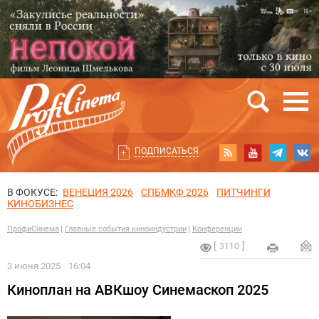
ПОДПИСАТЬСЯ
В ФОКУСЕ:
ВЕНЕЦИЯ 2026
СПБМКФ 2026
ПИТЧИНГИ
КИНОБИЗНЕС
ПрофиСинема
Главные события киноиндустрии
Конференции
3110
3 июня 2025
16:04
Киноплан на АВКшоу Синемаскоп 2025