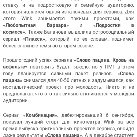
ставку и на подростковую и семейную аудиторию,
которая является одной из ключевых для сервиса. Для
этого Wink занимается такими проектами, как
«Любопытная Варвара»
и
«Подростки в
космосе»
. Также Баланова выделила остросоциальный
«Плакса»,
сериал
который, по ее словам, поднимет
более сложные темы во втором сезоне.
Прошлогодний успех сериала
«Слово пацана. Кровь на
асфальте»
повторить будет тяжело, но у НМГ в этом
году планируется сильный пакет релизов.
«Слова
пацана»
снимался для 40-50 летних и задумывался, как
ностальгический проект про молодость. Никто и не
предполагал, что это так сильно откликнется у молодой
аудитории.
Сериал
«Комбинация»
, дебютировавший 6 сентября,
показал лучший старт для кинотеатра Wink за все
время выпуска оригинальных проектов сервиса, обойдя
даже результаты
«Слова пацана»
. А в декабре стартует