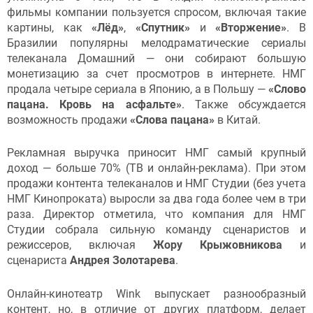
фильмы компании пользуется спросом, включая такие
картины, как
«Лёд»
,
«Спутник»
и
«Вторжение»
. В
Бразилии популярны мелодраматические сериалы
телеканала Домашний — они собирают большую
монетизацию за счет просмотров в интернете. НМГ
продала четыре сериала в Японию, а в Польшу —
«Слово
пацана. Кровь на асфальте»
. Также обсуждается
возможность продажи
«Слова пацана»
в Китай.
Рекламная выручка приносит НМГ самый крупный
доход — больше 70% (ТВ и онлайн-реклама). При этом
продажи контента телеканалов и НМГ Студии (без учета
НМГ Кинопроката) выросли за два года более чем в три
раза. Директор отметила, что компания для НМГ
Студии собрала сильную команду сценаристов и
режиссеров, включая
Жору Крыжовникова
и
сценариста
Андрея Золотарева
.
Онлайн-кинотеатр Wink выпускает разнообразный
контент, но, в отличие от других платформ, делает