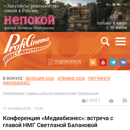
ПОДПИСАТЬСЯ
В ФОКУСЕ:
ВЕНЕЦИЯ 2026
СПБМКФ 2026
ПИТЧИНГИ
КИНОБИЗНЕС
ПрофиСинема
Главные события киноиндустрии
Конференции
3559
31 октября 2024
12:40
Конференция «Медиабизнес»: встреча с
главой НМГ Светланой Балановой