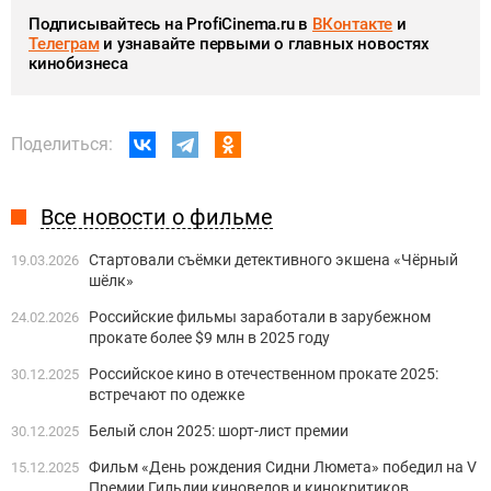
Подписывайтесь на ProfiCinema.ru в
ВКонтакте
и
Телеграм
и узнавайте первыми о главных новостях
кинобизнеса
Поделиться:
Все новости о фильме
Стартовали съёмки детективного экшена «Чёрный
19.03.2026
шёлк»
Российские фильмы заработали в зарубежном
24.02.2026
прокате более $9 млн в 2025 году
Российское кино в отечественном прокате 2025:
30.12.2025
встречают по одежке
Белый слон 2025: шорт-лист премии
30.12.2025
Фильм «День рождения Сидни Люмета» победил на V
15.12.2025
Премии Гильдии киноведов и кинокритиков