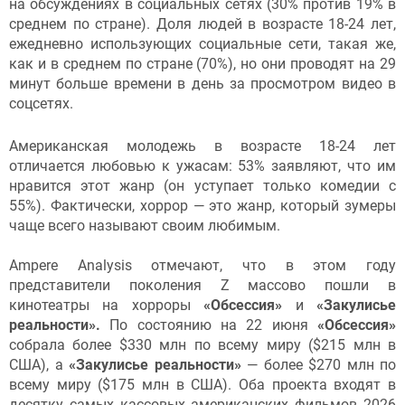
на обсуждениях в социальных сетях (30% против 19% в
среднем по стране). Доля людей в возрасте 18-24 лет,
ежедневно использующих социальные сети, такая же,
как и в среднем по стране (70%), но они проводят на 29
минут больше времени в день за просмотром видео в
соцсетях.
Американская молодежь в возрасте 18-24 лет
отличается любовью к ужасам: 53% заявляют, что им
нравится этот жанр (он уступает только комедии с
55%). Фактически, хоррор — это жанр, который зумеры
чаще всего называют своим любимым.
Ampere Analysis отмечают, что в этом году
представители поколения Z массово пошли в
кинотеатры на хорроры
«Обсессия»
и
«Закулисье
реальности».
По состоянию на 22 июня
«Обсессия»
собрала более $330 млн по всему миру ($215 млн в
США), а
«Закулисье реальности»
— более $270 млн по
всему миру ($175 млн в США). Оба проекта входят в
десятку самых кассовых американских фильмов 2026