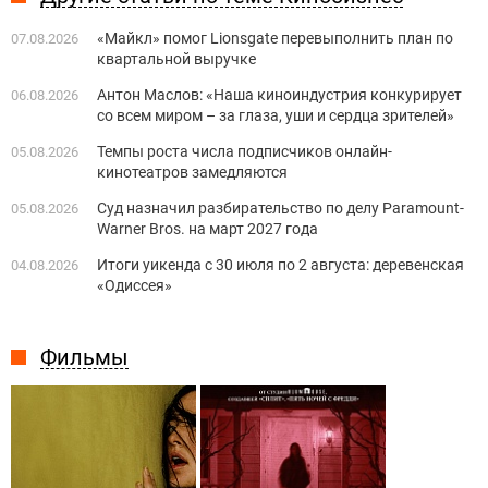
«Майкл» помог Lionsgate перевыполнить план по
07.08.2026
квартальной выручке
Антон Маслов: «Наша киноиндустрия конкурирует
06.08.2026
со всем миром – за глаза, уши и сердца зрителей»
Темпы роста числа подписчиков онлайн-
05.08.2026
кинотеатров замедляются
Суд назначил разбирательство по делу Paramount-
05.08.2026
Warner Bros. на март 2027 года
Итоги уикенда с 30 июля по 2 августа: деревенская
04.08.2026
«Одиссея»
Фильмы