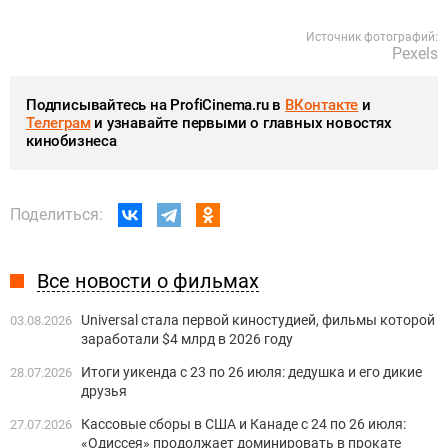
Источник фотографий:
Pexels
Подписывайтесь на ProfiCinema.ru в
ВКонтакте
и
Телеграм
и узнавайте первыми о главных новостях
кинобизнеса
Поделиться:
Все новости о фильмах
Universal стала первой киностудией, фильмы которой
03.08.2026
заработали $4 млрд в 2026 году
Итоги уикенда с 23 по 26 июля: дедушка и его дикие
28.07.2026
друзья
Кассовые сборы в США и Канаде с 24 по 26 июля:
27.07.2026
«Одиссея» продолжает доминировать в прокате