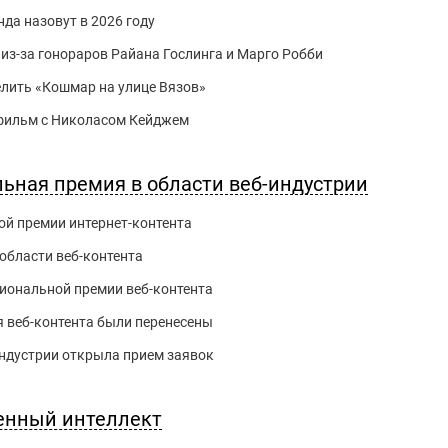
да назовут в 2026 году
из-за гонораров Райана Гослинга и Марго Робби
делить «Кошмар на улице Вязов»
й фильм с Николасом Кейджем
льная премия в области веб-индустрии
й премии интернет-контента
области веб-контента
иональной премии веб-контента
 веб-контента были перенесены
ндустрии открыла прием заявок
венный интеллект