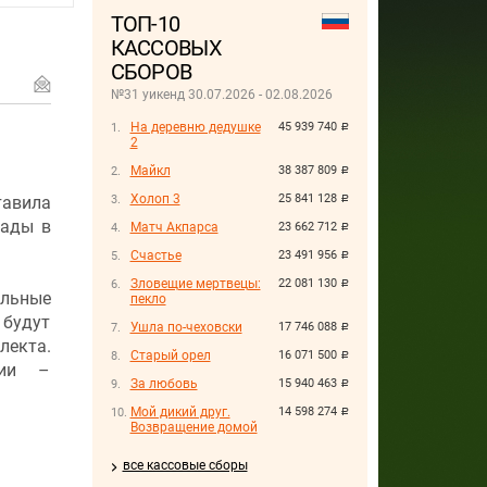
ТОП-10
КАССОВЫХ
СБОРОВ
№31 уикенд 30.07.2026 - 02.08.2026
На деревню дедушке
45 939 740
руб.
2
Майкл
38 387 809
руб.
Холоп 3
25 841 128
тавила
руб.
рады в
Матч Акпарса
23 662 712
руб.
Счастье
23 491 956
руб.
Зловещие мертвецы:
22 081 130
руб.
альные
пекло
 будут
Ушла по-чеховски
17 746 088
руб.
лекта.
Старый орел
16 071 500
руб.
рии –
За любовь
15 940 463
руб.
Мой дикий друг.
14 598 274
руб.
Возвращение домой
все кассовые сборы