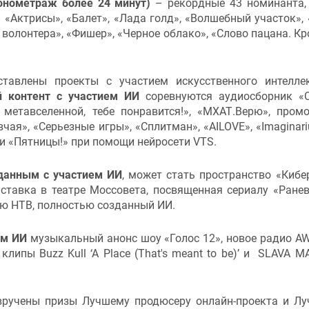
ронометраж более 24 минут)
– рекордные 43 номинанта,
 «Актрисы», «Балет», «Лада голд», «Волшебный участок»,
 волонтера», «Фишер», «Черное облако», «Слово пацана. Кр
тавлены проекты с участием искусственного интелле
й контент с участием ИИ
соревнуются аудиосборник «
 метавселенной, тебе понравится!», «МХАТ.Верю», пром
чая», «Серьезные игры», «Сплитман», «AILOVE», «Imaginari
и «Пятницы!» при помощи нейросети VTS.
данным с участием ИИ
, может стать пространство «Кибе
ставка в театре Моссовета, посвященная сериалу «Ранев
ию НТВ, полностью созданный ИИ.
ем ИИ
музыкальный анонс шоу «Голос 12», новое радио A
клипы Buzz Kull ‘A Place (That's meant to be)’ и SLAVA 
вручены призы Лучшему продюсеру онлайн-проекта и Л