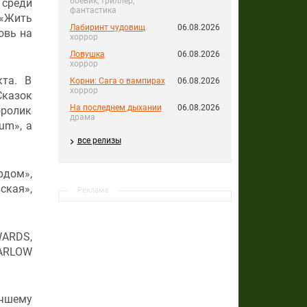
боевик, триллер,
 среди
фантастика
 «Жить
Лабиринт чудовищ
06.08.2026
овь на
хоррор
Ловушка
06.08.2026
хоррор
кта. В
Корни: Сага о вампирах
06.08.2026
хоррор
Сказок
На последнем дыхании
06.08.2026
оролик
драма
um», а
все релизы
рдом»,
ская»,
Реклама
WARDS,
MARLOW
учшему