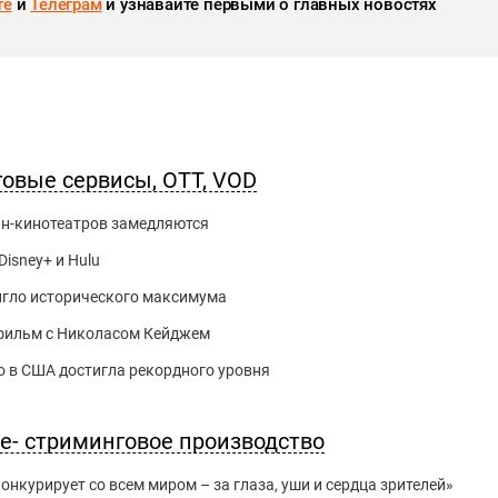
те
и
Телеграм
и узнавайте первыми о главных новостях
говые сервисы, OTT, VOD
йн-кинотеатров замедляются
Disney+ и Hulu
игло исторического максимума
й фильм с Николасом Кейджем
 в США достигла рекордного уровня
ле- стриминговое производство
нкурирует со всем миром – за глаза, уши и сердца зрителей»