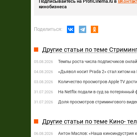
Подписывайтесь на ProfiCinema.ru в
ВКонтак
кинобизнеса
Поделиться:
Другие статьи по теме Стримин
Темпы роста числа подписчиков онла
05.08.2026
«Дьявол носит Prada 2» стал хитом на 
04.08.2026
Количество просмотров Apple TV дост
03.08.2026
На Netflix подали в суд за потерянны
31.07.2026
Доля просмотров стримингового видео
31.07.2026
Другие статьи по теме Кино- те
Антон Маслов: «Наша киноиндустрия ко
06.08.2026