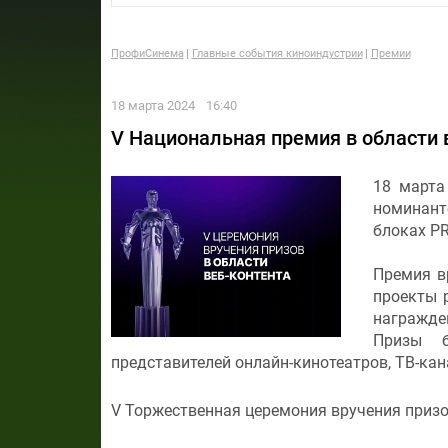
ПрофиСинема
Главные события киноиндустрии
Премии
18 марта 2024
16:40
V Национальная премия в области 
18 марта
номинант
блоках P
Премия в
проекты 
награжден
Призы б
представителей онлайн-кинотеатров, ТВ-кан
V Торжественная церемония вручения призов