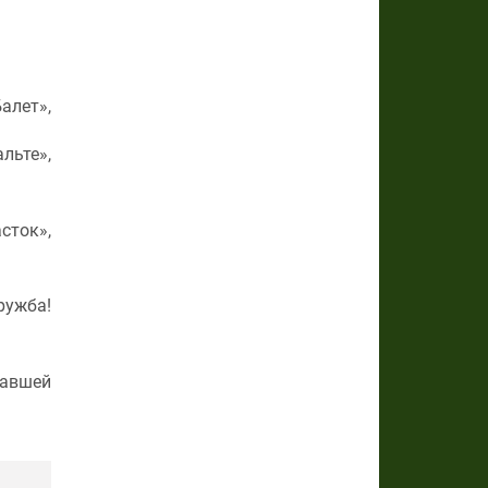
алет»,
льте»,
сток»,
ружба!
павшей