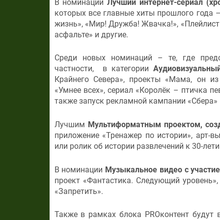
В номинации
Лучший интернет-сериал (х
которых все главные хиты прошлого года –
жизнь», «Мир! Дружба! Жвачка!», «Плейлист
асфальте» и другие.
Среди новых номинаций – те, где предс
частности, в категории
Аудиовизуальны
Крайнего Севера», проекты «Мама, он из
«Умнее всех», сериал «Королёк – птичка пев
также запуск рекламной кампании «Сбера» 
Лучшим
Мультиформатным проектом, соз
приложение «Тренажер по истории», арт-вы
или ролик об истории развлечений к 30-лет
В номинации
Музыкальное видео с участи
проект «Фантастика. Следующий уровень», 
«Запретить».
Также в рамках блока PROконтент будут 