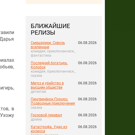
БЛИЖАЙШИЕ
РЕЛИЗЫ
тавили
 Дарья
Смешарики. Сквозь
06.08.2026
вселенные
комедия, приключенческ.,
фантастика
риалах
Последний богатырь.
06.08.2026
обьев,
Колобок
комедия, приключенческ.,
сказка
Мегрэ и убийство в
06.08.2026
игирь,
высшем обществе
детектив
Пингвинёнок Пороро.
06.08.2026
Подводные приключения
сказка
тов, в
«Ухожу
Грозовой перевал
06.08.2026
драма
Катастрофа. Удар из
06.08.2026
космоса