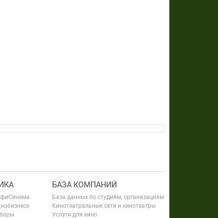
ИКА
БАЗА КОМПАНИЙ
офиСинема
База данных по студиям, организациям
инобизнесе
Кинотеатральные сети и кинотеатры
сборы
Услуги для кино