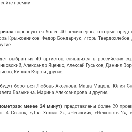
 сайте премии
.
ериала
соревнуются более 40 режиссеров, которые предс
ора Крыжовников, Федор Бондарчук, Игорь Твердохлебов,
угие.
ет выбран из 40 артистов, снявшихся в российских се
нковский, Александр Яценко, Алексей Гуськов, Даниил Вор
исов, Кирилл Кяро и другие.
будут бороться Любовь Аксенова, Маша Мацель, Юлия Сн
авета Базыкина, Марина Александрова и другие.
нометраж менее 24 минут)
представлены более 20 проек
. 4 Сезон», «Два Холма 2», «Невский», «Нежность 2», 