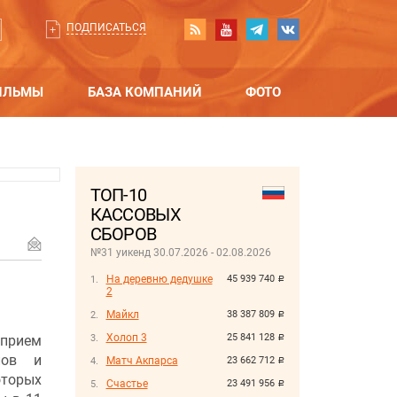
ПОДПИСАТЬСЯ
ИЛЬМЫ
БАЗА КОМПАНИЙ
ФОТО
ТОП-10
КАССОВЫХ
СБОРОВ
№31 уикенд 30.07.2026 - 02.08.2026
На деревню дедушке
45 939 740
руб.
2
Майкл
38 387 809
руб.
Холоп 3
25 841 128
 прием
руб.
лов и
Матч Акпарса
23 662 712
руб.
торых
Счастье
23 491 956
руб.