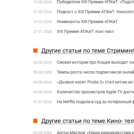
Победители XIII Премии АПКиТ: «Под
19.05.2026
Подкаст о XIII Премии АПКиТ: техноло
07.05.2026
Номинанты XIII Премии АПКиТ
16.02.2026
XIII Премия АПКиТ: лонг-лист
27.01.2026
Другие статьи по теме Стримин
Сиквел истории про Кощея выходит о
06.08.2026
Темпы роста числа подписчиков онла
05.08.2026
«Дьявол носит Prada 2» стал хитом на 
04.08.2026
Количество просмотров Apple TV дост
03.08.2026
На Netflix подали в суд за потерянны
31.07.2026
Другие статьи по теме Кино- те
Антон Маслов: «Наша киноиндустрия ко
06.08.2026