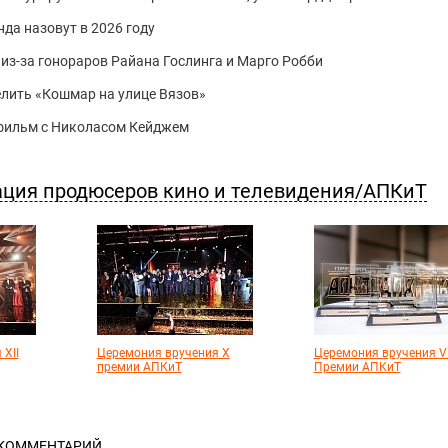
да назовут в 2026 году
из-за гонораров Райана Гослинга и Марго Робби
делить «Кошмар на улице Вязов»
й фильм с Николасом Кейджем
ация продюсеров кино и телевидения/АПКиТ
XII
Церемония вручения X
Церемония вручения VI
премии АПКиТ
Премии АПКиТ
 КОММЕНТАРИЙ