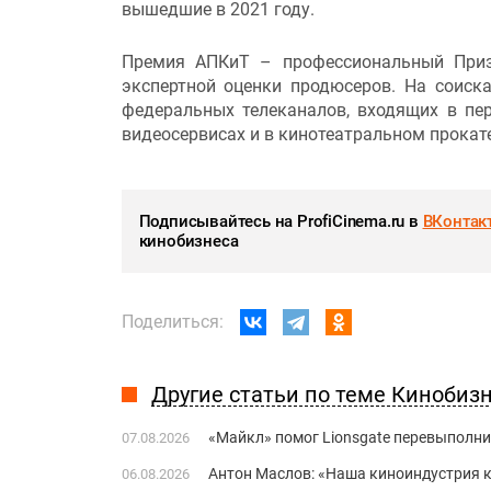
вышедшие в 2021 году.
Премия АПКиТ – профессиональный Приз
экспертной оценки продюсеров. На соиск
федеральных телеканалов, входящих в пе
видеосервисах и в кинотеатральном прокате
Подписывайтесь на ProfiCinema.ru в
ВКонтак
кинобизнеса
Поделиться:
Другие статьи по теме Кинобиз
«Майкл» помог Lionsgate перевыполни
07.08.2026
Антон Маслов: «Наша киноиндустрия ко
06.08.2026