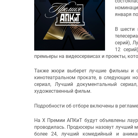
состоялас
номинаци
января по
В шести 
телесериа
серий), Л
12 серий
премьеры на видеосервисах и проекты, кот
Также жюри выберет лучшие фильмы и се
кинотеатральном прокате, в следующих ном
сериал, Лучший документальный сериал
художественный фильм.
Подробности об отборе включены в реглам
На X Премии АПКиТ будут объявлены лауре
проводилась. Продюсеры назовут лучший мин
более 24, лучший комедийный и анима