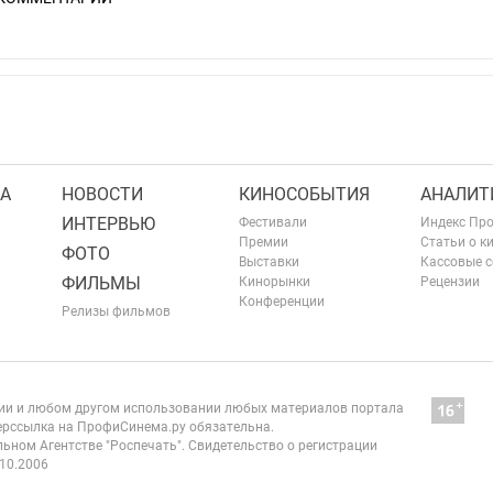
А
НОВОСТИ
КИНОСОБЫТИЯ
АНАЛИТ
ИНТЕРВЬЮ
Фестивали
Индекс Пр
Премии
Статьи о к
ФОТО
Выставки
Кассовые 
ФИЛЬМЫ
Кинорынки
Рецензии
Конференции
Релизы фильмов
нии и любом другом использовании любых материалов портала
рссылка на ПрофиСинема.ру обязательна.
ьном Агентстве "Роспечать". Свидетельство о регистрации
10.2006