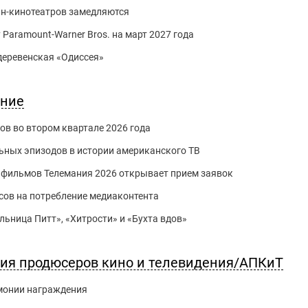
йн-кинотеатров замедляются
 Paramount-Warner Bros. на март 2027 года
 деревенская «Одиссея»
ение
ов во втором квартале 2026 года
ьных эпизодов в истории американского ТВ
 фильмов Телемания 2026 открывает прием заявок
асов на потребление медиаконтента
ьница Питт», «Хитрости» и «Бухта вдов»
ция продюсеров кино и телевидения/АПКиТ
емонии награждения