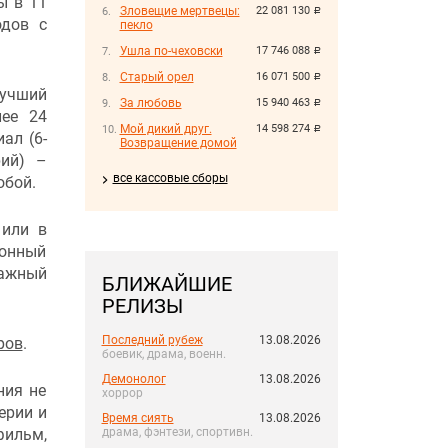
ы в 11
Зловещие мертвецы:
22 081 130
руб.
одов с
пекло
Ушла по-чеховски
17 746 088
руб.
Старый орел
16 071 500
руб.
учший
За любовь
15 940 463
руб.
лее 24
Мой дикий друг.
14 598 274
руб.
иал (6-
Возвращение домой
ий) –
все кассовые сборы
обой.
 или в
онный
ажный
БЛИЖАЙШИЕ
РЕЛИЗЫ
Последний рубеж
13.08.2026
ров
.
боевик, драма, военн.
Демонолог
13.08.2026
ния не
хоррор
ерии и
Время сиять
13.08.2026
драма, фэнтези, спортивн.
ильм,