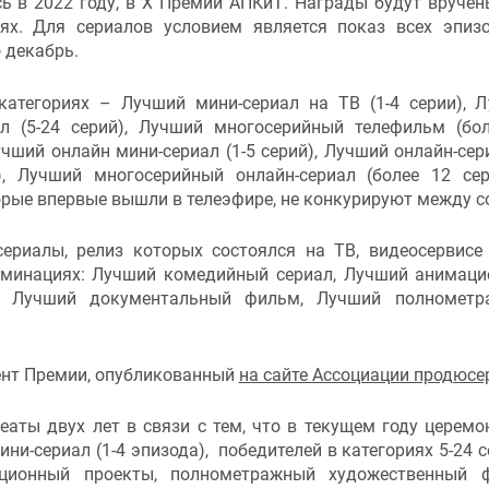
ь в 2022 году, в X Премии АПКиТ. Награды будут вручен
ях. Для сериалов условием является показ всех эпиз
 декабрь.
категориях – Лучший мини-сериал на ТВ (1-4 серии), Л
л (5-24 серий), Лучший многосерийный телефильм (бо
учший онлайн мини-сериал (1-5 серий), Лучший онлайн-сер
), Лучший многосерийный онлайн-сериал (более 12 сер
орые впервые вышли в телеэфире, не конкурируют между с
риалы, релиз которых состоялся на ТВ, видеосервисе
инациях: Лучший комедийный сериал, Лучший анимаци
, Лучший документальный фильм, Лучший полнометр
ент Премии, опубликованный
на сайте Ассоциации продюсе
аты двух лет в связи с тем, что в текущем году церемо
и-сериал (1-4 эпизода), победителей в категориях 5-24 с
ционный проекты, полнометражный художественный ф