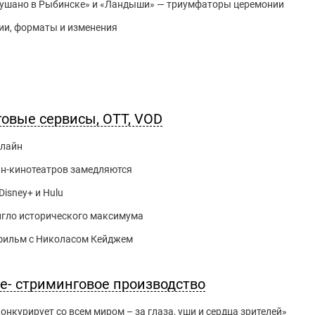
слушано в Рыбинске» и «Ландыши» — триумфаторы церемонии
гии, форматы и изменения
говые сервисы, OTT, VOD
нлайн
йн-кинотеатров замедляются
Disney+ и Hulu
игло исторического максимума
й фильм с Николасом Кейджем
ле- стриминговое производство
нкурирует со всем миром – за глаза, уши и сердца зрителей»