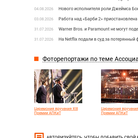
Нового исполнителя роли Джеймса Бон
04.08.2026
Работа над «Барби 2» приостановлена 
03.08.2026
Warner Bros. и Paramount не могут по
31.07.2026
На Netflix подали в суд за потерянны
31.07.2026
Фоторепортажи по теме Ассоци
Церемония вручения XIII
Церемония вручения 
Премии АПКиТ
Премии АПКиТ
, ЧТОБЫ ДОБАВИТЬ СВОЙ
АВТОРИЗУЙТЕСЬ