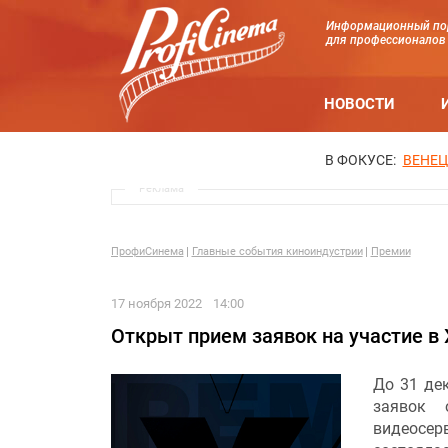
Информационный по
для профессионалов
НОВОСТИ
В ФОКУСЕ:
ВЕНЕЦ
Реклама
ПрофиСинема
Главные события киноиндустрии
Премии
17 ноября 2022
14:00
Открыт прием заявок на участие в
До 31 де
заявок 
видеосер