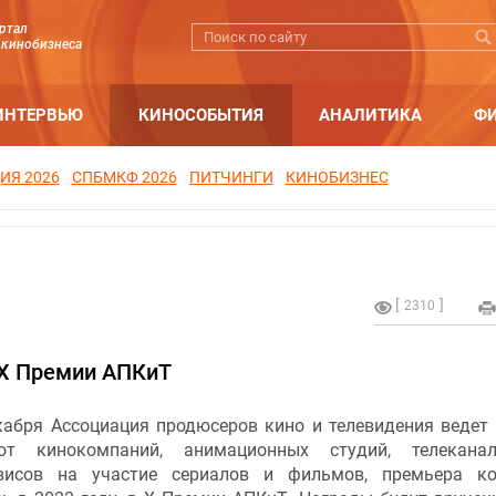
ртал
 кинобизнеса
ИНТЕРВЬЮ
КИНОСОБЫТИЯ
АНАЛИТИКА
Ф
ИЯ 2026
СПБМКФ 2026
ПИТЧИНГИ
КИНОБИЗНЕС
2310
 X Премии АПКиТ
кабря Ассоциация продюсеров кино и телевидения ведет
от кинокомпаний, анимационных студий, телекана
висов на участие сериалов и фильмов, премьера ко