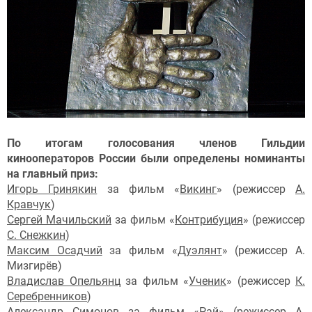
По итогам голосования членов Гильдии
кинооператоров России были определены номинанты
на главный приз:
Игорь Гринякин
за фильм «
Викинг
» (режиссер
А.
Кравчук
)
Сергей Мачильский
за фильм «
Контрибуция
» (режиссер
С. Снежкин
)
Максим Осадчий
за фильм «
Дуэлянт
» (режиссер А.
Мизгирёв)
Владислав Опельянц
за фильм «
Ученик
» (режиссер
К.
Серебренников
)
Александр Симонов
за фильм «
Рай
» (режиссер
А.