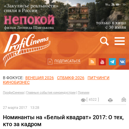
ПОДПИСАТЬСЯ
В ФОКУСЕ:
ВЕНЕЦИЯ 2026
СПБМКФ 2026
ПИТЧИНГИ
КИНОБИЗНЕС
ПрофиСинема
Главные события киноиндустрии
Премии
4522
27 марта 2017
13:28
Номинанты на «Белый квадрат» 2017: О тех,
кто за кадром