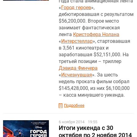
года стала анимационная лента
«
Город героев
»,
дебютировавшая с результатом
$56,200,000. Второе место
занимает фантастическая
лента
Кристофера Нолана
«
Интерстеллар
», стартовавшая
в 3,561 кинотеатрах и
заработавшая $52,151,000. На
третьей позиции – триллер
Дэвида Финчера
«
Исчезнувшая
». За шесть
недель проката фильм собрал
$145,428,000, из них $6,100,000
– касса минувшего уикенда.
Подробнее
6 ноября 2014
19:55
Итоги уикенда c 30
октября по 2 ноября 2014