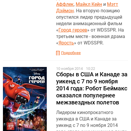
Аффлек
,
Майкл Кейн
и
Мэтт
Дэймон
. На вторую позицию
опустился лидер предыдущей
недели анимационный фильм
«
Город героев
» от WDSSPR. На
третьем месте - военная драма
«
Ярость
» от WDSSPR.
Подробнее
10 ноября 2014
10:22
Сборы в США и Канаде за
уикенд с 7 по 9 ноября
2014 года: Робот Беймакс
оказался популернее
межзвездных полетов
Лидером кинопрокатного
уикенда в США и Канаде за
уикенд с 7 по 9 ноября 2014