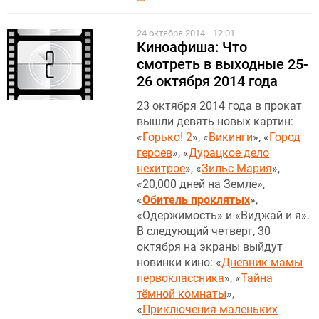
24 октября 2014
12:01
Киноафиша: Что
смотреть в выходные 25-
26 октября 2014 года
23 октября 2014 года в прокат
вышли девять новых картин:
«
Горько! 2
», «
Викинги
», «
Город
героев
», «
Дурацкое дело
нехитрое
», «
Зильс Мария
»,
«20,000 дней на Земле»,
«
Обитель проклятых
»,
«Одержимость» и «Виджай и я».
В следующий четверг, 30
октября на экраны выйдут
новинки кино: «
Дневник мамы
первоклассника
», «
Тайна
тёмной комнаты
»,
«
Приключения маленьких