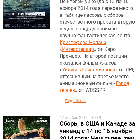
По итогам уикенда с 13 по 16
ноября 2014 года первое место
в таблице кассовых сборов
отечественного проката вторую
неделю подряд занимает
научно-фантастическая лента
Кристофера Нолана
«
Интерстеллар
» от Каро
Премьер. На второй позиции
оказался фильм ужасов
«
Уиджи. Доска дьявола
» от UPI,
оттеснивший на третье место
анимационный фильм «
Город
героев
» от WDSSPR.
Подробнее
17 ноября 2014
10:39
Сборы в США и Канаде за
уикенд с 14 по 16 ноября
2014 года: Чем тупее, тем