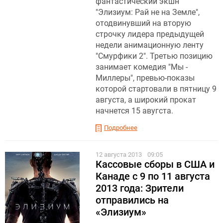
фантастический экшн
"Элизиум: Рай не на Земле",
отодвинувший на вторую
строчку лидера предыдущей
недели анимационную ленту
"Смурфики 2". Третью позицию
занимает комедия "Мы -
Миллеры", превью-показы
которой стартовали в пятницу 9
августа, а широкий прокат
начнется 15 авугста.
Подробнее
12 августа 2013
09:05
Кассовые сборы в США и
Канаде c 9 по 11 августа
2013 года: Зрители
отправились на
«Элизиум»