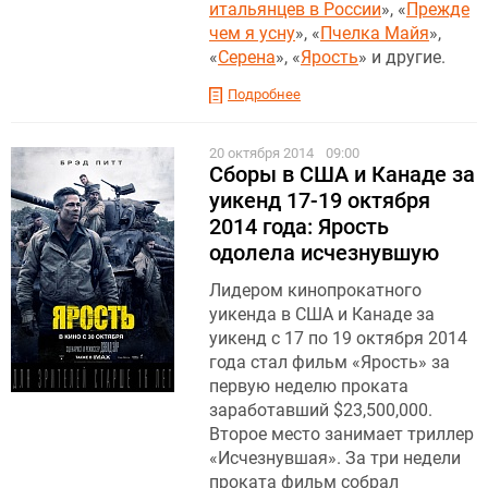
итальянцев в России
», «
Прежде
чем я усну
», «
Пчелка Майя
»,
«
Серена
», «
Ярость
» и другие.
Подробнее
20 октября 2014
09:00
Сборы в США и Канаде за
уикенд 17-19 октября
2014 года: Ярость
одолела исчезнувшую
Лидером кинопрокатного
уикенда в США и Канаде за
уикенд с 17 по 19 октября 2014
года стал фильм «Ярость» за
первую неделю проката
заработавший $23,500,000.
Второе место занимает триллер
«Исчезнувшая». За три недели
проката фильм собрал