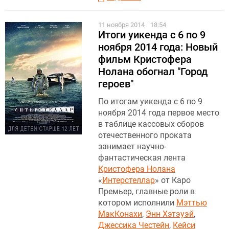
11 ноября 2014
18:54
Итоги уикенда c 6 по 9
ноября 2014 года: Новый
фильм Кристофера
Нолана обогнал "Город
героев"
По итогам уикенда с 6 по 9
ноября 2014 года первое место
в таблице кассовых сборов
отечественного проката
занимает научно-
фантастическая лента
Кристофера Нолана
«
Интерстеллар
» от Каро
Премьер, главные роли в
котором исполнили
Мэттью
МакКонахи
,
Энн Хэтэуэй
,
Джессика Честейн
,
Кейси