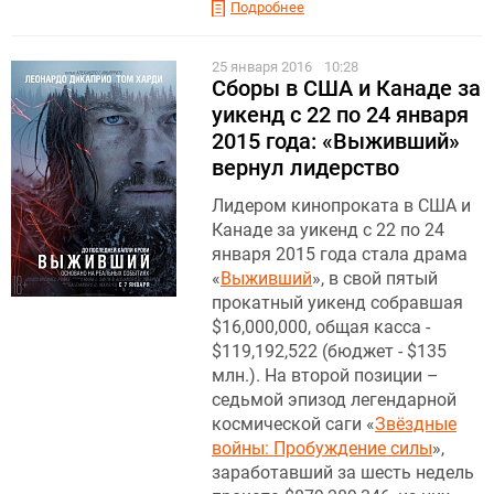
Подробнее
25 января 2016
10:28
Сборы в США и Канаде за
уикенд с 22 по 24 января
2015 года: «Выживший»
вернул лидерство
Лидером кинопроката в США и
Канаде за уикенд с 22 по 24
января 2015 года стала драма
«
Выживший
», в свой пятый
прокатный уикенд собравшая
$16,000,000, общая касса -
$119,192,522 (бюджет - $135
млн.). На второй позиции –
седьмой эпизод легендарной
космической саги «
Звёздные
войны: Пробуждение силы
»,
заработавший за шесть недель