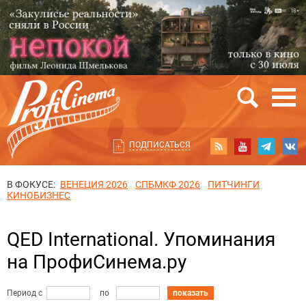
ПОДПИСАТЬСЯ
В ФОКУСЕ:
ВЕНЕЦИЯ 2026
СПБМКФ 2026
ПИТЧИНГИ
КИНОБИЗНЕС
QED International. Упоминания
на ПрофиСинема.ру
Период с
по
показать