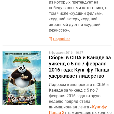
из которых претендует на
победу в восьми категориях, в
том числе «худший фильм»,
«худший актер», «худший
экранный дуэт» и «худший
режиссер».
Подробнее
8 февраля 2016
10:17
Сборы в США и Канаде за
уикенд с 5 по 7 февраля
2016 года: Кунг-фу Панда
удерживает лидерство
Лидером кинопроката в США и
Канаде за уикенд с 5 по 7
февраля 2016 года вторую
неделю подряд стала
анимационная лента «
Кунг-фу
Панда 3
», в минувшие выходные