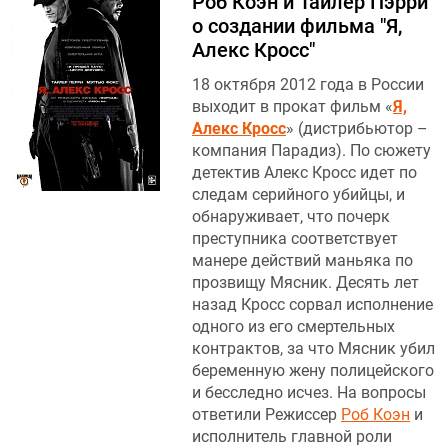
Роб Коэн и Тайлер Пэрри
о создании фильма "Я,
Алекс Кросс"
18 октября 2012 года в России
выходит в прокат фильм «
Я,
Алекс Кросс
» (дистрибьютор –
компания Парадиз). По сюжету
детектив Алекс Кросс идет по
следам серийного убийцы, и
обнаруживает, что почерк
преступника соответствует
манере действий маньяка по
прозвищу Мясник. Десять лет
назад Кросс сорвал исполнение
одного из его смертельных
контрактов, за что Мясник убил
беременную жену полицейского
и бесследно исчез. На вопросы
ответили Режиссер
Роб Коэн
и
исполнитель главной роли