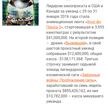
Лидером кинопроката в США и
Канаде за уикенд с 29 по 31
января 2016 года стала
анимационная лента «
Кунг-фу
Панда 3
», стартовавшая в 3,955
кинотеатрах с результатом
$41,000,000. На второй позиции
– драма «
Выживший
», в свой
шестой прокатный уикенд
собравшая $12,400,000, общая
касса - $138,171,368.
Третью
строчку занимает седьмой
эпизод легендарной
космической саги «
Звёздные
войны: Пробуждение силы
»,
заработавший за семь недель
проката $895,426,162, из них
$10,782,000 – касса минувшего
уикенда.