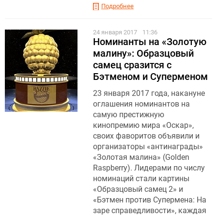
Подробнее
24 января 2017
11:36
Номинанты на «Золотую
малину»: Образцовый
самец сразится с
Бэтменом и Суперменом
23 января 2017 года, накануне
оглашения номинантов на
самую престижную
кинопремию мира «Оскар»,
своих фаворитов объявили и
организаторы «антинаграды»
«Золотая малина» (Golden
Raspberry). Лидерами по числу
номинаций стали картины
«Образцовый самец 2» и
«Бэтмен против Супермена: На
заре справедливости», каждая