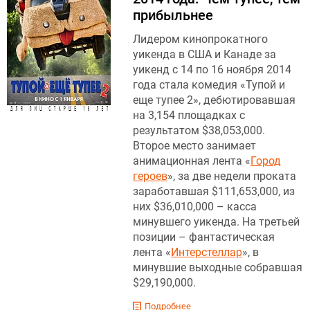
прибыльнее
Лидером кинопрокатного
уикенда в США и Канаде за
уикенд с 14 по 16 ноября 2014
года стала комедия «Тупой и
еще тупее 2», дебютировавшая
на 3,154 площадках с
результатом $38,053,000.
Второе место занимает
анимационная лента «
Город
героев
», за две недели проката
заработавшая $111,653,000, из
них $36,010,000 – касса
минувшего уикенда. На третьей
позиции – фантастическая
лента «
Интерстеллар
», в
минувшие выходные собравшая
$29,190,000.
Подробнее