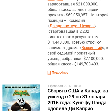
заработавшая $21,000,000,
общая касса за две недели
проката - $69,050,957. На второй
позиции – комедия
«
Да здравствует Цезарь!
»,
стартовавшая в 2,232
кинотеатрах с результатом
$11,440,000. Третью строчку
занимает драма «
Выживший
», в
свой седьмой прокатный
уикенд собравшая $7,100,000,
общая касса - $149,703,403.
Подробнее
1 февраля 2016
10:28
Сборы в США и Канаде за
уикенд с 29 по 31 января
2016 года: Кунг-фу Панда
одолела Ди Каприо