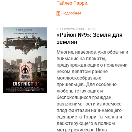
Тайлер Пэрри
.
Подробнее
10 августа 2009
16:28
«Район №9»: Земля для
землян
Многие, наверное, уже обратили
внимание на плакаты,
предупреждающие о появлении
неком девятом районе
моллюскообразных
пришельцев. Для особенно
любопытствующих и
беспокоящихся граждан
разъясним: гости из космоса –
плод фантазии начинающего
сценариста Тэрри Татчелла и
дебютирующего в полном
метре режиссера Нила