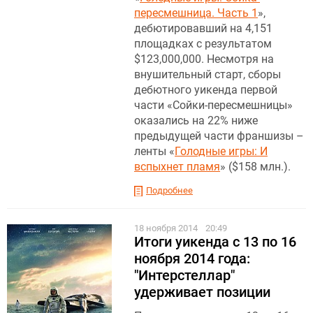
пересмешница. Часть 1
»,
дебютировавший на 4,151
площадках с результатом
$123,000,000. Несмотря на
внушительный старт, сборы
дебютного уикенда первой
части «Сойки-пересмешницы»
оказались на 22% ниже
предыдущей части франшизы –
ленты «
Голодные игры: И
вспыхнет пламя
» ($158 млн.).
Подробнее
18 ноября 2014
20:49
Итоги уикенда c 13 по 16
ноября 2014 года:
"Интерстеллар"
удерживает позиции