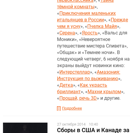
первоклассника
», «
Тайна
тёмной комнаты
»,
«
Приключения маленьких
итальянцев в России
», «
Прежде
чем я усну
», «
Пчелка Майя
»,
«
Серена
», «
Ярость
», «Вальс для
Моники», «Невероятное
путешествие мистера Спивета»,
«Общак» и «Темнее ночи». В
следующий четверг, 6 ноября на
экраны выйдут новинки кино:
«
Интерстеллар
», «
Амазония:
Инструкция по выживанию
»,
«
Детка
», «
Как украсть
бриллиант
», «
Махни крылом
»,
«
Прощай, речь 3D
» и другие.
Подробнее
27 октября 2014
10:40
Сборы в США и Канаде за