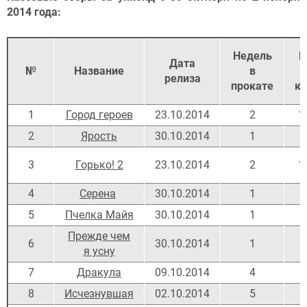
2014 года:
Недель
К
Дата
№
Название
в
релиза
прокате
ко
1
Город героев
23.10.2014
2
1
2
Ярость
30.10.2014
1
9
3
Горько! 2
23.10.2014
2
1
4
Серена
30.10.2014
1
5
5
Пчелка Майя
30.10.2014
1
7
Прежде чем
6
30.10.2014
1
5
я усну
7
Дракула
09.10.2014
4
4
8
Исчезнувшая
02.10.2014
5
1