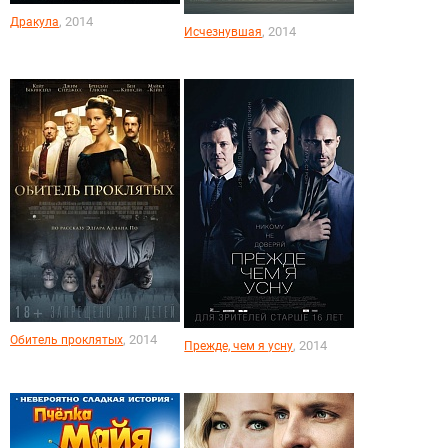
, 2014
Дракула
, 2014
Исчезнувшая
, 2014
Обитель проклятых
, 2014
Прежде, чем я усну