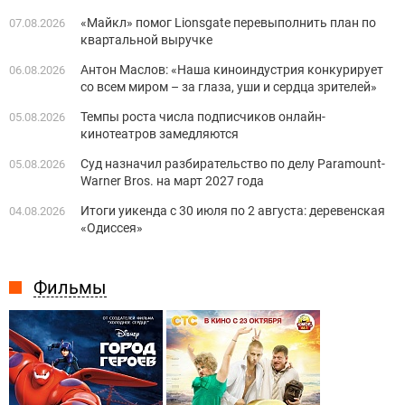
«Майкл» помог Lionsgate перевыполнить план по
07.08.2026
квартальной выручке
Антон Маслов: «Наша киноиндустрия конкурирует
06.08.2026
со всем миром – за глаза, уши и сердца зрителей»
Темпы роста числа подписчиков онлайн-
05.08.2026
кинотеатров замедляются
Суд назначил разбирательство по делу Paramount-
05.08.2026
Warner Bros. на март 2027 года
Итоги уикенда с 30 июля по 2 августа: деревенская
04.08.2026
«Одиссея»
Фильмы