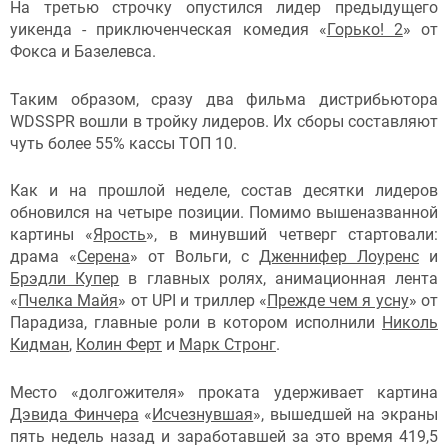
На третью строчку опустился лидер предыдущего
уикенда - приключенческая комедия «
Горько! 2
» от
Фокса и Базелевса.
Таким образом, сразу два фильма дистрибьютора
WDSSPR вошли в тройку лидеров. Их сборы составляют
чуть более 55% кассы ТОП 10.
Как и на прошлой неделе, состав десятки лидеров
обновился на четыре позиции. Помимо вышеназванной
картины «
Ярость
», в минувший четверг стартовали:
драма «
Серена
» от Вольги, с
Дженнифер Лоуренс
и
Брэдли Купер
в главных ролях, анимационная лента
«
Пчелка Майя
» от UPI и триллер «
Прежде чем я усну
» от
Парадиза, главные роли в котором исполнили
Николь
Кидман
,
Колин Ферт
и
Марк Стронг
.
Место «долгожителя» проката удерживает картина
Дэвида Финчера
«
Исчезнувшая
», вышедшей на экраны
пять недель назад и заработавшей за это время 419,5