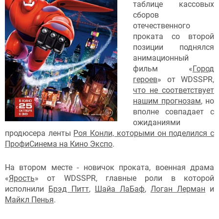
таблице кассовых
сборов
отечественного
проката со второй
позиции поднялся
анимационный
фильм «
Город
героев
» от WDSSPR,
что не соответствует
нашим прогнозам
, но
вполне совпадает с
ожиданиями
продюсера ленты
Роя Конли, которыми он поделился с
ПрофиСинема на Кино Экспо
.
На втором месте - новичок проката, военная драма
«
Ярость
» от WDSSPR, главные роли в которой
исполнили
Брэд Питт
,
Шайа ЛаБаф
,
Логан Лерман
и
Майкл Пенья
.