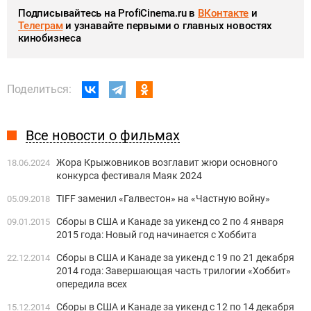
Подписывайтесь на ProfiCinema.ru в
ВКонтакте
и
Телеграм
и узнавайте первыми о главных новостях
кинобизнеса
Поделиться:
Все новости о фильмах
Жора Крыжовников возглавит жюри основного
18.06.2024
конкурса фестиваля Маяк 2024
TIFF заменил «Галвестон» на «Частную войну»
05.09.2018
Сборы в США и Канаде за уикенд со 2 по 4 января
09.01.2015
2015 года: Новый год начинается с Хоббита
Сборы в США и Канаде за уикенд с 19 по 21 декабря
22.12.2014
2014 года: Завершающая часть трилогии «Хоббит»
опередила всех
Сборы в США и Канаде за уикенд с 12 по 14 декабря
15.12.2014