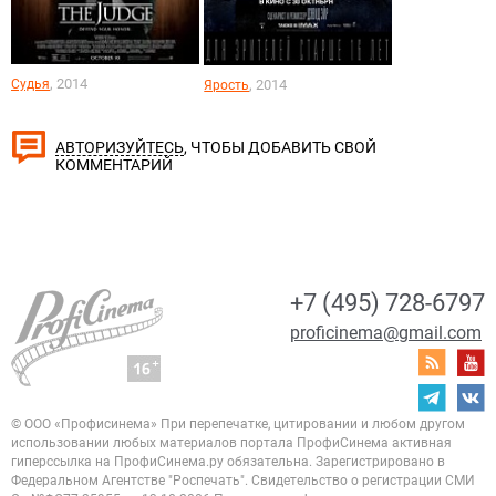
, 2014
Судья
, 2014
Ярость
, ЧТОБЫ ДОБАВИТЬ СВОЙ
АВТОРИЗУЙТЕСЬ
КОММЕНТАРИЙ
+7 (495) 728-6797
proficinema@gmail.com
© ООО «Профисинема»
При перепечатке, цитировании и любом другом
использовании любых материалов портала
ПрофиСинема активная
гиперссылка на ПрофиСинема.ру обязательна.
Зарегистрировано в
Федеральном Агентстве "Роспечать". Свидетельство о регистрации
СМИ