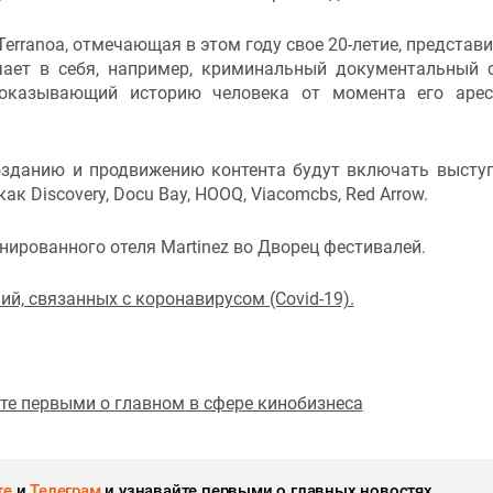
rranoa, отмечающая в этом году свое 20-летие, представи
ает в себя, например, криминальный документальный 
показывающий историю человека от момента его аре
созданию и продвижению контента будут включать высту
к Discovery, Docu Bay, HOOQ, Viacomcbs, Red Arrow.
анированного отеля Martinez во Дворец фестивалей.
ий, связанных с коронавирусом (Covid-19).
йте первыми о главном в сфере кинобизнеса
те
и
Телеграм
и узнавайте первыми о главных новостях