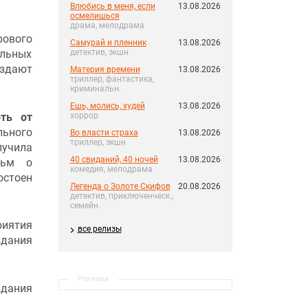
Влюбись в меня, если
13.08.2026
осмелишься
драма, мелодрама
рового
Самурай и пленник
13.08.2026
ельных
детектив, экшн
оздают
Материя времени
13.08.2026
триллер, фантастика,
криминальн.
Ешь, молись, худей
13.08.2026
ть от
хоррор
льного
Во власти страха
13.08.2026
триллер, экшн
лучила
40 свиданий, 40 ночей
13.08.2026
льм о
комедия, мелодрама
стоен
Легенда о Золоте Скифов
20.08.2026
детектив, приключенческ.,
семейн.
риятия
все релизы
здания
Реклама
здания