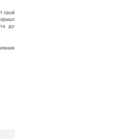
т свой
сериал
ста до
пления