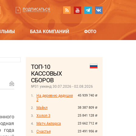
ПОДПИСАТЬСЯ
ИЛЬМЫ
БАЗА КОМПАНИЙ
ФОТО
ТОП-10
КАССОВЫХ
СБОРОВ
№31 уикенд 30.07.2026 - 02.08.2026
На деревню дедушке
45 939 740
руб.
2
Майкл
38 387 809
руб.
Холоп 3
25 841 128
онного
руб.
родная
Матч Акпарса
23 662 712
руб.
о года
Счастье
23 491 956
руб.