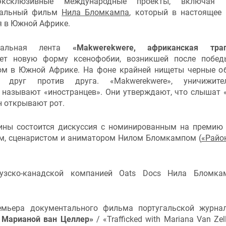
ксклюзивные международные проекты, включая 
тальный фильм
Нила Бломкампа
, который в настоящее
я в Южной Африке.
нтальная лента
«Makwerekwere, африканская траг
ет новую форму ксенофобии, возникшей после побед
ом в Южной Африке. На фоне крайней нищеты черные 
т друг против друга. «Makwerekwere», уничижите
называют «иностранцев». Они утверждают, что слышат «
н открывают рот.
ины состоится дискуссия с номинированным на премию
, сценаристом и аниматором Нилом Бломкампом (
«Райо
узско-канадской компанией Oats Docs Нила Бломка
емьера документального фильма португальской журна
 Марианой ван Целлер»
/ «Trafficked with Mariana Van Zel