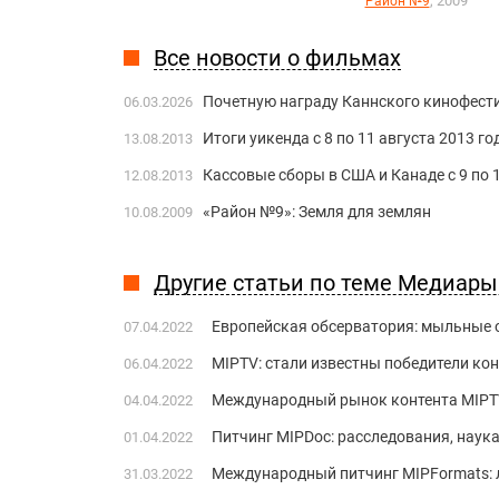
, 2009
Район №9
Все новости о фильмах
Почетную награду Каннского кинофест
06.03.2026
Итоги уикенда c 8 по 11 августа 2013 г
13.08.2013
Кассовые сборы в США и Канаде c 9 по 
12.08.2013
«Район №9»: Земля для землян
10.08.2009
Другие статьи по теме Медиарын
Европейская обсерватория: мыльные 
07.04.2022
MIPTV: стали известны победители ко
06.04.2022
Международный рынок контента MIPT
04.04.2022
Питчинг MIPDoc: расследования, наука
01.04.2022
Международный питчинг MIPFormats: 
31.03.2022