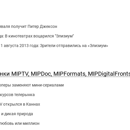
иваля получит Питер Джексон
ода: В кинотеатрах воцарился "Элизиум"
11 августа 2013 года: Зрители отправились на «Элизиум»
ки MIPTV, MIPDoc, MIPFormats, MIPDigitalFront
оперы заменяют мини-сериалами
нкурсов телерынка
V открылся в Каннах
 и дикая природа
любовь или миллион