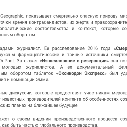
 Geographic, показывает смертельно опасную природу ми
точки зрения контрабандистов, их жертв и правоохранит
ополитические обстоятельства и контекст, которые с
онным оборотом.
адами журналист. Ее расследование 2016 года
«Смер
ружены фармацевтические и тайные источники смерте
 DuPont. За сюжет
«Изнасилование в резервации»
она по
 молодых журналистов. А ее документальный фи
нным оборотом таблеток
«Оксикодон Экспресс»
был удо
ния и номинации Эмми.
ные дискуссии, которые предоставят участникам мероп
 известных производителей контента об особенностях со
еских планах на ближайшее будущее.
скажет о своем видении производственного процесса со
, как быть частью глобального производства.