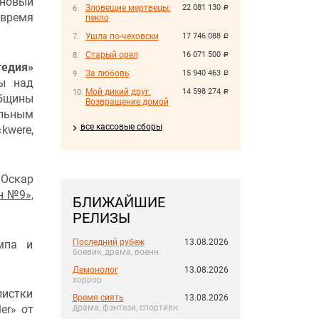
новый
Зловещие мертвецы:
22 081 130
руб.
 время
пекло
Ушла по-чеховски
17 746 088
руб.
Старый орел
16 071 500
руб.
едия»
За любовь
15 940 463
руб.
ы над
Мой дикий друг.
14 598 274
руб.
общины
Возвращение домой
льным
все кассовые сборы
kwere,
 Оскар
н №9»
,
БЛИЖАЙШИЕ
РЕЛИЗЫ
Последний рубеж
13.08.2026
мпа и
боевик, драма, военн.
Демонолог
13.08.2026
хоррор
листки
Время сиять
13.08.2026
драма, фэнтези, спортивн.
ler» от