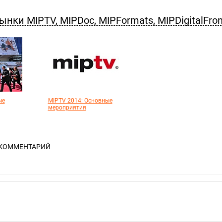
ки MIPTV, MIPDoc, MIPFormats, MIPDigitalFron
ые
MIPTV 2014: Основные
мероприятия
 КОММЕНТАРИЙ