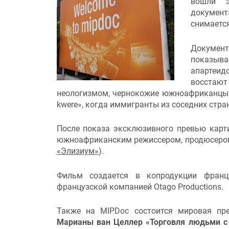
вошли э
докумен
снимаетс
Докуме
показыва
апартеид
восстаю
неологизмом, чернокожие южноафриканцы 
kwere», когда иммигранты из соседних стра
После показа эксклюзивного превью карт
южноафриканским режиссером, продюсером
«Элизиум»
).
Фильм создается в копродукции франц
французской компанией Otago Productions.
Также на MIPDoc состоится мировая пр
Марианы ван Целлер «Торговля людьми с