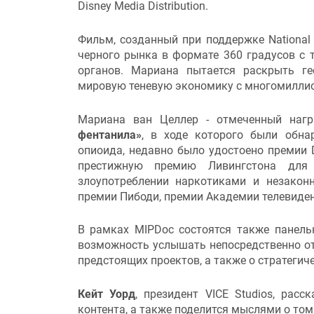
Disney Media Distribution.
Фильм, созданный при поддержке National
черного рынка в формате 360 градусов с 
органов. Мариана пытается раскрыть ге
мировую теневую экономику с многомилли
Мариана ван Целлер - отмеченный нагр
фентанила»
, в ходе которого были обна
опиоида, недавно было удостоено премии
престижную премию Ливингстона для
злоупотреблении наркотиками и незако
премии Пибоди, премии Академии телевиде
В рамках MIPDoc состоятся также панель
возможность услышать непосредственно от
предстоящих проектов, а также о стратегич
Кейт Уорд
, президент VICE Studios, рас
контента, а также поделится мыслями о том