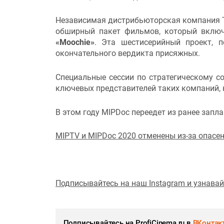
Независимая дистрибьюторская компания Te
обширный пакет фильмов, который включ
«Moochie»
. Эта шестисерийный проект, 
окончательного вердикта присяжных.
Специальные сессии по стратегическому 
ключевых представителей таких компаний, ка
В этом году MIPDoc переедет из ранее запл
MIPTV и
MIPDoc
2020 отмене
ны
из-за опасен
Подписывайтесь на наш Instagram и узнава
Подписывайтесь на ProfiCinema.ru в
ВКонтак