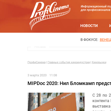
Информационный по
для профессионалов
НОВОСТИ
В ФОКУСЕ:
ВЕНЕЦ
Реклама
ПрофиСинема
Главные события киноиндустрии
Кинорынки
3 марта 2020
11:08
MIPDoc 2020: Нил Бломкамп предс
С 28 по 
контента 
выставка