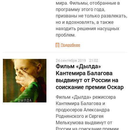
мира. Фильмы, отобранные в
программу этого года,
призваны не только развлекать,
но и вдохновлять, а также
находить решения насущных
проблем.
Подробнее
24 сентября 2019
21:02
Фильм «Дылда»
Кантемира Балагова
выдвинут от России на
соискание премии Оскар
Фильм «Дылда» режиссера
Кантемира Балагова и
продюсеров Александра
Роднянского и Сергея
Мелькумова выдвинут от
России на соискание премии