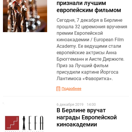
признали лучшим
европейским фильмом
Сегодня, 7 декабря в Берлине
прошла 32 церемония вручения
премии Европейской
киноакадемии / European Film
Academy. Ее ведущими стали
европейские актрисы Анна
Брюггеманн и Аисте Диржюте.
Приз за Лучший фильм
присудили картине Йоргоса
Лантимоса «Фаворитка».
Подробнее
6 декабря 2019
14:00
В Берлине вручат
награды Европейской
киноакадемии