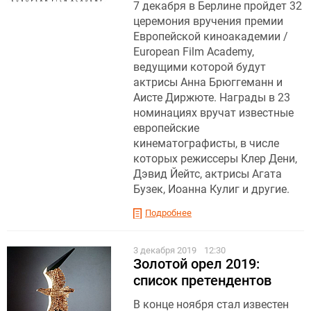
7 декабря в Берлине пройдет 32
церемония вручения премии
Европейской киноакадемии /
European Film Academy,
ведущими которой будут
актрисы Анна Брюггеманн и
Аисте Диржюте. Награды в 23
номинациях вручат известные
европейские
кинематографисты, в числе
которых режиссеры Клер Дени,
Дэвид Йейтс, актрисы Агата
Бузек, Иоанна Кулиг и другие.
Подробнее
3 декабря 2019
12:30
Золотой орел 2019:
список претендентов
В конце ноября стал известен