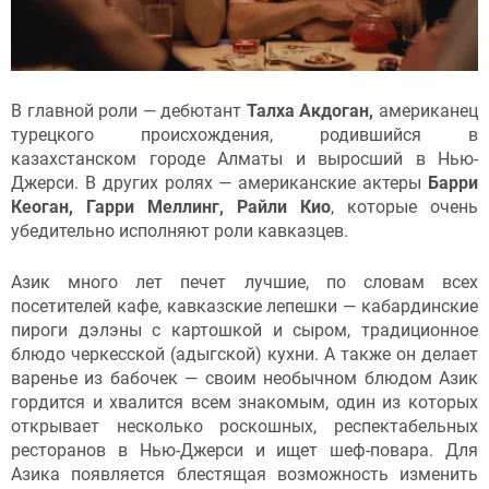
В главной роли — дебютант
Талха Акдоган,
американец
турецкого происхождения, родившийся в
казахстанском городе Алматы и выросший в Нью-
Джерси. В других ролях — американские актеры
Барри
Кеоган, Гарри Меллинг, Райли Кио
, которые очень
убедительно исполняют роли кавказцев.
Азик много лет печет лучшие, по словам всех
посетителей кафе, кавказские лепешки — кабардинские
пироги дэлэны с картошкой и сыром, традиционное
блюдо черкесской (адыгской) кухни. А также он делает
варенье из бабочек — своим необычном блюдом Азик
гордится и хвалится всем знакомым, один из которых
открывает несколько роскошных, респектабельных
ресторанов в Нью-Джерси и ищет шеф-повара. Для
Азика появляется блестящая возможность изменить