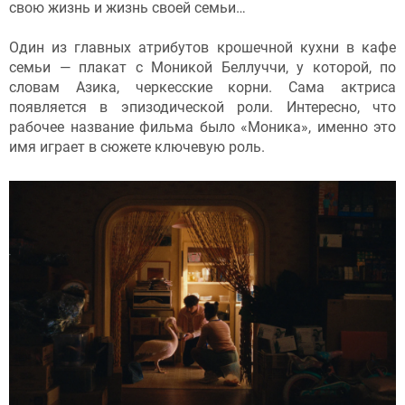
свою жизнь и жизнь своей семьи…
Один из главных атрибутов крошечной кухни в кафе
семьи — плакат с Моникой Беллуччи, у которой, по
словам Азика, черкесские корни. Сама актриса
появляется в эпизодической роли. Интересно, что
рабочее название фильма было «Моника», именно это
имя играет в сюжете ключевую роль.