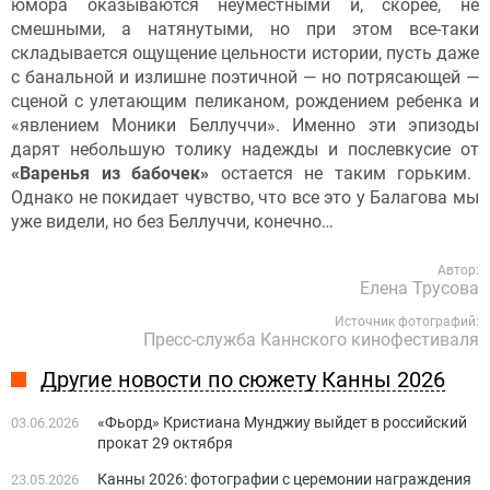
юмора оказываются неуместными и, скорее, не
смешными, а натянутыми, но при этом все-таки
складывается ощущение цельности истории, пусть даже
с банальной и излишне поэтичной — но потрясающей —
сценой с улетающим пеликаном, рождением ребенка и
«явлением Моники Беллуччи». Именно эти эпизоды
дарят небольшую толику надежды и послевкусие от
«Варенья из бабочек»
остается не таким горьким.
Однако не покидает чувство, что все это у Балагова мы
уже видели, но без Беллуччи, конечно…
Автор:
Елена Трусова
Источник фотографий:
Пресс-служба Каннского кинофестиваля
Другие новости по сюжету Канны 2026
«Фьорд» Кристиана Мунджиу выйдет в российский
03.06.2026
прокат 29 октября
Канны 2026: фотографии с церемонии награждения
23.05.2026