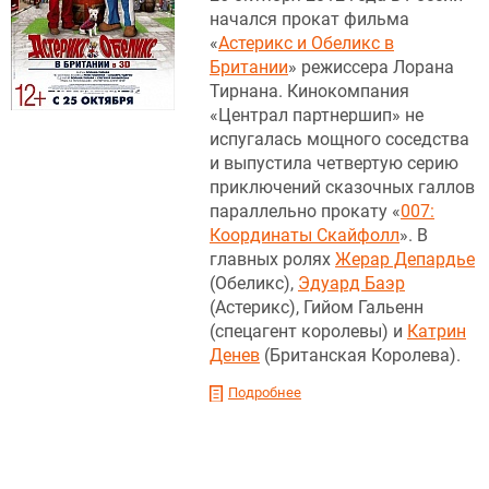
начался прокат фильма
«
Астерикс и Обеликс в
Британии
» режиссера Лорана
Тирнана. Кинокомпания
«Централ партнершип» не
испугалась мощного соседства
и выпустила четвертую серию
приключений сказочных галлов
параллельно прокату «
007:
Координаты Скайфолл
». В
главных ролях
Жерар Депардье
(Обеликс),
Эдуард Баэр
(Астерикс), Гийом Гальенн
(спецагент королевы) и
Катрин
Денев
(Британская Королева).
Подробнее