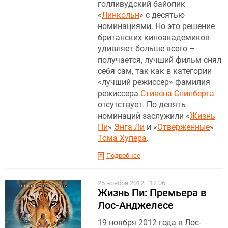
голливудский байопик
«
Линкольн
» с десятью
номинациями. Но это решение
британских киноакадемиков
удивляет больше всего –
получается, лучший фильм снял
себя сам, так как в категории
«лучший режиссер» фамилия
режиссера
Стивена Спилберга
отсутствует. По девять
номинаций заслужили «
Жизнь
Пи
»
Энга Ли
и «
Отверженные
»
Тома Хупера
.
Подробнее
25 ноября 2012
12:06
Жизнь Пи: Премьера в
Лос-Анджелесе
19 ноября 2012 года в Лос-