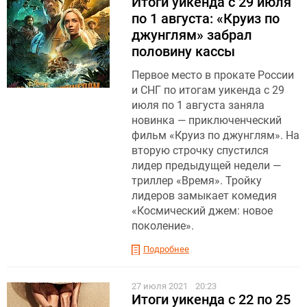
Итоги уикенда с 29 июля
по 1 августа: «Круиз по
джунглям» забрал
половину кассы
Первое место в прокате России
и СНГ по итогам уикенда с 29
июля по 1 августа заняла
новинка — приключенческий
фильм «Круиз по джунглям». На
вторую строчку спустился
лидер предыдущей недели —
триллер «Время». Тройку
лидеров замыкает комедия
«Космический джем: новое
поколение».
Подробнее
27 июля 2021
20:23
Итоги уикенда с 22 по 25