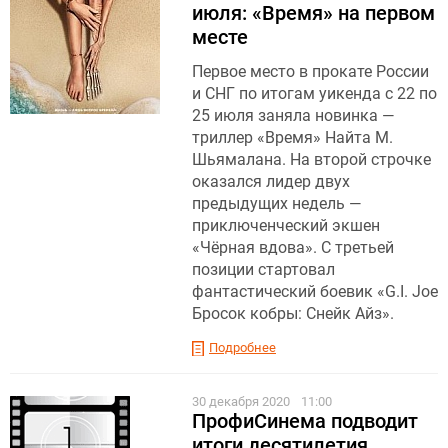
июля: «Время» на первом
месте
Первое место в прокате России
и СНГ по итогам уикенда с 22 по
25 июля заняла новинка —
триллер «Время» Найта М.
Шьямалана. На второй строчке
оказался лидер двух
предыдущих недель —
приключенческий экшен
«Чёрная вдова». С третьей
позиции стартовал
фантастический боевик «G.I. Joe
Бросок кобры: Снейк Айз».
Подробнее
30 декабря 2020
11:00
ПрофиСинема подводит
итоги десятилетия