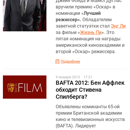
Джейн Фонда и Майкл Дуглас
вручили премию «Оскар» в
номинации «
Лучший
режиссер».
Обладателем
заветной статуэтки стал
Энг Ли
за фильм «
Жизнь Пи
». Это
пятая номинация на награды
американской киноакадемии и
второй «Оскар» режиссера.
Подробнее
9 января 2013
17:21
BAFTA 2012: Бен Аффлек
обходит Стивена
Спилберга?
Объявлены номинанты 65-ой
премии Британской академии
кино и телевизионных искусств
(BAFTA). Лидирует