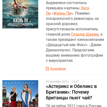
Анджелесе состоялась
премьера картины
Энга
Ли
«
Жизнь Пи
». Помимо
оскароносного режиссера, на
красной дорожке
присутствовали исполнитель
главной роли
Сурадж Шарма
, а
также президент кинокомпании
«Двадцатый век Фокс» - Джим
Джианопулос. Предлагаем
вашему вниманию фотографии
с мероприятия.
Подробнее
29 октября 2012
13:47
«Астерикс и Обеликс в
Британии»: Почему
британцы пьют чай?
26 октября 2012 года в России