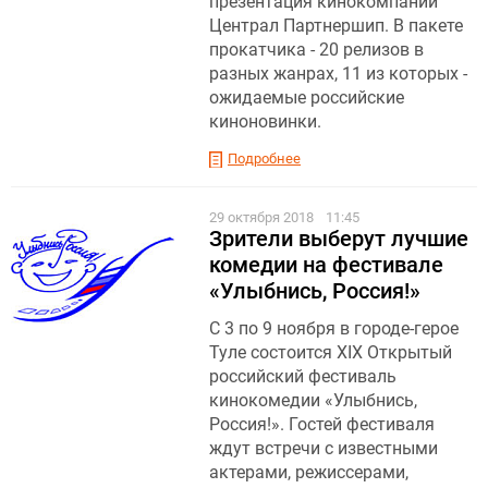
презентация кинокомпании
Централ Партнершип. В пакете
прокатчика - 20 релизов в
разных жанрах, 11 из которых -
ожидаемые российские
киноновинки.
Подробнее
29 октября 2018
11:45
Зрители выберут лучшие
комедии на фестивале
«Улыбнись, Россия!»
С 3 по 9 ноября в городе-герое
Туле состоится XIX Открытый
российский фестиваль
кинокомедии «Улыбнись,
Россия!». Гостей фестиваля
ждут встречи с известными
актерами, режиссерами,