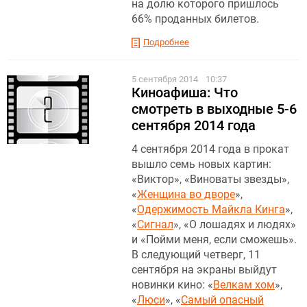
на долю которого пришлось
66% проданных билетов.
Подробнее
5 сентября 2014
10:37
Киноафиша: Что
смотреть в выходные 5-6
сентября 2014 года
4 сентября 2014 года в прокат
вышло семь новых картин:
«Виктор», «Виноваты звезды»,
«
Женщина во дворе
»,
«
Одержимость Майкла Кинга
»,
«
Сигнал
», «О лошадях и людях»
и «Пойми меня, если сможешь».
В следующий четверг, 11
сентября на экраны выйдут
новинки кино: «
Велкам хом
»,
«
Люси
», «
Самый опасный