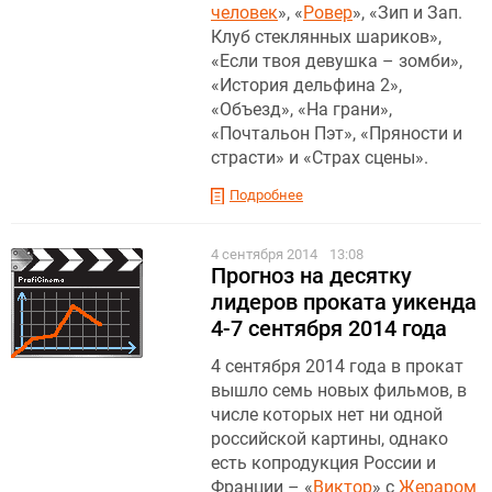
человек
», «
Ровер
», «Зип и Зап.
Клуб стеклянных шариков»,
«Если твоя девушка – зомби»,
«История дельфина 2»,
«Объезд», «На грани»,
«Почтальон Пэт», «Пряности и
страсти» и «Страх сцены».
Подробнее
4 сентября 2014
13:08
Прогноз на десятку
лидеров проката уикенда
4-7 сентября 2014 года
4 сентября 2014 года в прокат
вышло семь новых фильмов, в
числе которых нет ни одной
российской картины, однако
есть копродукция России и
Франции – «
Виктор
» с
Жераром