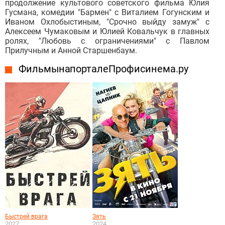
продолжение культового советского фильма Юлия
Гусмана, комедии "Бармен" с Виталием Гогунским и
Иваном Охлобыстиным, "Срочно выйду замуж" с
Алексеем Чумаковым и Юлией Ковальчук в главных
ролях, "Любовь с ограничениями" с Павлом
Прилучным и Анной Старшенбаум.
Фильмы на портале Профисинема.ру
Быстрей врага
Зять
2027
2024