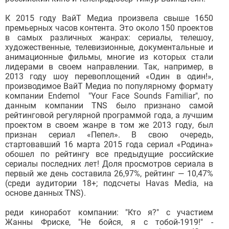
К 2015 году ВайТ Медиа произвела свыше 1650
премьерных часов контента. Это около 150 проектов
в самых различных жанрах: сериалы, телешоу,
художественные, телевизионные, документальные и
анимационные фильмы, многие из которых стали
лидерами в своем направлении. Так, например, в
2013 году шоу перевоплощений «Один в один!»,
производимое ВайТ Медиа по популярному формату
компании Endemol "Your Face Sounds Familiar", по
данным компании TNS было признано самой
рейтинговой регулярной программой года, а лучшим
проектом в своем жанре в том же 2013 году, был
признан сериал «Пепел». В свою очередь,
стартовавший 16 марта 2015 года сериал «Родина»
обошел по рейтингу все предыдущие российские
сериалы последних лет! Доля просмотров сериала в
первый же день составила 26,97%, рейтинг — 10,47%
(среди аудитории 18+; подсчеты Havas Media, на
основе данных TNS).
реди киноработ компании: "Кто я?" с участием
Жанны Фриске, "Не бойся, я с тобой-1919!" -