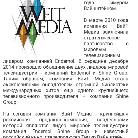
года Тимуром
Вайнштейном.
В марте 2010 года
компания ВайТ
Медиа заключила
стратегическое
партнерство с
мировым
телевизионным
лидером компанией Endemol.
В середине декабря
2014 произошло объединение двух лидеров мировой
телеиндустрии - компаний Endemol и Shine Group.
Таким образом, компания ВайТ Медиа стала
эксклюзивным обладателем огромной библиотеки
международных хитов еще одного крупнейшего
телевизионного производителя – компании Shine
Group.
На сегодня компания ВайТ Медиа - крупнейшая
российская продакшн-компания, владельцами
которой являются лидер мировой телеиндустрии
компания Endemol Shine Group и известный
российский кино и телепродюсер Тимур Вайнштейн.