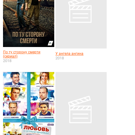
По ту сторону смерти
У ангела ангина
(сериал)
2018
2018