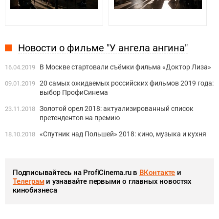
Новости о фильме "У ангела ангина"
В Москве стартовали съёмки фильма «Доктор Лиза»
16.04.2019
20 самых ожидаемых российских фильмов 2019 года:
09.01.2019
выбор ПрофиСинема
Золотой орел 2018: актуализированный список
23.11.2018
претендентов на премию
«Спутник над Польшей» 2018: кино, музыка и кухня
18.10.2018
Подписывайтесь на ProfiCinema.ru в
ВКонтакте
и
Телеграм
и узнавайте первыми о главных новостях
кинобизнеса