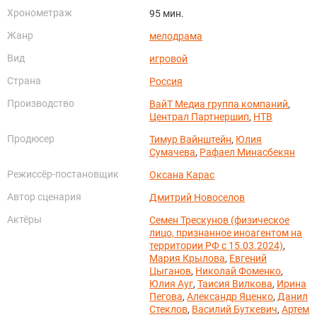
Хронометраж
95 мин.
Жанр
мелодрама
Вид
игровой
Страна
Россия
Производство
ВайТ Медиа группа компаний
,
Централ Партнершип
,
НТВ
Продюсер
Тимур Вайнштейн
,
Юлия
Сумачева
,
Рафаел Минасбекян
Режиссёр-постановщик
Оксана Карас
Автор сценария
Дмитрий Новоселов
Актёры
Семен Трескунов (физическое
лицо, признанное иноагентом на
территории РФ с 15.03.2024)
,
Мария Крылова
,
Евгений
Цыганов
,
Николай Фоменко
,
Юлия Ауг
,
Таисия Вилкова
,
Ирина
Пегова
,
Александр Яценко
,
Данил
Стеклов
,
Василий Буткевич
,
Артем