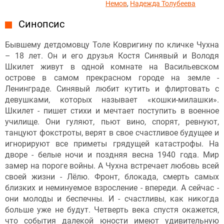
Немов
,
Надежда Толубеева
Синопсис
Бывшему детдомовцу Толе Ковригину по кличке Чухна
– 18 лет. Он и его друзья Костя Синявый и Володя
Шкилет живут в одной комнате на Васильевском
острове в самом прекрасном городе на земле -
Ленинграде. Синявый любит кутить и флиртовать с
девушками, которых называет «кошки-милашки».
Шкилет - пишет стихи и мечтает поступить в военное
училище. Они гуляют, пьют вино, спорят, ревнуют,
танцуют фокстроты, верят в свое счастливое будущее и
игнорируют все приметы грядущей катастрофы. На
дворе - белые ночи и поздняя весна 1940 года. Мир
замер на пороге войны. А Чухна встречает любовь всей
своей жизни - Лёлю. Фронт, блокада, смерть самых
близких и неминуемое взросление - впереди. А сейчас -
они молоды и беспечны. И - счастливы, как никогда
больше уже не будут. Четверть века спустя окажется,
что события далекой юности имеют удивительную