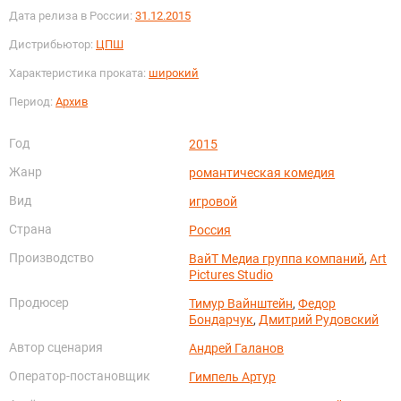
Дата релиза в России:
31.12.2015
Дистрибьютор:
ЦПШ
Характеристика проката:
широкий
Период:
Архив
Год
2015
Жанр
романтическая комедия
Вид
игровой
Страна
Россия
Производство
ВайТ Медиа группа компаний
,
Art
Pictures Studio
Продюсер
Тимур Вайнштейн
,
Федор
Бондарчук
,
Дмитрий Рудовский
Автор сценария
Андрей Галанов
Оператор-постановщик
Гимпель Артур