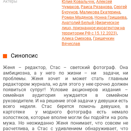
Актёры
Юлия Ковальчук
,
Алексей
Чумаков
,
Раиса Рязанова
,
Сергей
Бурунов
,
Маликова Екатерина
,
Роман Мадянов
,
Нонна Гришаева
,
Анатолий Белый (физическое
лицо, признанное иноагентом на
территории РФ с 15.12.2023)
,
Алика Смехова
,
Гришечкин
Вячеслав
Синопсис
Женя – редактор, Стас – светский фотограф. Она
амбициозна, а у него по жизни – ни задачи, ни
проблемы. Женя хочет и может стать главным
редактором журнала, но для этого у нее срочно должен
появиться супруг! Условие акционеров издания –
семейная аудитория нуждается в семейном
руководителе. И на решение этой задачи у девушки есть
всего неделя. Стас берется помочь девушке, в
картотеке у модного фотографа есть немало
холостяков, которые вполне могли бы подойти на роль
мужа. Но неожиданно Женя понимает, что совсем не
расчетлива, а Стас с удивлением обнаруживает, что