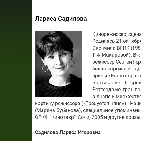
Лариса Садилова
Кинорежиссер, сцена
Родилась 21 октября
Окончила ВГИК (1982
Т.Ф.Макаровой). В к
режиссер Сергей Гер
белая картина «С д
призы «Кинотавра» 
Братиславе… Второй
Роттердаме, гран-п
в Анапе и множеств
картину режиссера («Требуется няня») - На
(Марина Зубанова), специальное упоминани
ОРКФ "Кинотавр", Сочи, 2005 и другие призы
Садилова Лариса Игоревна