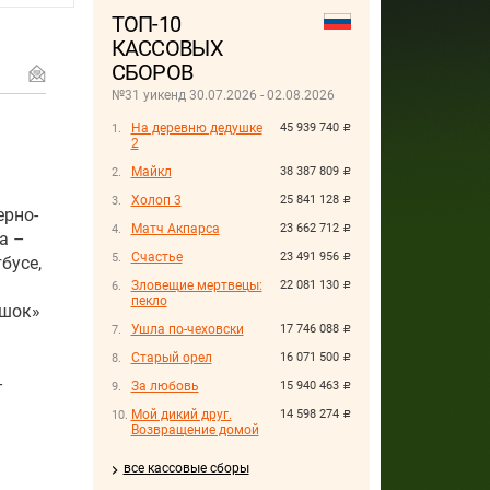
ТОП-10
КАССОВЫХ
СБОРОВ
№31 уикенд 30.07.2026 - 02.08.2026
На деревню дедушке
45 939 740
руб.
2
Майкл
38 387 809
руб.
Холоп 3
25 841 128
руб.
ерно-
Матч Акпарса
23 662 712
руб.
а –
Счастье
23 491 956
руб.
бусе,
Зловещие мертвецы:
22 081 130
руб.
пекло
ошок»
Ушла по-чеховски
17 746 088
руб.
Старый орел
16 071 500
руб.
-
За любовь
15 940 463
руб.
Мой дикий друг.
14 598 274
руб.
Возвращение домой
все кассовые сборы