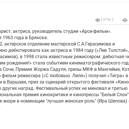
8736
рист, актриса, руководитель студии «Арси-фильм».
 1963 года в Брянске.
, актерское отделение мастерской С.А.Герасимова и
ино дебютировала как актриса в 1984 году («Лев Толстой»,
асимов), в 1998 стала известным режиссером: дебютная ч
нем рождения!» стала событием кинематографического год
в Сочи, Премия Жоржа Садуля, призы МКФ в Мангейме, Кот
 фильм режиссера («С любовью. Лиля») получил «Тигра» в
ри в Варшаве, приз за сценарий открытого фестиваля «Кин
о других наград. Фестивальный успех не миновал и третью
циональная премия кинокритики и кинопрессы "Белый Слон"
е жюри в номинации "лучшая женская роль" (Ира Шипова) 
.