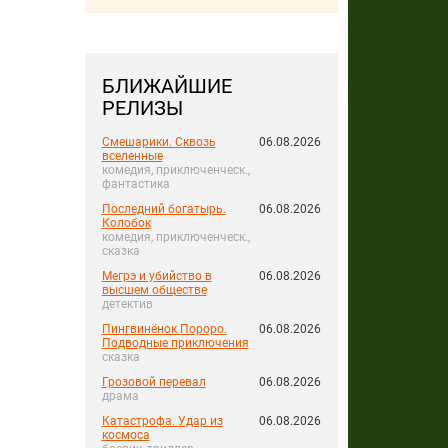
БЛИЖАЙШИЕ
РЕЛИЗЫ
Смешарики. Сквозь
06.08.2026
вселенные
комедия, приключенческ.,
фантастика
Последний богатырь.
06.08.2026
Колобок
комедия, приключенческ.,
сказка
Мегрэ и убийство в
06.08.2026
высшем обществе
детектив
Пингвинёнок Пороро.
06.08.2026
Подводные приключения
сказка
Грозовой перевал
06.08.2026
драма
Катастрофа. Удар из
06.08.2026
космоса