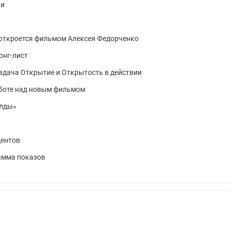
ии
откроется фильмом Алексея Федорченко
онг-лист
адача Открытие и Открытость в действии
аботе над новым фильмом
ылды»
дентов
амма показов