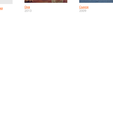
Она
Сынок
ке
2013
2009