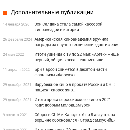
Дополнительные публикации
Зои Салдана стала самой кассовой
14 января 2026
кинозвездой в истории
Американская киноакадемия вручила
26 февраля 2024
награды за научно-технические достижения
Итоги уикенда с 19 по 22 мая: «Артек» – еще
24 мая 2022
первый, общая касса – еще меньше
Бри Ларсон снимется в десятой части
11 апреля 2022
франшизы «Форсаж»
Зарубежное кино в прокате России и СНГ:
29 декабря 2021
пациент скорее жив…
Итоги проката российского кино в 2021
29 декабря 2021
году: добрым молодцам урок
Сборы в США и Канаде c 6 по 8 августа: на
9 августа 2021
вершине обосновался «Отряд самоубийц»
Итоги уикенда с 29 июля по 1 августа:
3 августа 2021