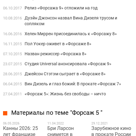
Релиз «Форсажа 9» отложили на год
06.10.2017
Дуэйн Джонсон назвал Вина Дизеля трусом и
10.08.2016
сопляком
Хелен Миррен присоединилась к «Форсажу 8»
16.06.2016
Пол Уокер оживет в «Форсаже 8»
16.11.2015
Назван режиссер «Форсажа 8»
07.10.2015
Студия Universal анонсировала «Форсаж 9»
23.07.2015
Джейсон Стэтэм сыграет в «Форсаже 8»
28.06.2015
Вин Дизель и глаз божий: В прокате «Форсаж 7»
06.04.2015
«Форсаж 5»: Жизнь без свободы – ничто
27.04.2011
Материалы по теме "Форсаж 5 "
06.05.2026
11.04.2022
29.12.2021
Канны 2026: 25
Бри Ларсон
Зарубежное кино
лет франшизе
снимется в
в прокате России