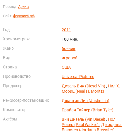
Период:
Архив
Сайт:
форсаж5.рф
Год
2011
Хронометраж
100 мин.
Жанр
боевик
Вид
игровой
Страна
США
Производство
Universal Pictures
Продюсер
Дизель Вин (Diesel Vin)
,
Нил Х.
Мориц (Neal H. Moritz)
Режиссёр-постановщик
Джастин Лин (Justin Lin)
Композитор
Брайан Тайлер (Brian Tyler)
Актёры
Вин Дизель (Vin Diesel)
,
Пол
Уокер (Paul Walker)
,
Джордана
Брюстер (Jordana Brewster)
,