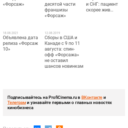
«Форсаж»
десятой части
и СНГ: пациент
франшизы
скорее жив…
«Форсаж»
18.08.2021
12.08.2019
Объявлена дата
Сборы в США и
релиза «Форсаж
Канаде с 9 по 11
10»
августа: спин-
офф «Форсажа»
не оставил
шансов новинкам
Подписывайтесь на ProfiCinema.ru в
ВКонтакте
и
Телеграм
и узнавайте первыми о главных новостях
кинобизнеса