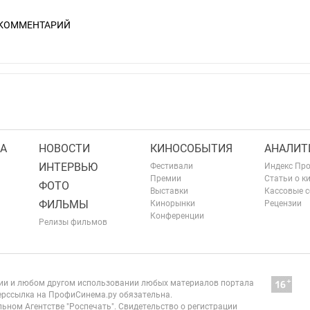
 КОММЕНТАРИЙ
А
НОВОСТИ
КИНОСОБЫТИЯ
АНАЛИТ
ИНТЕРВЬЮ
Фестивали
Индекс Пр
Премии
Статьи о к
ФОТО
Выставки
Кассовые 
ФИЛЬМЫ
Кинорынки
Рецензии
Конференции
Релизы фильмов
нии и любом другом использовании любых материалов портала
рссылка на ПрофиСинема.ру обязательна.
ьном Агентстве "Роспечать". Свидетельство о регистрации