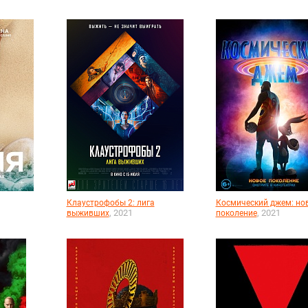
Клаустрофобы 2: лига
Космический джем: но
, 2021
, 2021
выживших
поколение