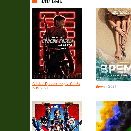
Фильмы
G.I. Joe Бросок кобры: Снейк
, 2021
Время
, 2021
Айз