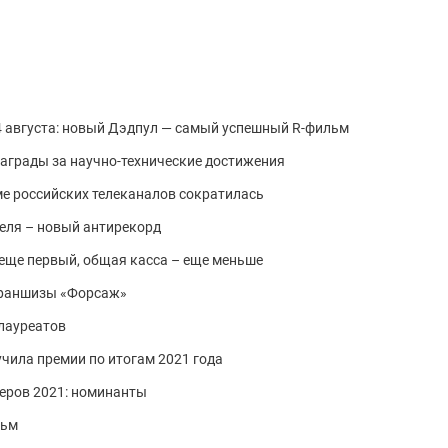
 4 августа: новый Дэдпул — самый успешный R-фильм
аграды за научно-технические достижения
е российских телеканалов сократилась
деля – новый антирекорд
– еще первый, общая касса – еще меньше
 франшизы «Форсаж»
лауреатов
чила премии по итогам 2021 года
еров 2021: номинанты
льм