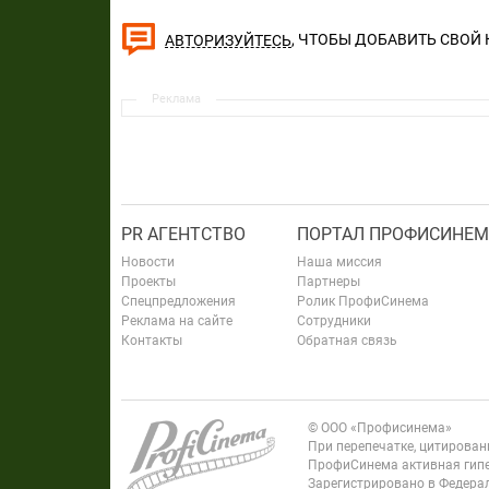
, ЧТОБЫ ДОБАВИТЬ СВОЙ
АВТОРИЗУЙТЕСЬ
Реклама
PR АГЕНТСТВО
ПОРТАЛ ПРОФИСИНЕМ
Новости
Наша миссия
Проекты
Партнеры
Спецпредложения
Ролик ПрофиСинема
Реклама на сайте
Сотрудники
Контакты
Обратная связь
© ООО «Профисинема»
При перепечатке, цитирова
ПрофиСинема активная гипе
Зарегистрировано в Федерал