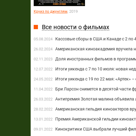
, 2019
Круиз по джунглям
Все новости о фильмах
Кассовые сборы в США и Канаде с 2 по
05.08.2024
Американская киноакадемия вручила н
26.02.2024
Доля иностранных фильмов в программ
02.11.2023
Итоги уикенда с 7 по 10 июля: новая не
12.07.2022
Итоги уикенда с 19 по 22 мая: «Артек» 
24.05.2022
Бри Ларсон снимется в десятой части
11.04.2022
Антипремия Золотая малина объявила 
26.03.2022
Американская гильдия киноактеров вру
28.02.2022
Премия Американской гильдии киноакт
13.01.2022
Кинокритики США выбрали лучший фи
09.01.2022