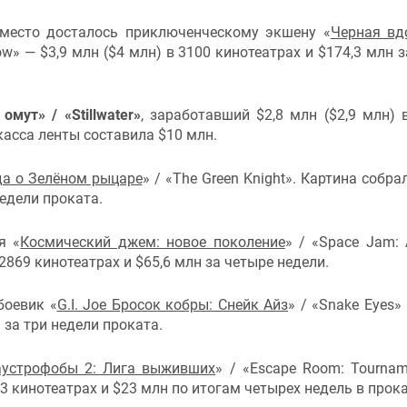
 место досталось приключенческому экшену «
Черная вд
ow» — $3,9 млн ($4 млн) в 3100 кинотеатрах и $174,3 млн з
омут» / «Stillwater»
, заработавший $2,8 млн ($2,9 млн) 
касса ленты составила $10 млн.
да о Зелёном рыцаре
» / «The Green Knight». Картина собра
недели проката.
я «
Космический джем: новое поколение
» / «Space Jam:
 2869 кинотеатрах и $65,6 млн за четыре недели.
боевик «
G.I. Joe Бросок кобры: Снейк Айз
» / «Snake Eyes»
 за три недели проката.
аустрофобы 2: Лига выживших
» / «Escape Room: Tournam
3 кинотеатрах и $23 млн по итогам четырех недель в прока