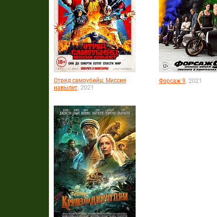
Отряд самоубийц: Миссия
, 2021
Форсаж 9
, 2021
навылет