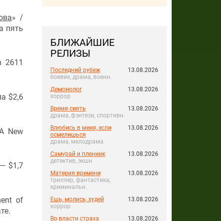
ова
» /
а пять
БЛИЖАЙШИЕ
РЕЛИЗЫ
в 2611
Последний рубеж
13.08.2026
боевик, драма, военн.
Демонолог
13.08.2026
ла $2,6
хоррор
Время сиять
13.08.2026
драма, фэнтези, спортивн.
Влюбись в меня, если
13.08.2026
 A New
осмелишься
драма, мелодрама
Самурай и пленник
13.08.2026
детектив, экшн
 — $1,7
Материя времени
13.08.2026
триллер, фантастика,
криминальн.
ent of
Ешь, молись, худей
13.08.2026
хоррор
те.
Во власти страха
13.08.2026