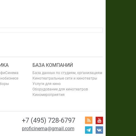
ИКА
БАЗА КОМПАНИЙ
офиСинема
База данных по студиям, организациям
инобизнесе
Кинотеатральные сети и кинотеатры
сборы
Услуги для кино
Оборудование для кинотеатров
Киномероприятия
+7 (495) 728-6797
proficinema@gmail.com