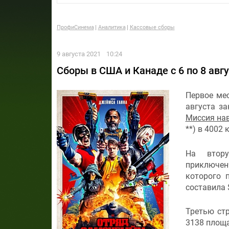
ПрофиСинема
Аналитика
Кассовые сборы
9 августа 2021
10:24
Сборы в США и Канаде c 6 по 8 авг
Первое мес
августа з
Миссия на
**) в 4002 
На втор
приключен
которого 
составила 
Третью стр
3138 площа