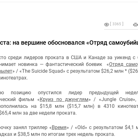
3365
уста: на вершине обосновался «Отряд самоубий
то среди лидеров проката в США и Канаде за уикенд c 
анимает новинка — фантастический боевик «
Отряд само
вылет
» / «The Suicide Squad» с результатом $26,2 млн * ($2
кинотеатрах.
ую позицию опустился лидер предыдущей нед
ческий фильм «
Круиз по джунглям
» / «Jungle Cruise»,
пополнилась на $15,8 млн ($15,7 млн) в 4310 кинотеа
$65,4 млн за две недели проката.
очку занял триллер «
Время
» / «Old» с результатом $4,1 
дках и $38,5 млн по итогам трех недель проката.