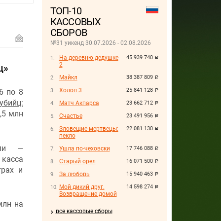
ТОП-10
КАССОВЫХ
СБОРОВ
№31 уикенд 30.07.2026 - 02.08.2026
На деревню дедушке
45 939 740
руб.
2
ц»
Майкл
38 387 809
руб.
Холоп 3
25 841 128
6 по 8
руб.
убийц:
Матч Акпарса
23 662 712
руб.
6,5 млн
Счастье
23 491 956
руб.
Зловещие мертвецы:
22 081 130
руб.
пекло
ели —
Ушла по-чеховски
17 746 088
руб.
 касса
Старый орел
16 071 500
руб.
трах и
За любовь
15 940 463
руб.
Мой дикий друг.
14 598 274
руб.
Возвращение домой
млн на
все кассовые сборы