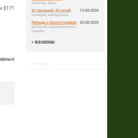
триллер, экшн
 и $171
40 свиданий, 40 ночей
13.08.2026
комедия, мелодрама
Легенда о Золоте Скифов
20.08.2026
детектив, приключенческ.,
семейн.
все релизы
авных
Реклама