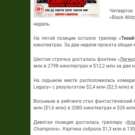
Четвертое
«Black Wid
недель.
На пятой позиции остался триллер
«Тихий 
кинотеатрах. За две недели проката общая 
Шестая строчка досталась фэнтези «
Леген
млн в 2798 кинотеатрах и $12,2 млн за две 
На седьмом месте расположилась комеди
Legacy» с результатом $2,4 млн ($2,5 млн) в
Восьмым в рейтинге стал фантастический 
млн ($1,6 млн) в 2080 кинотеатрах и $26 млн
Девятая позиция досталась триллеру «
Кл
Champions». Картина собрала $1,3 млн в 130