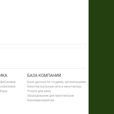
ИКА
БАЗА КОМПАНИЙ
офиСинема
База данных по студиям, организациям
инобизнесе
Кинотеатральные сети и кинотеатры
сборы
Услуги для кино
Оборудование для кинотеатров
Киномероприятия