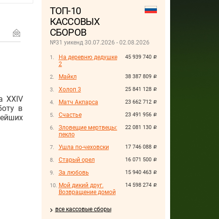
ТОП-10
КАССОВЫХ
СБОРОВ
№31 уикенд 30.07.2026 - 02.08.2026
На деревню дедушке
45 939 740
руб.
2
Майкл
38 387 809
руб.
Холоп 3
25 841 128
руб.
а XXIV
Матч Акпарса
23 662 712
руб.
боту в
Счастье
23 491 956
руб.
нейших
Зловещие мертвецы:
22 081 130
руб.
пекло
Ушла по-чеховски
17 746 088
руб.
Старый орел
16 071 500
руб.
За любовь
15 940 463
руб.
Мой дикий друг.
14 598 274
руб.
Возвращение домой
все кассовые сборы