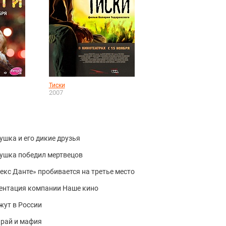
Тиски
2007
душка и его дикие друзья
едушка победил мертвецов
декс Данте» пробивается на третье место
зентация компании Наше кино
жут в России
 рай и мафия