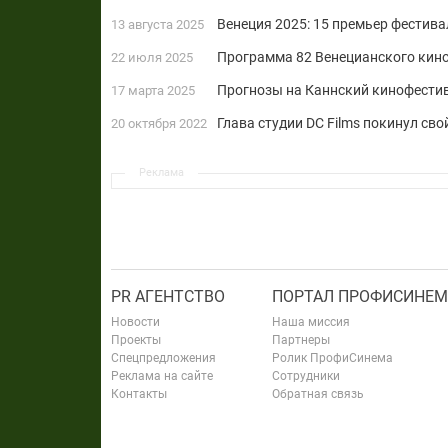
Венеция 2025: 15 премьер фестив
13 августа 2025
Программа 82 Венецианского кин
22 июля 2025
Прогнозы на Каннский кинофестив
17 марта 2025
Глава студии DC Films покинул сво
20 октября 2022
Реклама
PR АГЕНТСТВО
ПОРТАЛ ПРОФИСИНЕМ
Новости
Наша миссия
Проекты
Партнеры
Спецпредложения
Ролик ПрофиСинема
Реклама на сайте
Сотрудники
Контакты
Обратная связь