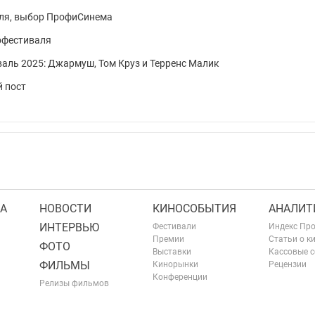
аля, выбор ПрофиСинема
офестиваля
аль 2025: Джармуш, Том Круз и Терренс Малик
й пост
А
НОВОСТИ
КИНОСОБЫТИЯ
АНАЛИТ
ИНТЕРВЬЮ
Фестивали
Индекс Пр
Премии
Статьи о к
ФОТО
Выставки
Кассовые 
ФИЛЬМЫ
Кинорынки
Рецензии
Конференции
Релизы фильмов