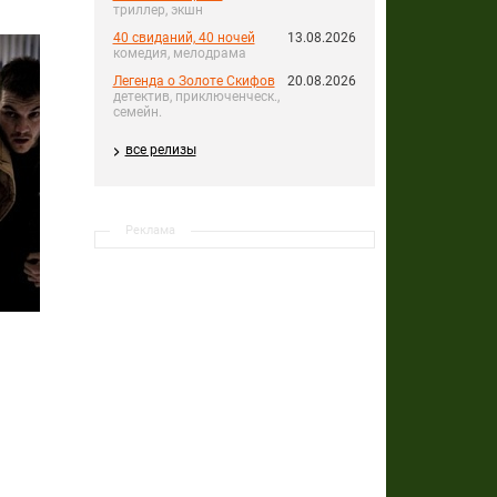
триллер, экшн
40 свиданий, 40 ночей
13.08.2026
комедия, мелодрама
Легенда о Золоте Скифов
20.08.2026
детектив, приключенческ.,
семейн.
все релизы
Реклама