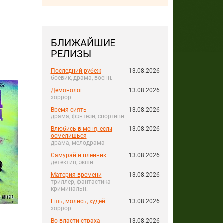
БЛИЖАЙШИЕ
РЕЛИЗЫ
Последний рубеж
13.08.2026
боевик, драма, военн.
Демонолог
13.08.2026
хоррор
Время сиять
13.08.2026
драма, фэнтези, спортивн.
Влюбись в меня, если
13.08.2026
осмелишься
драма, мелодрама
Самурай и пленник
13.08.2026
детектив, экшн
Материя времени
13.08.2026
триллер, фантастика,
криминальн.
Ешь, молись, худей
13.08.2026
хоррор
Во власти страха
13.08.2026