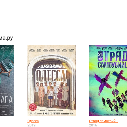
ма.ру
Одесса
Отряд самоубийц
2019
2016