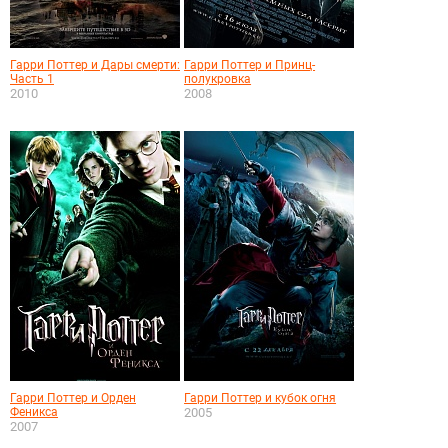
Гарри Поттер и Дары смерти:
Гарри Поттер и Принц-
Часть 1
полукровка
2010
2008
Гарри Поттер и Орден
Гарри Поттер и кубок огня
Феникса
2005
2007