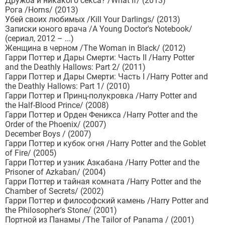
Дружба и никакого секса? /What If/ (2013)
Рога /Horns/ (2013)
Убей своих любимых /Kill Your Darlings/ (2013)
Записки юного врача /A Young Doctor's Notebook/
(сериал, 2012 – ...)
Женщина в черном /The Woman in Black/ (2012)
Гарри Поттер и Дары Смерти: Часть II /Harry Potter
and the Deathly Hallows: Part 2/ (2011)
Гарри Поттер и Дары Смерти: Часть I /Harry Potter and
the Deathly Hallows: Part 1/ (2010)
Гарри Поттер и Принц-полукровка /Harry Potter and
the Half-Blood Prince/ (2008)
Гарри Поттер и Орден Феникса /Harry Potter and the
Order of the Phoenix/ (2007)
December Boys / (2007)
Гарри Поттер и кубок огня /Harry Potter and the Goblet
of Fire/ (2005)
Гарри Поттер и узник Азкабана /Harry Potter and the
Prisoner of Azkaban/ (2004)
Гарри Поттер и тайная комната /Harry Potter and the
Chamber of Secrets/ (2002)
Гарри Поттер и философский камень /Harry Potter and
the Philosopher's Stone/ (2001)
Портной из Панамы /The Tailor of Panama / (2001)