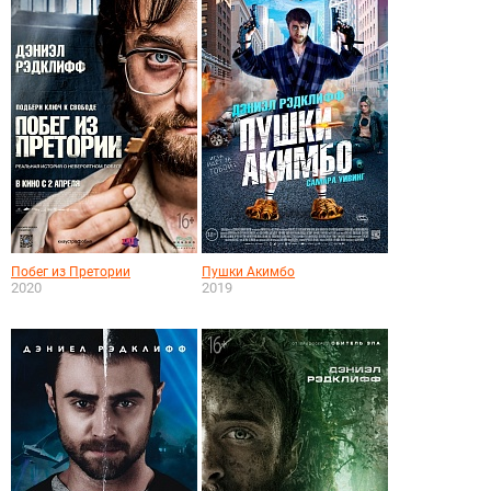
Побег из Претории
Пушки Акимбо
2020
2019