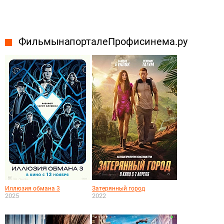
Фильмы на портале Профисинема.ру
Иллюзия обмана 3
Затерянный город
2025
2022