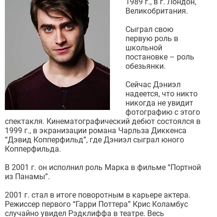
1989 г., в г. Лондон,
Великобритания.
Сыграл свою
первую роль в
школьной
постановке – роль
обезьянки.
Сейчас Дэниэл
надеется, что никто
никогда не увидит
фотографию с этого
спектакля. Кинематографический дебют состоялся в
1999 г., в экранизации романа Чарльза Диккенса
“Дэвид Копперфильд”, где Дэниэл сыграл юного
Копперфильда.
В 2001 г. он исполнил роль Марка в фильме “Портной
из Панамы”.
2001 г. стал в итоге поворотным в карьере актера.
Режиссер первого “Гарри Поттера” Крис Коламбус
случайно увидел Рэдклиффа в театре. Весь