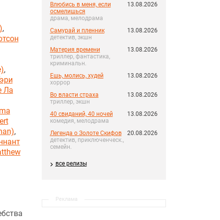
Влюбись в меня, если
13.08.2026
осмелишься
драма, мелодрама
)
,
Самурай и пленник
13.08.2026
отсон
детектив, экшн
Материя времени
13.08.2026
триллер, фантастика,
криминальн.
)
,
Ешь, молись, худей
13.08.2026
эри
хоррор
е Ла
Во власти страха
13.08.2026
триллер, экшн
mma
40 свиданий, 40 ночей
13.08.2026
ert
комедия, мелодрама
man)
,
Легенда о Золоте Скифов
20.08.2026
детектив, приключенческ.,
ннант
семейн.
tthew
все релизы
Реклама
ебства