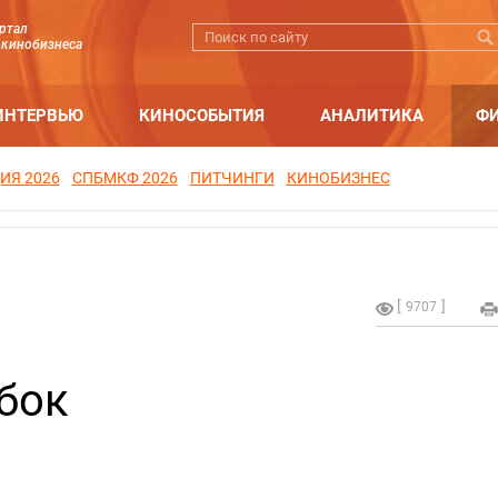
ртал
 кинобизнеса
ИНТЕРВЬЮ
КИНОСОБЫТИЯ
АНАЛИТИКА
Ф
ИЯ 2026
СПБМКФ 2026
ПИТЧИНГИ
КИНОБИЗНЕС
9707
убок