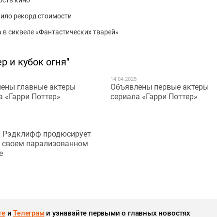
вило рекорд стоимости
 в сиквеле «Фантастических тварей»
р и кубок огня"
14.04.2025
ены главные актеры
Объявлены первые актеры
а «Гарри Поттер»
сериала «Гарри Поттер»
 Рэдклифф продюсирует
о своем парализованном
е
те
и
Телеграм
и узнавайте первыми о главных новостях