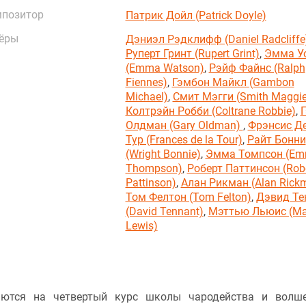
позитор
Патрик Дойл (Patrick Doyle)
ёры
Дэниэл Рэдклифф (Daniel Radcliffe
Руперт Гринт (Rupert Grint)
,
Эмма У
(Emma Watson)
,
Рэйф Файнс (Ralph
Fiennes)
,
Гэмбон Майкл (Gambon
Michael)
,
Смит Мэгги (Smith Maggie
Колтрэйн Робби (Coltrane Robbie)
,
Г
Олдман (Gary Oldman)
,
Фрэнсис Д
Тур (Frances de la Tour)
,
Райт Бонни
(Wright Bonnie)
,
Эмма Томпсон (E
Thompson)
,
Роберт Паттинсон (Rob
Pattinson)
,
Алан Рикман (Alan Rick
Том Фелтон (Tom Felton)
,
Дэвид Те
(David Tennant)
,
Мэттью Льюис (Ma
Lewis)
аются на четвертый курс школы чародейства и волш