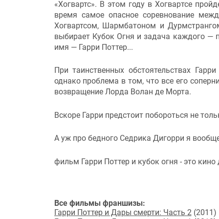
«Хогвартс». В этом году в Хогвартсе про
время самое опасное соревнование меж
Хогвартсом, Шармбатоном и Дурмстранго
выбирает Кубок Огня и задача каждого — п
имя — Гарри Поттер...
При таинственных обстоятельствах Гарри
однако проблема в том, что все его соперн
возвращение Лорда Волан де Морта.
Вскоре Гарри предстоит побороться не тольк
А уж про бедного Седрика Дигорри я вообще
фильм Гарри Поттер и кубок огня - это кино 
Все фильмы франшизы:
Гарри Поттер и Дары смерти: Часть 2
(2011)