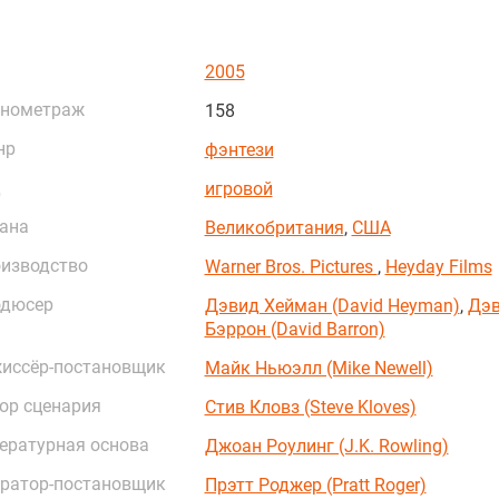
2005
нометраж
158
нр
фэнтези
д
игровой
ана
Великобритания
,
США
изводство
Warner Bros. Pictures
,
Heyday Films
дюсер
Дэвид Хейман (David Heyman)
,
Дэ
Бэррон (David Barron)
иссёр-постановщик
Майк Ньюэлл (Mike Newell)
ор сценария
Стив Кловз (Steve Kloves)
ературная основа
Джоан Роулинг (J.K. Rowling)
ратор-постановщик
Прэтт Роджер (Pratt Roger)