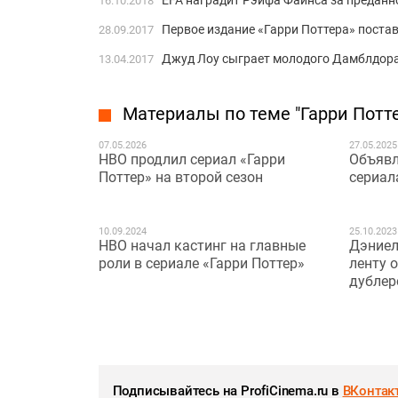
16.10.2018
Первое издание «Гарри Поттера» поста
28.09.2017
Джуд Лоу сыграет молодого Дамблдора
13.04.2017
Материалы по теме "Гарри Потте
07.05.2026
27.05.2025
HBO продлил сериал «Гарри
Объявл
Поттер» на второй сезон
сериал
10.09.2024
25.10.2023
HBO начал кастинг на главные
Дэниел
роли в сериале «Гарри Поттер»
ленту 
дублер
Подписывайтесь на ProfiCinema.ru в
ВКонтак