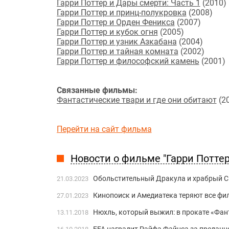
Гарри Поттер и Дары смерти: Часть 1
(2010)
Гарри Поттер и принц-полукровка
(2008)
Гарри Поттер и Орден Феникса
(2007)
Гарри Поттер и кубок огня
(2005)
Гарри Поттер и узник Азкабана
(2004)
Гарри Поттер и тайная комната
(2002)
Гарри Поттер и философский камень
(2001)
Связанные фильмы:
Фантастические твари и где они обитают
(2
Перейти на сайт фильма
Новости о фильме "Гарри Поттер 
Обольстительный Дракула и храбрый Си
21.03.2023
Кинопоиск и Амедиатека теряют все фи
27.01.2023
Нюхль, который выжил: в прокате «Фан
13.11.2018
EFA наградит Рэйфа Файнса за преданн