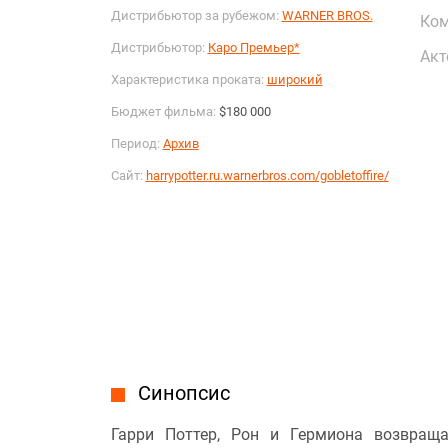
Дистрибьютор за рубежом:
WARNER BROS.
Ком
Дистрибьютор:
Каро Премьер*
Акт
Характеристика проката:
широкий
Бюджет фильма:
$180 000
Период:
Архив
Сайт:
harrypotter.ru.warnerbros.com/gobletoffire/
Синопсис
Гарри Поттер, Рон и Гермиона возвращ