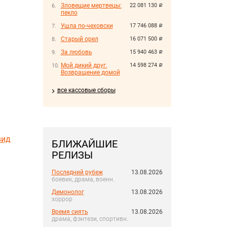
Зловещие мертвецы:
22 081 130
руб.
пекло
Ушла по-чеховски
17 746 088
руб.
Старый орел
16 071 500
руб.
За любовь
15 940 463
руб.
Мой дикий друг.
14 598 274
руб.
Возвращение домой
все кассовые сборы
вид
БЛИЖАЙШИЕ
РЕЛИЗЫ
Последний рубеж
13.08.2026
боевик, драма, военн.
Демонолог
13.08.2026
хоррор
Время сиять
13.08.2026
драма, фэнтези, спортивн.