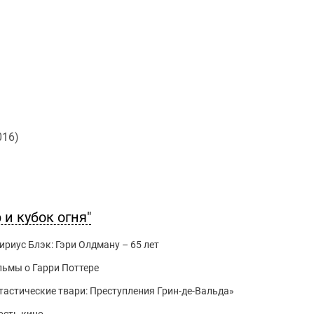
016)
и кубок огня"
риус Блэк: Гэри Олдману – 65 лет
льмы о Гарри Поттере
тастические твари: Преступления Грин-де-Вальда»
ость кино