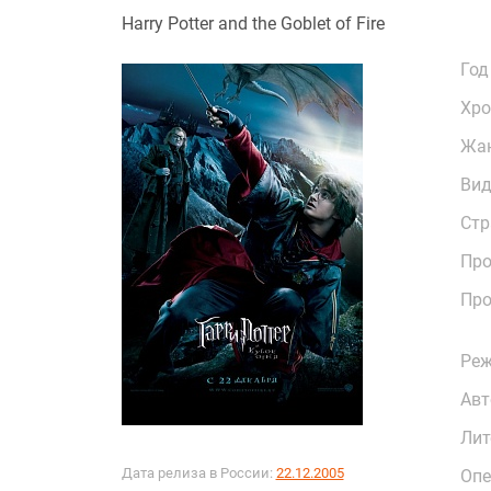
Harry Potter and the Goblet of Fire
Год
Хро
Жа
Ви
Стр
Про
Про
Реж
Авт
Лит
Дата релиза в России:
22.12.2005
Опе