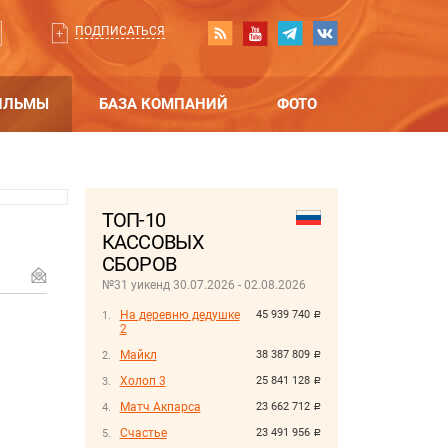
ПОДПИСАТЬСЯ
ИЛЬМЫ
БАЗА КОМПАНИЙ
ФОТО
ТОП-10
КАССОВЫХ
СБОРОВ
№31 уикенд 30.07.2026 - 02.08.2026
На деревню дедушке
45 939 740
руб.
2
Майкл
38 387 809
руб.
Холоп 3
25 841 128
руб.
Матч Акпарса
23 662 712
руб.
Счастье
23 491 956
руб.