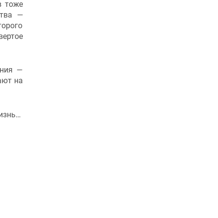
в тоже
ства —
торого
вертое
ания —
ают на
жизнь…