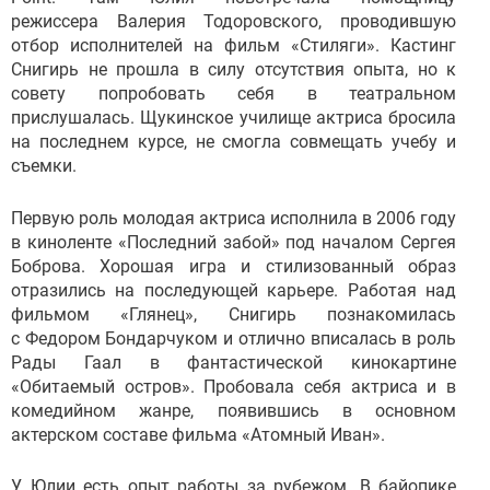
режиссера Валерия Тодоровского, проводившую
отбор исполнителей на фильм «Стиляги». Кастинг
Снигирь не прошла в силу отсутствия опыта, но к
совету попробовать себя в театральном
прислушалась. Щукинское училище актриса бросила
на последнем курсе, не смогла совмещать учебу и
съемки.
Первую роль молодая актриса исполнила в 2006 году
в киноленте «Последний забой» под началом Сергея
Боброва. Хорошая игра и стилизованный образ
отразились на последующей карьере. Работая над
фильмом «Глянец», Снигирь познакомилась
с Федором Бондарчуком и отлично вписалась в роль
Рады Гаал в фантастической кинокартине
«Обитаемый остров». Пробовала себя актриса и в
комедийном жанре, появившись в основном
актерском составе фильма «Атомный Иван».
У Юлии есть опыт работы за рубежом. В байопике