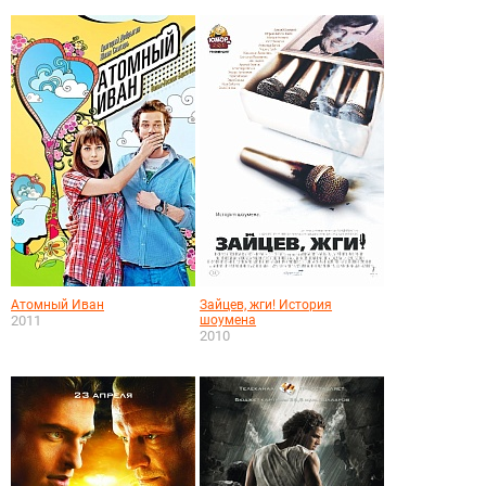
Атомный Иван
Зайцев, жги! История
2011
шоумена
2010