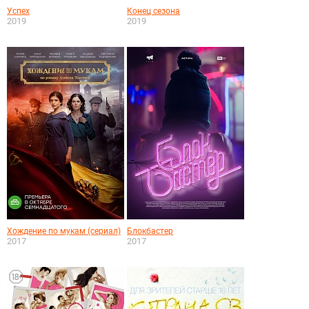
Успех
Конец сезона
2019
2019
Хождение по мукам (сериал)
Блокбастер
2017
2017