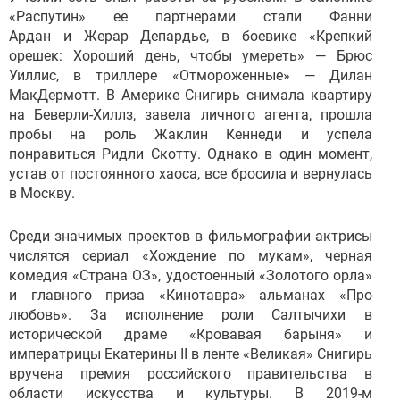
«Распутин» ее партнерами стали Фанни
Ардан и Жерар Депардье, в боевике «Крепкий
орешек: Хороший день, чтобы умереть» — Брюс
Уиллис, в триллере «Отмороженные» — Дилан
МакДермотт. В Америке Снигирь снимала квартиру
на Беверли-Хиллз, завела личного агента, прошла
пробы на роль Жаклин Кеннеди и успела
понравиться Ридли Скотту. Однако в один момент,
устав от постоянного хаоса, все бросила и вернулась
в Москву.
Среди значимых проектов в фильмографии актрисы
числятся сериал «Хождение по мукам», черная
комедия «Страна ОЗ», удостоенный «Золотого орла»
и главного приза «Кинотавра» альманах «Про
любовь». За исполнение роли Салтычихи в
исторической драме «Кровавая барыня» и
императрицы Екатерины II в ленте «Великая» Снигирь
вручена премия российского правительства в
области искусства и культуры. В 2019-м