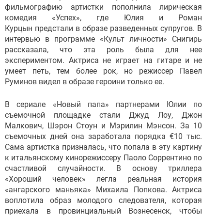
фильмографию артистки пополнила лирическая
комедия «Успех», где Юлия и Роман
Курцын предстали в образе разведенных супругов. В
интервью в программе «Культ личности» Снигирь
рассказала, что эта роль была для нее
экспериментом. Актриса не играет на гитаре и не
умеет петь, тем более рок, но режиссер Павел
Руминов видел в образе героини только ее.
В сериале «Новый папа» партнерами Юлии по
съемочной площадке стали Джуд Лоу, Джон
Малкович, Шэрон Стоун и Мэрилин Мэнсон. За 10
съемочных дней она заработала порядка €10 тыс.
Сама артистка призналась, что попала в эту картину
к итальянскому кинорежиссеру Паоло Соррентино по
счастливой случайности. В основу триллера
«Хороший человек» легла реальная история
«ангарского маньяка» Михаила Попкова. Актриса
воплотила образ молодого следователя, которая
приехала в провинциальный Вознесенск, чтобы