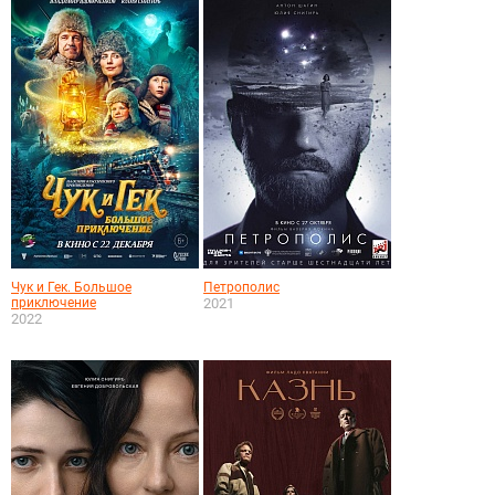
Чук и Гек. Большое
Петрополис
приключение
2021
2022