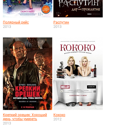
Полярный рейс
Распутин
2013
2013
Крепкий орешек: Хороший
Кококо
день, чтобы умереть
2012
2013