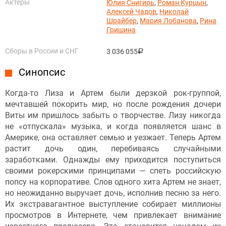
Актёры
Юлия Снигирь
,
Роман Курцын
,
Алексей Чадов
,
Николай
Шрайбер
,
Мария Лобанова
,
Рина
Гришина
Сборы в России и СНГ
3 036 055
руб.
Синопсис
Когда-то Лиза и Артем были дерзкой рок-группой,
мечтавшей покорить мир, но после рождения дочери
Виты им пришлось забыть о творчестве. Лизу никогда
не «отпускала» музыка, и когда появляется шанс в
Америке, она оставляет семью и уезжает. Теперь Артем
растит дочь один, перебиваясь случайными
заработками. Однажды ему приходится поступиться
своими рокерскими принципами — спеть российскую
попсу на корпоративе. Слов одного хита Артем не знает,
но неожиданно выручает дочь, исполнив песню за него.
Их экстравагантное выступление собирает миллионы
просмотров в Интернете, чем привлекает внимание