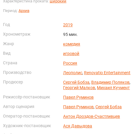
Характеристика проката:
широкий
Период:
Архив
Год
2019
Хронометраж
95 мин.
Жанр
комедия
Вид
игровой
Страна
Россия
Производство
Леополис
,
Renovatio Entertainment
Продюсер
Сергей Бобза
,
Владимир Поляков
,
Георгий Малков
,
Михаил Кучмент
Режиссёр-постановщик
Павел Руминов
Автор сценария
Павел Руминов
,
Сергей Бобза
Оператор-постановщик
Антон Дроздов-Счастливцев
Художник-постановщик
Ася Давыдова