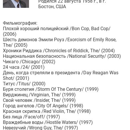
Родился 22 августа 1958 г., в г.
Бостон, США
Фильмография:
Плохой хороший полицейский /Bon Cop, Bad Cop/
(2006)
Шесть демонов Эмили Роуз /Exorcism of Emily Rose,
The/ (2005)
Хроники Риддика /Chronicles of Riddick, The/ (2004)
Национальная безопасность /National Security/ (2003)
Чикаго /Chicago/ (2002)
24 часа /24/ (2001)
День, когда стреляли в президента /Day Reagan Was
Shot/ (2001)
Титус /Titus/ (2000)
Буря столетия /Storm Of The Century/ (1999)
Вирджинец /Virginian, The/ (1999)
Свой человек /Insider, The/ (1999)
Город ангелов /City Of Angels/ (1998)
Красная скрипка /Red Violin, The/ (1998)
Без лица /Face/off/ (1997)
Враждебные воды /Hostile Waters/ (1997)
Невезучий /Wrong Guy, The/ (1997)