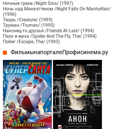
Ночные грехи /Night Sins/ (1997)
Ночь над Манхэттеном /Night Falls On Manhattan/
(1996)
Тварь /Creature/ (1995)
Труман /Truman/ (1995)
Наконец-то друзья /Friends At Last/ (1994)
Паук и муха /Spider And The Fly, The/ (1994)
Побег /Escape, The/ (1993)
Фильмы на портале Профисинема.ру