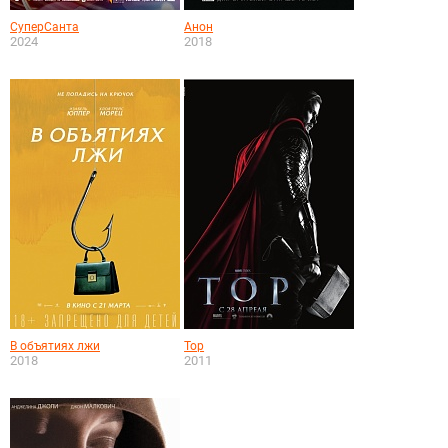
СуперСанта
Анон
2024
2018
В объятиях лжи
Тор
2018
2011