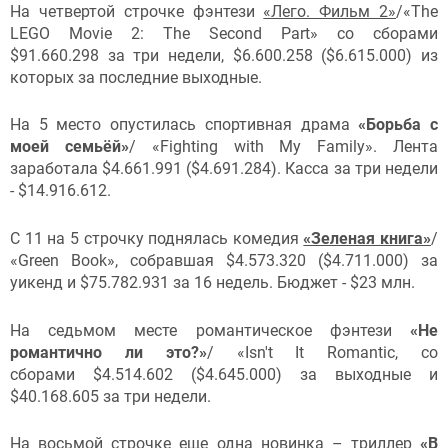
На четвертой строчке фэнтези
«Лего. Фильм 2»
/«The
LEGO Movie 2: The Second Part» со сборами
$91.660.298 за три недели, $6.600.258 ($6.615.000) из
которых за последние выходные.
На 5 место опустилась спортивная драма
«Борьба с
моей семьёй»
/ «Fighting with My Family». Лента
заработала $4.661.991 ($4.691.284). Касса за три недели
- $14.916.612.
С 11 на 5 строчку поднялась комедия
«Зеленая книга»
/
«Green Book», собравшая $4.573.320 ($4.711.000) за
уикенд и $75.782.931 за 16 недель. Бюджет - $23 млн.
На седьмом месте романтическое фэнтези
«Не
романтично ли это?»
/ «Isn't It Romantic, со
сборами $4.514.602 ($4.645.000) за выходные и
$40.168.605 за три недели.
На восьмой строчке еще одна новинка – триллер
«В