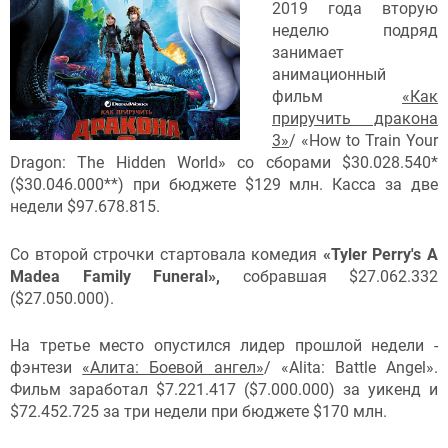
2019 года вторую
неделю подряд
занимает
анимационный
фильм
«Как
приручить дракона
3»
/ «How to Train Your
Dragon: The Hidden World» со сборами $30.028.540*
($30.046.000**) при бюджете $129 млн. Касса за две
недели $97.678.815.
Со второй строчки стартовала комедия
«Tyler Perry's A
Madea Family Funeral»,
собравшая $27.062.332
($27.050.000).
На третье место опустился лидер прошлой недели -
фэнтези
«Алита: Боевой ангел»
/ «Alita: Battle Angel».
Фильм заработал $7.221.417 ($7.000.000) за уикенд и
$72.452.725 за три недели при бюджете $170 млн.