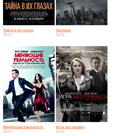
Тайна в их глазах
Хроника
2015
2012
Меняющие реальность
Игра без правил
2010
2010