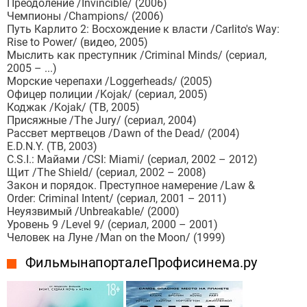
Преодоление /Invincible/ (2006)
Чемпионы /Champions/ (2006)
Путь Карлито 2: Восхождение к власти /Carlito's Way:
Rise to Power/ (видео, 2005)
Мыслить как преступник /Criminal Minds/ (сериал,
2005 – ...)
Морские черепахи /Loggerheads/ (2005)
Офицер полиции /Kojak/ (сериал, 2005)
Коджак /Kojak/ (ТВ, 2005)
Присяжные /The Jury/ (сериал, 2004)
Рассвет мертвецов /Dawn of the Dead/ (2004)
E.D.N.Y. (ТВ, 2003)
C.S.I.: Майами /CSI: Miami/ (сериал, 2002 – 2012)
Щит /The Shield/ (сериал, 2002 – 2008)
Закон и порядок. Преступное намерение /Law &
Order: Criminal Intent/ (сериал, 2001 – 2011)
Неуязвимый /Unbreakable/ (2000)
Уровень 9 /Level 9/ (сериал, 2000 – 2001)
Человек на Луне /Man on the Moon/ (1999)
Фильмы на портале Профисинема.ру