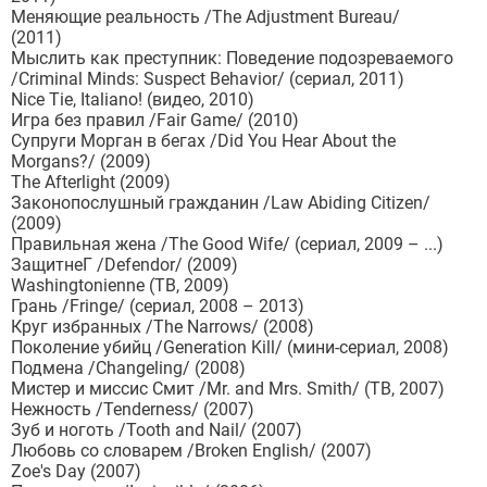
Меняющие реальность /The Adjustment Bureau/
(2011)
Мыслить как преступник: Поведение подозреваемого
/Criminal Minds: Suspect Behavior/ (сериал, 2011)
Nice Tie, Italiano! (видео, 2010)
Игра без правил /Fair Game/ (2010)
Супруги Морган в бегах /Did You Hear About the
Morgans?/ (2009)
The Afterlight (2009)
Законопослушный гражданин /Law Abiding Citizen/
(2009)
Правильная жена /The Good Wife/ (сериал, 2009 – ...)
ЗащитнеГ /Defendor/ (2009)
Washingtonienne (ТВ, 2009)
Грань /Fringe/ (сериал, 2008 – 2013)
Круг избранных /The Narrows/ (2008)
Поколение убийц /Generation Kill/ (мини-сериал, 2008)
Подмена /Changeling/ (2008)
Мистер и миссис Смит /Mr. and Mrs. Smith/ (ТВ, 2007)
Нежность /Tenderness/ (2007)
Зуб и ноготь /Tooth and Nail/ (2007)
Любовь со словарем /Broken English/ (2007)
Zoe's Day (2007)