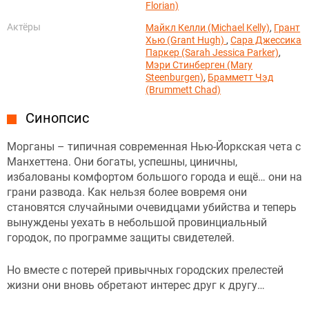
Florian)
Актёры
Майкл Келли (Michael Kelly)
,
Грант
Хью (Grant Hugh)
,
Сара Джессика
Паркер (Sarah Jessica Parker)
,
Мэри Стинберген (Mary
Steenburgen)
,
Брамметт Чэд
(Brummett Chad)
Синопсис
Морганы – типичная современная Нью-Йоркская чета с
Манхеттена. Они богаты, успешны, циничны,
избалованы комфортом большого города и ещё… они на
грани развода. Как нельзя более вовремя они
становятся случайными очевидцами убийства и теперь
вынуждены уехать в небольшой провинциальный
городок, по программе защиты свидетелей.
Но вместе с потерей привычных городских прелестей
жизни они вновь обретают интерес друг к другу…