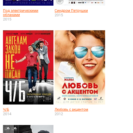
Под электрическими
Синдром Петрушки
облаками
2015
2015
Ч/Б
Любовь с акцентом
2014
2012