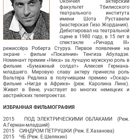
Окончил актёрский
факультет Тбилисского
театрального института
имени Шота Руставели
(мастерская Гизо Жордания).
Дебютировал на театральной
сцене в 1980 году, в 15 лет в
спектакле «Ричард III»
режиссёра Роберта Стуруа. Первое появление на
экране - фильм «Покаяние» Тенгиза Абуладзе.
Номинант премии «Ника» за лучшую мужскую роль в
фильме «Бумажный солдат» Алексея Германа-
младшего. Мировую славу актеру принесла роль
Вальтера Редлиха в получившем премию «Оскар»
фильме «Нигде в Африке» (реж. Каролина Линк).
Живет в Вене, участвует во многих немецких и
австрийских телепроектах.
ИЗБРАННАЯ ФИЛЬМОГРАФИЯ
2015 ПОД ЭЛЕКТРИЧЕСКИМИ ОБЛАКАМИ (Реж.
А.Герман-младший)
2015 СИНДРОМ ПЕТРУШКИ (Реж. Е.Хазанова)
2015 ЧБ (Реж. Е.Шелякин)