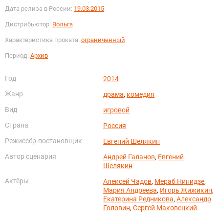
Дата релиза в России:
19.03.2015
Дистрибьютор:
Вольга
Характеристика проката:
ограниченный
Период:
Архив
Год
2014
Жанр
драма
,
комедия
Вид
игровой
Страна
Россия
Режиссёр-постановщик
Евгений Шелякин
Автор сценария
Андрей Галанов
,
Евгений
Шелякин
Актёры
Алексей Чадов
,
Мераб Нинидзе
,
Мария Андреева
,
Игорь Жижикин
,
Екатерина Редникова
,
Александр
Головин
,
Сергей Маковецкий