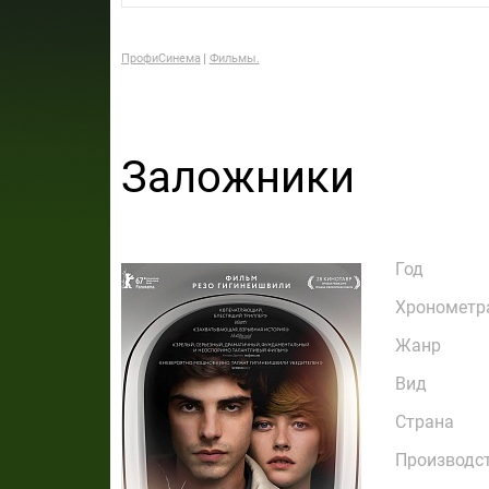
ПрофиСинема
Фильмы.
Заложники
Год
Хронометр
Жанр
Вид
Страна
Производс