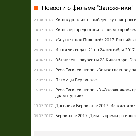
Новости о фильме "Заложники"
Киножурналисты выберут лучшие росс
23.08.2018
Кинотавр предоставит людям с пробле
14.02.2018
«Спутник над Польшей» 2017: Российс
13.11.2017
Итоги уикенда с 21 по 24 сентября 2017
26.09.2017
Объявлены лауреаты 28 Кинотавра: Гл
14.06.2017
Резо Гигинеишвили: «Самое главное для
29.05.2017
Питомцы Берлинале
17.02.2017
Резо Гигинеишвили: «В «Заложниках» п
15.02.2017
драматургии»
Дневники Берлинале 2017: Из жизни ж
13.02.2017
Берлинале 2017: Десять премьер киноф
06.02.2017