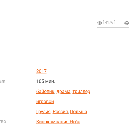
4176
2017
аж
105 мин.
байопик
,
драма
,
триллер
игровой
Грузия
,
Россия
,
Польша
тво
Кинокомпания Небо