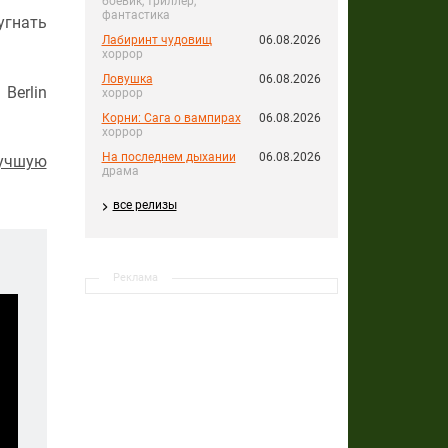
боевик, триллер,
фантастика
угнать
Лабиринт чудовищ
06.08.2026
хоррор
Ловушка
06.08.2026
Berlin
хоррор
Корни: Сага о вампирах
06.08.2026
хоррор
На последнем дыхании
06.08.2026
лучшую
драма
все релизы
Реклама