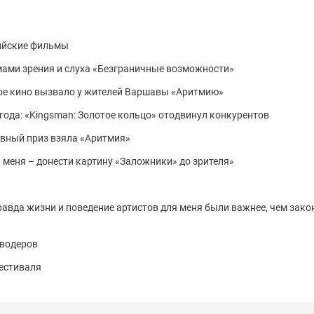
ийские фильмы
мами зрения и слуха «Безграничные возможности»
кое кино вызвало у жителей Варшавы «Аритмию»
 года: «Kingsman: Золотое кольцо» отодвинул конкурентов
авный приз взяла «Аритмия»
 меня – донести картину «Заложники» до зрителя»
равда жизни и поведение артистов для меня были важнее, чем зак
иводеров
естиваля