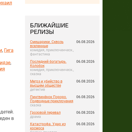
ихаил
БЛИЖАЙШИЕ
РЕЛИЗЫ
Смешарики. Сквозь
06.08.2026
вселенные
и
,
Гига
комедия, приключенческ.,
фантастика
Последний богатырь.
06.08.2026
нидзе
,
Колобок
ия
комедия, приключенческ.,
сказка
Мегрэ и убийство в
06.08.2026
высшем обществе
детектив
Пингвинёнок Пороро.
06.08.2026
Подводные приключения
сказка
детей.
Грозовой перевал
06.08.2026
драма
еден в
Катастрофа. Удар из
06.08.2026
космоса