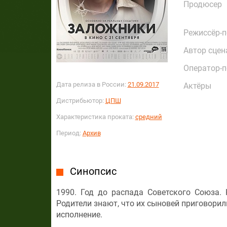
Продюсер
Режиссёр-
Автор сцен
Оператор-
Дата релиза в России:
21.09.2017
Актёры
Дистрибьютор:
ЦПШ
Характеристика проката:
средний
Период:
Архив
Синопсис
1990. Год до распада Советского Союза.
Родители знают, что их сыновей приговорили
исполнение.