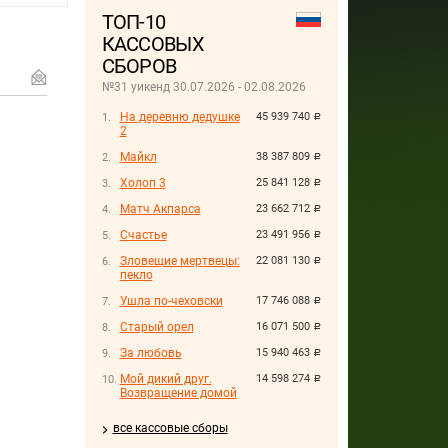
ТОП-10
КАССОВЫХ
СБОРОВ
№31 уикенд 30.07.2026 - 02.08.2026
На деревню дедушке
45 939 740
руб.
2
Майкл
38 387 809
руб.
Холоп 3
25 841 128
руб.
Матч Акпарса
23 662 712
руб.
Счастье
23 491 956
руб.
Зловещие мертвецы:
22 081 130
руб.
пекло
Ушла по-чеховски
17 746 088
руб.
Старый орел
16 071 500
руб.
За любовь
15 940 463
руб.
Мой дикий друг.
14 598 274
руб.
Возвращение домой
все кассовые сборы