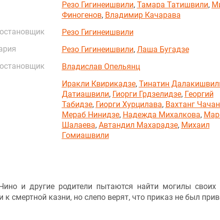
Резо Гигинеишвили
,
Тамара Татишвили
,
М
Финогенов
,
Владимир Качарава
постановщик
Резо Гигинеишвили
ария
Резо Гигинеишвили
,
Лаша Бугадзе
постановщик
Владислав Опельянц
Иракли Квирикадзе
,
Тинатин Далакишвил
Датиашвили
,
Гиорги Грдзелидзе
,
Георгий
Табидзе
,
Гиорги Хурцилава
,
Вахтанг Чача
Мераб Нинидзе
,
Надежда Михалкова
,
Мар
Шалаева
,
Автандил Махарадзе
,
Михаил
Гомиашвили
 Нино и другие родители пытаются найти могилы своих 
 к смертной казни, но слепо верят, что приказ не был прив