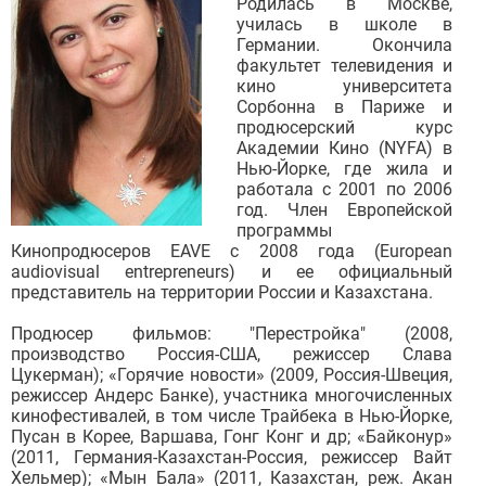
Родилась в Москве,
училась в школе в
Германии. Окончила
факультет телевидения и
кино университета
Сорбонна в Париже и
продюсерский курс
Академии Кино (NYFA) в
Нью-Йорке, где жила и
работала с 2001 по 2006
год. Член Европейской
программы
Кинопродюсеров EAVE с 2008 года (European
audiovisual entrepreneurs) и ее официальный
представитель на территории России и Казахстана.
Продюсер фильмов: "Перестройка" (2008,
производство Россия-США, режиссер Слава
Цукерман); «Горячие новости» (2009, Россия-Швеция,
режиссер Андерс Банке), участника многочисленных
кинофестивалей, в том числе Трайбека в Нью-Йорке,
Пусан в Корее, Варшава, Гонг Конг и др; «Байконур»
(2011, Германия-Казахстан-Россия, режиссер Вайт
Хельмер); «Мын Бала» (2011, Казахстан, реж. Акан