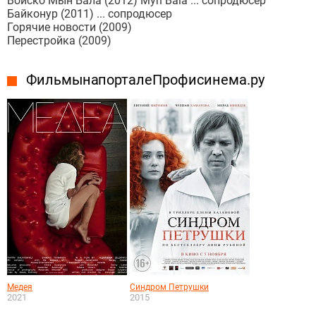
Войско Мын Бала (2012) Myn Bala ... сопродюсер
Байконур (2011) ... сопродюсер
Горячие новости (2009)
Перестройка (2009)
Фильмы на портале Профисинема.ру
Медея
Синдром Петрушки
2021
2015