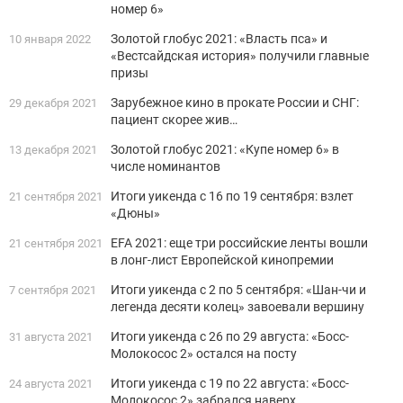
номер 6»
Золотой глобус 2021: «Власть пса» и
10 января 2022
«Вестсайдская история» получили главные
призы
Зарубежное кино в прокате России и СНГ:
29 декабря 2021
пациент скорее жив…
Золотой глобус 2021: «Купе номер 6» в
13 декабря 2021
числе номинантов
Итоги уикенда с 16 по 19 сентября: взлет
21 сентября 2021
«Дюны»
EFA 2021: еще три российские ленты вошли
21 сентября 2021
в лонг-лист Европейской кинопремии
Итоги уикенда с 2 по 5 сентября: «Шан-чи и
7 сентября 2021
легенда десяти колец» завоевали вершину
Итоги уикенда с 26 по 29 августа: «Босс-
31 августа 2021
Молокосос 2» остался на посту
Итоги уикенда с 19 по 22 августа: «Босс-
24 августа 2021
Молокосос 2» забрался наверх