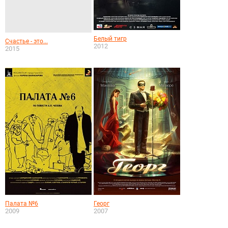
Белый тигр
Счастье - это...
2012
2015
Палата №6
Георг
2009
2007