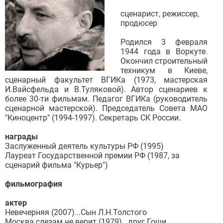
сценарист, режиссер,
продюсер
Родился 3 февраля
1944 года в Воркуте.
Окончил строительный
техникум в Киеве,
сценарный факультет ВГИКа (1973, мастерская
И.Вайсфельда и В.Туляковой). Автор сценариев к
более 30-ти фильмам. Педагог ВГИКа (руководитель
сценарной мастерской). Председатель Совета МАО
"Киноцентр" (1994-1997). Секретарь СК России.
награды
Заслуженный деятель культуры РФ (1995)
Лауреат Государственной премии РФ (1987, за
сценарий фильма "Курьер")
фильмография
актер
Невечерняя (2007)...Сын Л.Н.Толстого
Москва слезам не верит (1979)...друг Гоши