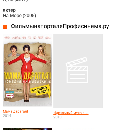
актер
На Море (2008)
Фильмы на портале Профисинема.ру
Мама дарагая!
Идеальный мужчина
2014
2013