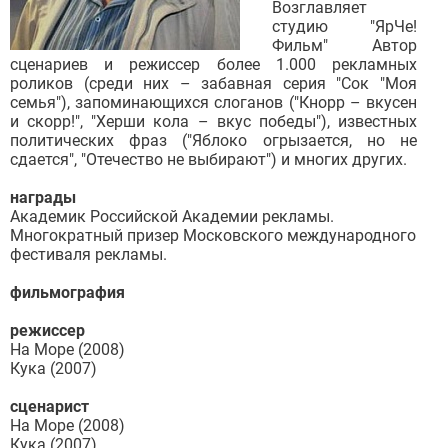
Возглавляет
студию "ЯрЧе!
Фильм" Автор
сценариев и режиссер более 1.000 рекламных
роликов (среди них – забавная серия "Сок "Моя
семья"), запоминающихся слоганов ("Кнорр – вкусен
и скорр!", "Херши кола – вкус победы"), известных
политических фраз ("Яблоко огрызается, но не
сдается", "Отечество не выбирают") и многих других.
награды
Академик Российской Академии рекламы.
Многократный призер Московского международного
фестиваля рекламы.
фильмография
режиссер
На Море (2008)
Кука (2007)
сценарист
На Море (2008)
Кука (2007)