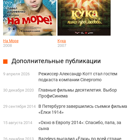
На Море
Кука
2008
2007
Дополнительные публикации
Режиссер Александр Котт стал гостем
9 апреля 2026
подкаста компании Cinepromo
Главные фильмы десятилетия. Выбор
30 декабря 2020
ПрофиСинема
В Петербурге завершились съемки фильма
29 сентября 2014
«Ёлки 1914»
«Окно в Европу 2014»: Спасибо, папа, за
15 августа 2014
сына
Bazelevs высадил «Ёлки» по всей стране
26 декабря 2013