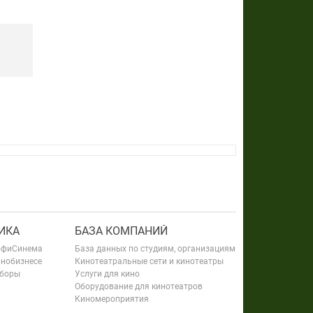
ИКА
БАЗА КОМПАНИЙ
офиСинема
База данных по студиям, организациям
инобизнесе
Кинотеатральные сети и кинотеатры
сборы
Услуги для кино
Оборудование для кинотеатров
Киномероприятия