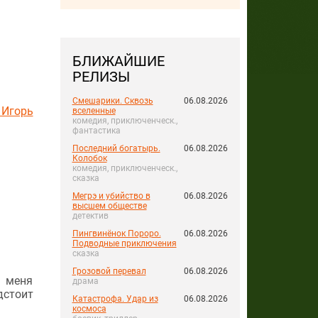
БЛИЖАЙШИЕ
РЕЛИЗЫ
Смешарики. Сквозь
06.08.2026
 Игорь
вселенные
комедия, приключенческ.,
фантастика
Последний богатырь.
06.08.2026
Колобок
комедия, приключенческ.,
сказка
Мегрэ и убийство в
06.08.2026
высшем обществе
детектив
Пингвинёнок Пороро.
06.08.2026
Подводные приключения
сказка
Грозовой перевал
06.08.2026
С меня
драма
дстоит
Катастрофа. Удар из
06.08.2026
космоса