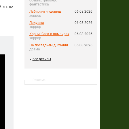
боевик, триллер,
фантастика
В этом
Лабиринт чудовищ
06.08.2026
хоррор
Ловушка
06.08.2026
хоррор
Корни: Сага о вампирах
06.08.2026
хоррор
На последнем дыхании
06.08.2026
драма
все релизы
Реклама