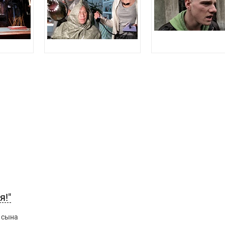
я!"
а сына