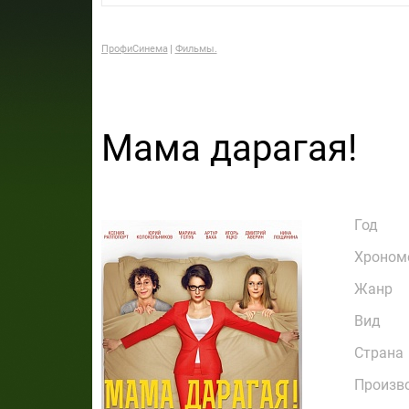
ПрофиСинема
Фильмы.
Мама дарагая!
Год
Хроном
Жанр
Вид
Страна
Произв