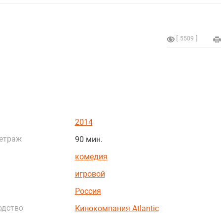
5509
2014
етраж
90 мин.
комедия
игровой
Россия
одство
Кинокомпания Atlantic