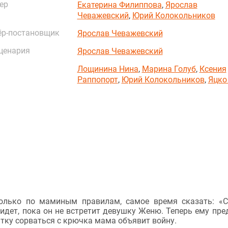
ер
Екатерина Филиппова
,
Ярослав
Чеважевский
,
Юрий Колокольников
ёр-постановщик
Ярослав Чеважевский
ценария
Ярослав Чеважевский
Лощинина Нина
,
Марина Голуб
,
Ксения
Раппопорт
,
Юрий Колокольников
,
Яцко
олько по маминым правилам, самое время сказать: «
придет, пока он не встретит девушку Женю. Теперь ему пре
ытку сорваться с крючка мама объявит войну.