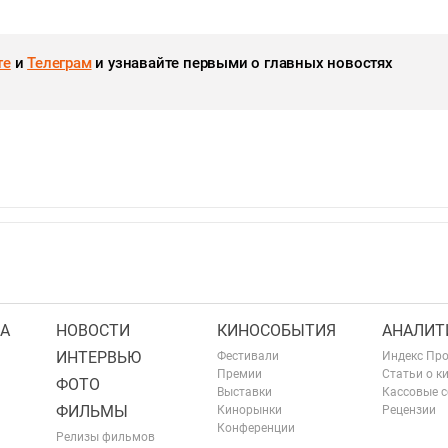
те
и
Телеграм
и узнавайте первыми о главных новостях
А
НОВОСТИ
КИНОСОБЫТИЯ
АНАЛИТ
ИНТЕРВЬЮ
Фестивали
Индекс Пр
Премии
Статьи о к
ФОТО
Выставки
Кассовые 
ФИЛЬМЫ
Кинорынки
Рецензии
Конференции
Релизы фильмов