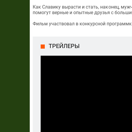
Как Славику вырасти и стать, наконец, му
помогут верные и опытные друзья с больш
Фильм участвовал в конкурсной программк 
ТРЕЙЛЕРЫ