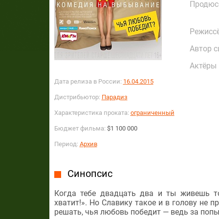
Продюс
Режисс
Автор с
Актёры
Дата релиза в России:
16.04.2015
Дистрибьютор:
Парадиз
Характеристика проката:
ограниченный
Бюджет фильма:
$1 100 000
Период:
Архив
Синопсис
Когда тебе двадцать два и ты живешь т
хватит!». Но Славику такое и в голову не 
решать, чья любовь победит — ведь за поп