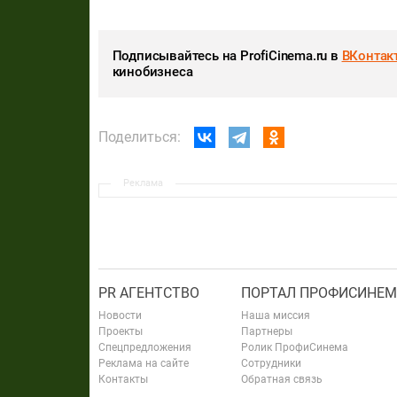
Подписывайтесь на ProfiCinema.ru в
ВКонтак
кинобизнеса
Поделиться:
Реклама
PR АГЕНТСТВО
ПОРТАЛ ПРОФИСИНЕМ
Новости
Наша миссия
Проекты
Партнеры
Спецпредложения
Ролик ПрофиСинема
Реклама на сайте
Сотрудники
Контакты
Обратная связь