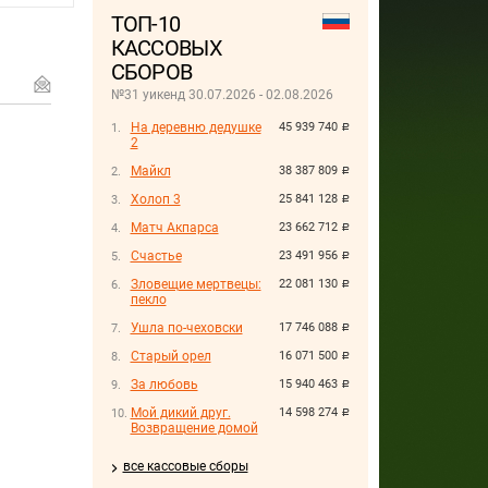
ТОП-10
КАССОВЫХ
СБОРОВ
№31 уикенд 30.07.2026 - 02.08.2026
На деревню дедушке
45 939 740
руб.
2
Майкл
38 387 809
руб.
Холоп 3
25 841 128
руб.
Матч Акпарса
23 662 712
руб.
Счастье
23 491 956
руб.
Зловещие мертвецы:
22 081 130
руб.
пекло
Ушла по-чеховски
17 746 088
руб.
Старый орел
16 071 500
руб.
За любовь
15 940 463
руб.
Мой дикий друг.
14 598 274
руб.
Возвращение домой
все кассовые сборы