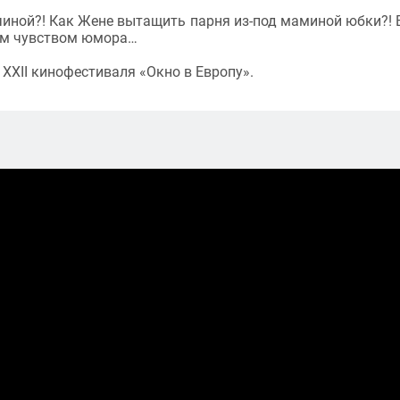
жчиной?! Как Жене вытащить парня из-под маминой юбки?! 
им чувством юмора…
XXII кинофестиваля «Окно в Европу».