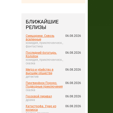
БЛИЖАЙШИЕ
РЕЛИЗЫ
Смешарики. Сквозь
06.08.2026
вселенные
комедия, приключенческ.,
фантастика
Последний богатырь.
06.08.2026
Колобок
комедия, приключенческ.,
сказка
Мегрэ и убийство в
06.08.2026
высшем обществе
детектив
Пингвинёнок Пороро.
06.08.2026
Подводные приключения
сказка
Грозовой перевал
06.08.2026
драма
Катастрофа. Удар из
06.08.2026
космоса