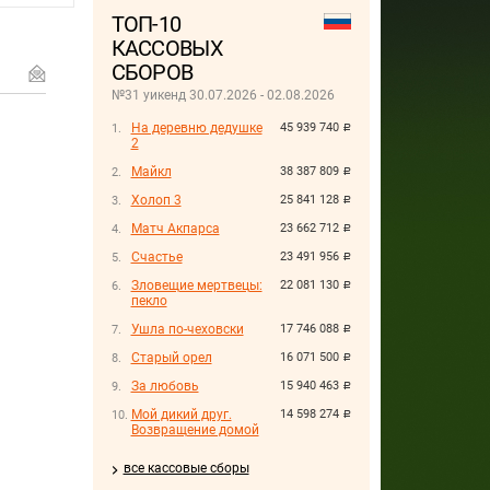
ТОП-10
КАССОВЫХ
СБОРОВ
№31 уикенд 30.07.2026 - 02.08.2026
На деревню дедушке
45 939 740
руб.
2
Майкл
38 387 809
руб.
Холоп 3
25 841 128
руб.
Матч Акпарса
23 662 712
руб.
Счастье
23 491 956
руб.
Зловещие мертвецы:
22 081 130
руб.
пекло
Ушла по-чеховски
17 746 088
руб.
Старый орел
16 071 500
руб.
За любовь
15 940 463
руб.
Мой дикий друг.
14 598 274
руб.
Возвращение домой
все кассовые сборы