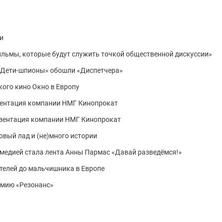
и
льмы, которые будут служить точкой общественной дискуссии»
: «Дети-шпионы» обошли «Диспетчера»
кого кино Окно в Европу
зентация компании НМГ Кинопрокат
езентация компании НМГ Кинопрокат
овый лад и (не)много истории
омедией стала лента Анны Пармас «Давай разведёмся!»
ителей до мальчишника в Европе
емию «Резонанс»