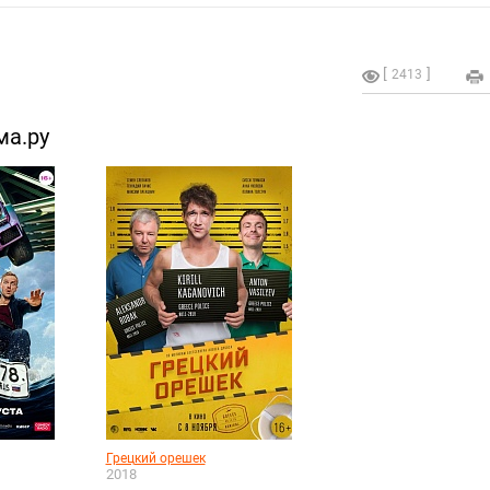
2413
ма.ру
Грецкий орешек
2018